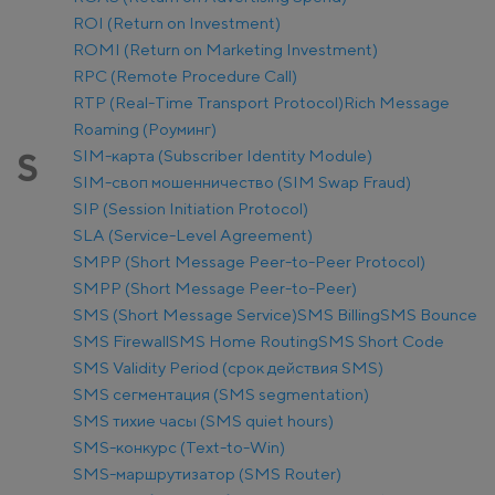
ROI (Return on Investment)
ROMI (Return on Marketing Investment)
RPC (Remote Procedure Call)
RTP (Real-Time Transport Protocol)
Rich Message
Roaming (Роуминг)
SIM-карта (Subscriber Identity Module)
S
SIM-своп мошенничество (SIM Swap Fraud)
SIP (Session Initiation Protocol)
SLA (Service-Level Agreement)
SMPP (Short Message Peer-to-Peer Protocol)
SMPP (Short Message Peer-to-Peer)
SMS (Short Message Service)
SMS Billing
SMS Bounce
SMS Firewall
SMS Home Routing
SMS Short Code
SMS Validity Period (срок действия SMS)
SMS сегментация (SMS segmentation)
SMS тихие часы (SMS quiet hours)
SMS-конкурс (Text-to-Win)
SMS-маршрутизатор (SMS Router)