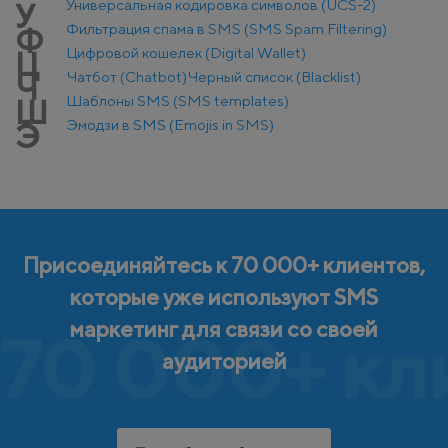
Универсальная кодировка символов (UCS-2)
У
Фильтрация спама в SMS (SMS Spam Filtering)
Ф
Цифровой кошелек (Digital Wallet)
Ц
Чатбот (Chatbot)
Черный список (Blacklist)
Ч
Шаблоны SMS (SMS templates)
Ш
Эмодзи в SMS (Emojis in SMS)
Э
Присоединяйтесь к 70 000+ клиентов,
которые уже используют SMS
маркетинг для связи со своей
70 000+ кл
аудиторией