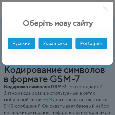
Оберіть мову сайту
Кодировка символов GSM-7
AlphaSMS
Глоссарий
Русский
Українська
Português
Кодирование символов
в формате GSM-7
Кодировка символов GSM-7
– это стандарт 7-
битной кодировки, используемый в сетях
мобильной связи
GSM
для передачи текстовых
SMS-сообщений. Он охватывает базовый набор
латинских символов, цифр, специальных знаков