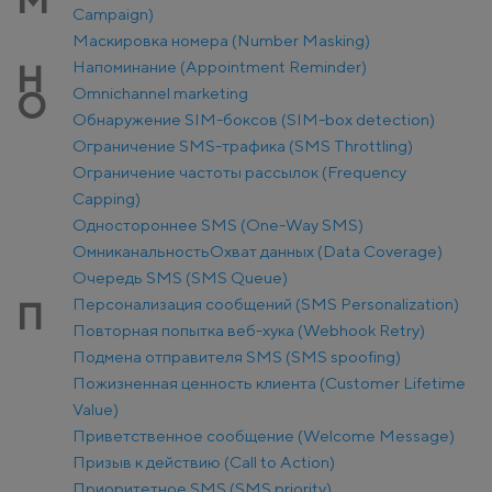
М
Campaign)
Маскировка номера (Number Masking)
Напоминание (Appointment Reminder)
Н
Оmnichannel marketing
О
Обнаружение SIM-боксов (SIM-box detection)
Ограничение SMS-трафика (SMS Throttling)
Ограничение частоты рассылок (Frequency
Capping)
Одностороннее SMS (One-Way SMS)
Омниканальность
Охват данных (Data Coverage)
Очередь SMS (SMS Queue)
Персонализация сообщений (SMS Personalization)
П
Повторная попытка веб-хука (Webhook Retry)
Подмена отправителя SMS (SMS spoofing)
Пожизненная ценность клиента (Customer Lifetime
Value)
Приветственное сообщение (Welcome Message)
Призыв к действию (Call to Action)
Приоритетное SMS (SMS priority)