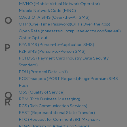
MVNO (Mobile Virtual Network Operator)
Mobile Network Code (MNC)
OAuth
OTA SMS (Over-the-Air SMS)
O
OTP (One-Time Password)
OTT (Over-the-top)
Open Rate (показатель открываемости сообщений)
Opt-in
Opt-out
P2A SMS (Person-to-Application SMS)
P
P2P SMS (Person-to-Person SMS)
PCI DSS (Payment Card Industry Data Security
Standard)
PDU (Protocol Data Unit)
POST-запрос (POST Request)
Plugin
Premium SMS
Push
QoS (Quality of Service)
Q
RBM (Rich Business Messaging)
R
RCS (Rich Communication Services)
REST (Representational State Transfer)
RFC (Request for Comments)
RFM-анализ
ROAS (Return on Advertising Spend)