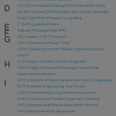
DID (Direct Inward Dialing)
DR (Deliverability Rate)
D
Do Not Disturb (DND)
Double Opt-In
Drip Campaign
Dual-Tone Multi-Frequency signaling
E.164
Engagement Rate
E
Fallback Message
Flash SMS
F
GET-запрос (GET Request)
G
GMT (Greenwich Mean Time)
GSM (Global System for Mobile Communications)
GeoIP
HLR-запрос (Home Location Register)
H
HSM (Highly Structured Message)
Header
Hop
Hyper-personalization
IEEE (Institute of Electrical and Electronics Engineers)
I
IETF (Internet Engineering Task Force)
ILDO (International Long Distance Operator)
IMEI (International Mobile Equipment Identity)
IMSI (International Mobile Subscriber Identity)
IVR (Interactive Voice Response)