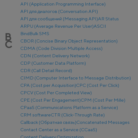
API (Application Programming Interface)
API для диалогов (Conversation API)
API для сообщений (Messaging API)
AR Status
ARPU (Average Revenue Per User)
ASCII
Bind
Bulk SMS
B
CBOR (Concise Binary Object Representation)
C
CDMA (Code Division Multiple Access)
CDN (Content Delivery Network)
CDP (Customer Data Platform)
CDR (Call Detail Record)
CIMD (Computer Interface to Message Distribution)
CPA (Cost per Acquisition)
CPC (Cost Per Click)
CPCV (Cost Per Completed View)
CPE (Cost Per Engagement)
CPM (Cost Per Mille)
CPaaS (Communications Platform as a Service)
CRM software
CTR (Click-Through Rate)
Callback (Обратная связь)
Concatenated Messages
Contact Center as a Service (CCaaS)
Content Delivery Optimization