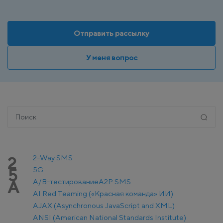
Отправить рассылку
У меня вопрос
2-Way SMS
2
5G
5
A/B-тестирование
A2P SMS
A
AI Red Teaming («Красная команда» ИИ)
AJAX (Asynchronous JavaScript and XML)
ANSI (American National Standards Institute)