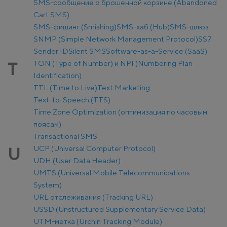
SMS-сообщение о брошенной корзине (Abandoned
Cart SMS)
SMS-фишинг (Smishing)
SMS-хаб (Hub)
SMS-шлюз
SNMP (Simple Network Management Protocol)
SS7
Sender ID
Silent SMS
Software-as-a-Service (SaaS)
TON (Type of Number) и NPI (Numbering Plan
T
Identification)
TTL (Time to Live)
Text Marketing
Text-to-Speech (TTS)
Time Zone Optimization (оптимизация по часовым
поясам)
Transactional SMS
UCP (Universal Computer Protocol)
U
UDH (User Data Header)
UMTS (Universal Mobile Telecommunications
System)
URL отслеживания (Tracking URL)
USSD (Unstructured Supplementary Service Data)
UTM-метка (Urchin Tracking Module)