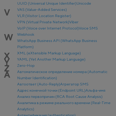
UUID (Universal Unique Identifier)
Unicode
VAS (Value-Added Services)
V
VLR (Visitor Location Register)
VPN (Virtual Private Network)
Viber
VoIP (Voice over Internet Protocol)
Voice SMS
Webhook
W
WhatsApp Business API (WhatsApp Business
Platform)
XML (eXtensible Markup Language)
X
YAML (Yet Another Markup Language)
Y
Zero-Hop
Z
Автоматическое определение номера (Automatic
А
Number Identification)
Автоответ (Auto-Reply)
Агрегатор SMS
Адрес конечной точки (Endpoint URL)
Альфа-имя
Анализ первопричин (RCA Root Cause Analysis)
Аналитика в режиме реального времени (Real-Time
Analytics)
Аутентификация (authentication)