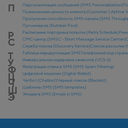
Персонализация сообщений (SMS Personalization)
По
П
Пожизненная ценность клиента (Customer Lifetime V
Пропускная способность SMS-канала (SMS Through
Пул номеров (Number Pool)
Расписание повторных попыток (Retry Schedule)
Рем
Р
СМС-центр (SMSC - Short Message Service Center)
С
С
Служба поиска (Discovery Service)
Список рассылки (S
Таблица маршрутизации SMS
Телефонный код стран
Т
Универсальная кодировка символов (UCS-2)
У
Фильтрация спама в SMS (SMS Spam Filtering)
Ф
Цифровой кошелек (Digital Wallet)
Ц
Чатбот (Chatbot)
Черный список (Blacklist)
Ч
Шаблоны SMS (SMS templates)
Ш
Эмодзи в SMS (Emojis in SMS)
Э