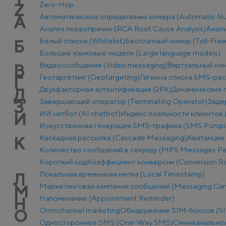
Zero-Hop
Z
Автоматическое определение номера (Automatic Num
А
Анализ первопричин (RCA Root Cause Analysis)
Анали
Белый список (Whitelist)
Бесплатный номер (Toll-Fre
Б
Большие языковые модели (Large language models)
Видеосообщение (Video messaging)
Виртуальный ном
В
Геотаргетинг (Geotargeting)
Гигиена списка SMS-ра
Г
Двухфакторная аутентификация (2FA)
Динамические п
Д
Завершающий оператор (Terminating Operator)
Заде
З
ИИ чатбот (AI chatbot)
Индекс лояльности клиентов 
И
Искусственная генерация SMS-трафика (SMS Pumpi
Каскадная рассылка (Cascade Messaging)
Квитанция 
К
Количество сообщений в секунду (MPS Messages Pe
Короткий код
Коэффициент конверсии (Conversion Ra
Локальная временная метка (Local Timestamp)
Л
Маркетинговая кампания сообщений (Messaging Ca
М
Напоминание (Appointment Reminder)
Н
Оmnichannel marketing
Обнаружение SIM-боксов (SI
О
Одностороннее SMS (One-Way SMS)
Омниканально