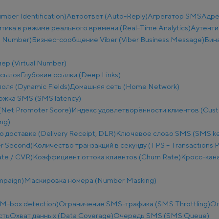
ber Identification)
Автоответ (Auto-Reply)
Агрегатор SMS
Адре
тика в режиме реального времени (Real-Time Analytics)
Аутенти
e Number)
Бизнес-сообщение Viber (Viber Business Message)
Бин
ер (Virtual Number)
ссылок
Глубокие ссылки (Deep Links)
оля (Dynamic Fields)
Домашняя сеть (Home Network)
ржка SMS (SMS latency)
(Net Promoter Score)
Индекс удовлетворённости клиентов (Custo
ng)
о доставке (Delivery Receipt, DLR)
Ключевое слово SMS (SMS k
r Second)
Количество транзакций в секунду (TPS – Transactions 
te / CVR)
Коэффициент оттока клиентов (Churn Rate)
Кросс-кана
mpaign)
Маскировка номера (Number Masking)
M-box detection)
Ограничение SMS-трафика (SMS Throttling)
Ог
сть
Охват данных (Data Coverage)
Очередь SMS (SMS Queue)