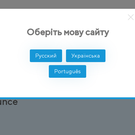
кты
Решение
Интеграции
Цены
Разработчикам
Оберіть мову сайту
Русский
Українська
Português
ие не может быть доставлено абоненту и возвращает
unce