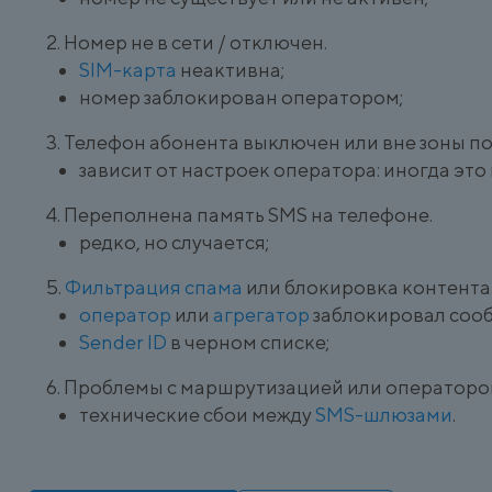
Номер не в сети / отключен.
SIM-карта
неактивна;
номер заблокирован оператором;
Телефон абонента выключен или вне зоны п
зависит от настроек оператора: иногда эт
Переполнена память SMS на телефоне.
редко, но случается;
Фильтрация спама
или блокировка контента
оператор
или
агрегатор
заблокировал соо
Sender ID
в черном списке;
Проблемы с маршрутизацией или операторо
технические сбои между
SMS-шлюзами
.