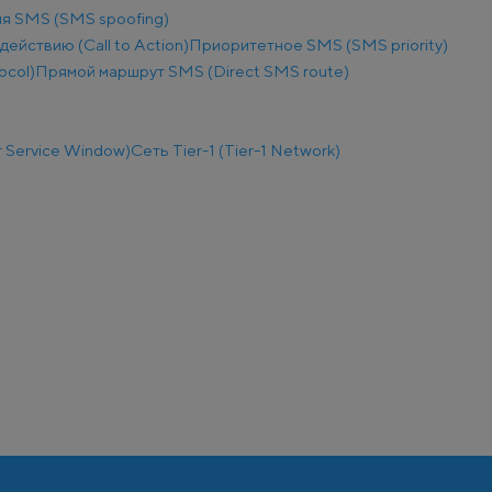
я SMS (SMS spoofing)
действию (Call to Action)
Приоритетное SMS (SMS priority)
ocol)
Прямой маршрут SMS (Direct SMS route)
 Service Window)
Сеть Tier-1 (Tier-1 Network)