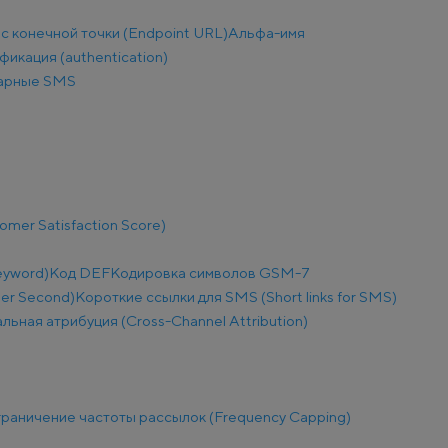
с конечной точки (Endpoint URL)
Альфа-имя
фикация (authentication)
арные SMS
mer Satisfaction Score)
eyword)
Код DEF
Кодировка символов GSM-7
Per Second)
Короткие ссылки для SMS (Short links for SMS)
льная атрибуция (Cross-Channel Attribution)
раничение частоты рассылок (Frequency Capping)