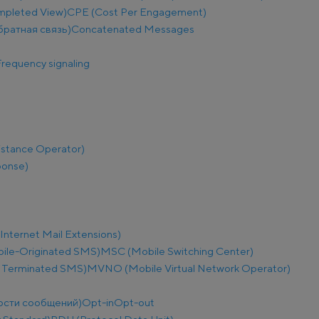
mpleted View)
CPE (Cost Per Engagement)
братная связь)
Concatenated Messages
requency signaling
istance Operator)
ponse)
nternet Mail Extensions)
le-Originated SMS)
MSC (Mobile Switching Center)
 Terminated SMS)
MVNO (Mobile Virtual Network Operator)
ости сообщений)
Opt-in
Opt-out