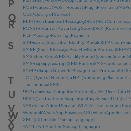
P2A SMS (Person-to-Application SMS)
P2P SMS (Pers
P
POST-запрос (POST Request)
Plugin
Premium SMS
Pu
QoS (Quality of Service)
Q
RBM (Rich Business Messaging)
RCS (Rich Communicat
R
ROAS (Return on Advertising Spend)
ROI (Return on I
Rich Message
Roaming (Роуминг)
SIM-карта (Subscriber Identity Module)
SIM-своп мош
S
SMPP (Short Message Peer-to-Peer Protocol)
SMPP (
SMS Short Code
SMS Validity Period (срок действия 
SMS-маршрутизатор (SMS Router)
SMS-сообщение о
SNMP (Simple Network Management Protocol)
SS7
Se
TON (Type of Number) и NPI (Numbering Plan Identific
T
Transactional SMS
UCP (Universal Computer Protocol)
UDH (User Data H
U
USSD (Unstructured Supplementary Service Data)
UTM-
VAS (Value-Added Services)
VLR (Visitor Location Regi
V
Webhook
WhatsApp Business API (WhatsApp Business
W
XML (eXtensible Markup Language)
X
YAML (Yet Another Markup Language)
Y