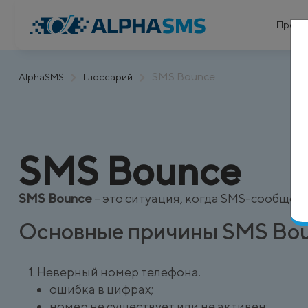
Проду
SMS Bounce
AlphaSMS
Глоссарий
SMS Bounce
SMS Bounce
– это ситуация, когда SMS-сообщен
Основные причины SMS Bo
Неверный номер телефона.
ошибка в цифрах;
номер не существует или не активен;