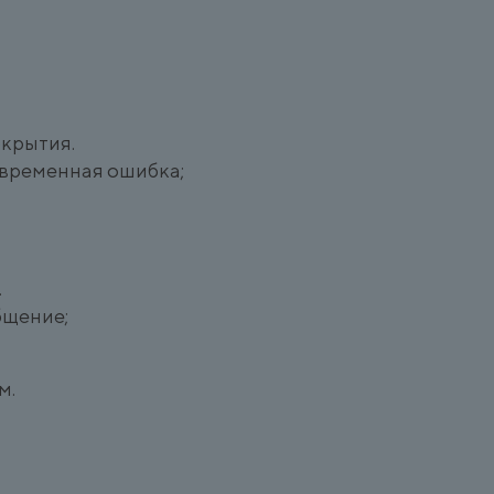
окрытия.
о временная ошибка;
.
бщение;
м.