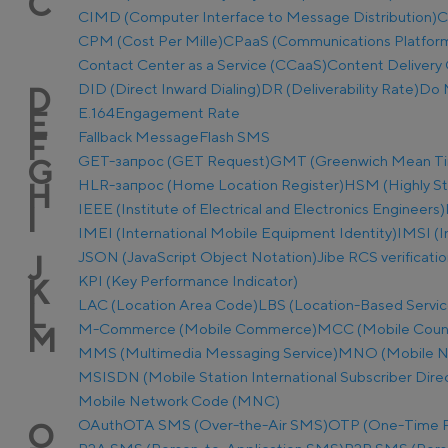
C
CIMD (Computer Interface to Message Distribution)
C
CPM (Cost Per Mille)
CPaaS (Communications Platform 
Contact Center as a Service (CCaaS)
Content Delivery 
DID (Direct Inward Dialing)
DR (Deliverability Rate)
Do 
D
E.164
Engagement Rate
E
Fallback Message
Flash SMS
F
GET-запрос (GET Request)
GMT (Greenwich Mean T
G
HLR-запрос (Home Location Register)
HSM (Highly S
H
IEEE (Institute of Electrical and Electronics Engineers)
I
IMEI (International Mobile Equipment Identity)
IMSI (I
JSON (JavaScript Object Notation)
Jibe RCS verificati
J
KPI (Key Performance Indicator)
K
LAC (Location Area Code)
LBS (Location-Based Servic
L
M-Commerce (Mobile Commerce)
MCC (Mobile Coun
M
MMS (Multimedia Messaging Service)
MNO (Mobile N
MSISDN (Mobile Station International Subscriber Dir
Mobile Network Code (MNC)
OAuth
OTA SMS (Over-the-Air SMS)
OTP (One-Time 
O