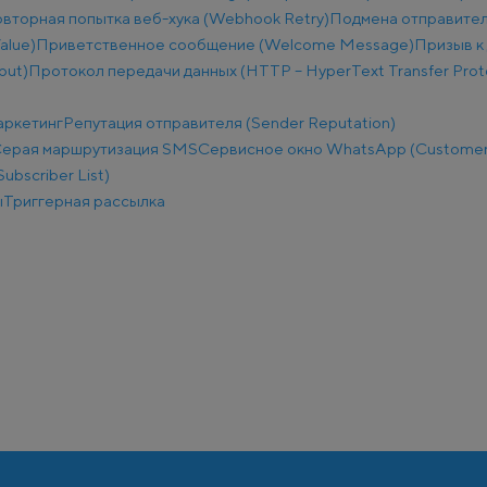
вторная попытка веб-хука (Webhook Retry)
Подмена отправител
alue)
Приветственное сообщение (Welcome Message)
Призыв к 
put)
Протокол передачи данных (HTTP – HyperText Transfer Prot
аркетинг
Репутация отправителя (Sender Reputation)
ерая маршрутизация SMS
Сервисное окно WhatsApp (Customer
ubscriber List)
ы
Триггерная рассылка