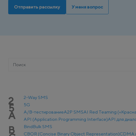
Отправить рассылку
У меня вопрос
2-Way SMS
2
5G
5
A/B-тестирование
A2P SMS
AI Red Teaming («Красн
A
API (Application Programming Interface)
API для диал
Bind
Bulk SMS
B
CBOR (Concise Binary Object Representation)
CDMA (C