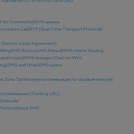
 Standard)
PDU (Protocol Data Unit)
t for Comments)
RFM-анализ
ocedure Call)
RTP (Real-Time Transport Protocol)
 (Service-Level Agreement)
illing
SMS Bounce
SMS Firewall
SMS Home Routing
uiet hours)
SMS-конкурс (Text-to-Win)
ing)
SMS-хаб (Hub)
SMS-шлюз
e Zone Optimization (оптимизация по часовым поясам)
отслеживания (Tracking URL)
)
Unicode
Protocol)
Voice SMS