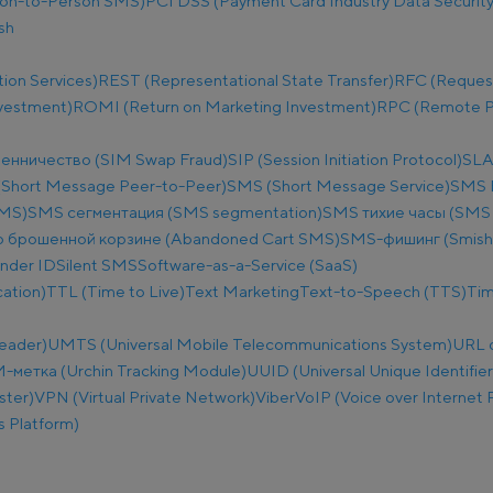
on-to-Person SMS)
PCI DSS (Payment Card Industry Data Security
sh
ion Services)
REST (Representational State Transfer)
RFC (Reques
nvestment)
ROMI (Return on Marketing Investment)
RPC (Remote Pr
енничество (SIM Swap Fraud)
SIP (Session Initiation Protocol)
SLA
Short Message Peer-to-Peer)
SMS (Short Message Service)
SMS B
SMS)
SMS сегментация (SMS segmentation)
SMS тихие часы (SMS q
 брошенной корзине (Abandoned Cart SMS)
SMS-фишинг (Smish
nder ID
Silent SMS
Software-as-a-Service (SaaS)
ation)
TTL (Time to Live)
Text Marketing
Text-to-Speech (TTS)
Tim
eader)
UMTS (Universal Mobile Telecommunications System)
URL 
метка (Urchin Tracking Module)
UUID (Universal Unique Identifier
ster)
VPN (Virtual Private Network)
Viber
VoIP (Voice over Internet 
 Platform)