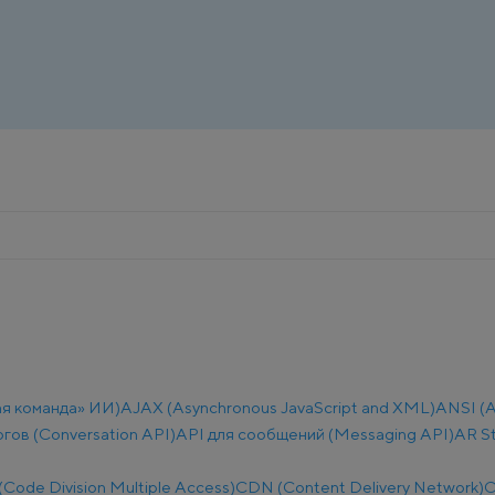
ая команда» ИИ)
AJAX (Asynchronous JavaScript and XML)
ANSI (A
огов (Conversation API)
API для сообщений (Messaging API)
AR S
ode Division Multiple Access)
CDN (Content Delivery Network)
C