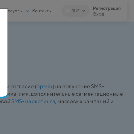
Регистрация
Ресурсы
Контакты
RUS
Вход
али согласие (
opt-in
) на получение SMS-
писчика, имя, дополнительные сегментационные
овой
SMS-маркетинга
, массовых кампаний и