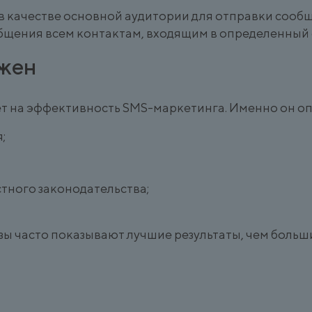
я в качестве основной аудитории для отправки сооб
щения всем контактам, входящим в определенный 
ажен
т на эффективность SMS-маркетинга. Именно он оп
;
тного законодательства;
зы часто показывают лучшие результаты, чем боль