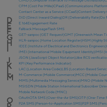
CIMD (Computer Interface to Message Distribution)
C
CPM (Cost Per Mille)
CPaaS (Communications Platform 
Contact Center as a Service (CCaaS)
Content Delivery 
DID (Direct Inward Dialing)
DR (Deliverability Rate)
Do 
D
E.164
Engagement Rate
E
Fallback Message
Flash SMS
F
GET-запрос (GET Request)
GMT (Greenwich Mean T
G
HLR-запрос (Home Location Register)
HSM (Highly S
H
IEEE (Institute of Electrical and Electronics Engineers)
I
IMEI (International Mobile Equipment Identity)
IMSI (I
JSON (JavaScript Object Notation)
Jibe RCS verificati
J
KPI (Key Performance Indicator)
K
LAC (Location Area Code)
LBS (Location-Based Servic
L
M-Commerce (Mobile Commerce)
MCC (Mobile Coun
M
MMS (Multimedia Messaging Service)
MNO (Mobile N
MSISDN (Mobile Station International Subscriber Dir
Mobile Network Code (MNC)
OAuth
OTA SMS (Over-the-Air SMS)
OTP (One-Time 
O
P2A SMS (Person-to-Application SMS)
P2P SMS (Pers
P