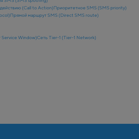
я SMS (SMS spoofing)
действию (Call to Action)
Приоритетное SMS (SMS priority)
ocol)
Прямой маршрут SMS (Direct SMS route)
 Service Window)
Сеть Tier-1 (Tier-1 Network)