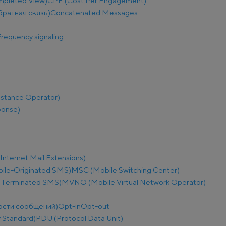
mpleted View)
CPE (Cost Per Engagement)
братная связь)
Concatenated Messages
requency signaling
istance Operator)
ponse)
nternet Mail Extensions)
le-Originated SMS)
MSC (Mobile Switching Center)
 Terminated SMS)
MVNO (Mobile Virtual Network Operator)
ости сообщений)
Opt-in
Opt-out
 Standard)
PDU (Protocol Data Unit)