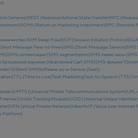
sh
ion Services)
REST (Representational State Transfer)
RFC (Reques
nvestment)
ROMI (Return on Marketing Investment)
RPC (Remote Pr
енничество (SIM Swap Fraud)
SIP (Session Initiation Protocol)
SLA
Short Message Peer-to-Peer)
SMS (Short Message Service)
SMS B
SMS)
SMS сегментация (SMS segmentation)
SMS тихие часы (SMS q
 брошенной корзине (Abandoned Cart SMS)
SMS-фишинг (Smish
nder ID
Silent SMS
Software-as-a-Service (SaaS)
ation)
TTL (Time to Live)
Text Marketing
Text-to-Speech (TTS)
Tim
eader)
UMTS (Universal Mobile Telecommunications System)
URL 
метка (Urchin Tracking Module)
UUID (Universal Unique Identifier
ster)
VPN (Virtual Private Network)
Viber
VoIP (Voice over Internet 
 Platform)