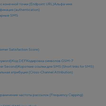
с конечной точки (Endpoint URL)
Альфа-имя
фикация (authentication)
арные SMS
mer Satisfaction Score)
eyword)
Код DEF
Кодировка символов GSM-7
Per Second)
Короткие ссылки для SMS (Short links for SMS)
льная атрибуция (Cross-Channel Attribution)
раничение частоты рассылок (Frequency Capping)