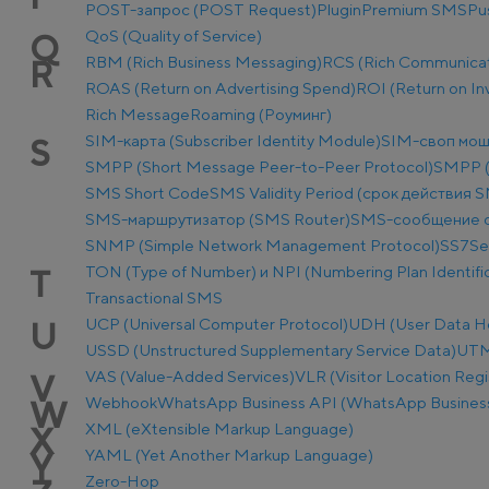
POST-запрос (POST Request)
Plugin
Premium SMS
Pu
QoS (Quality of Service)
Q
RBM (Rich Business Messaging)
RCS (Rich Communicat
R
ROAS (Return on Advertising Spend)
ROI (Return on I
Rich Message
Roaming (Роуминг)
SIM-карта (Subscriber Identity Module)
SIM-своп мош
S
SMPP (Short Message Peer-to-Peer Protocol)
SMPP (
SMS Short Code
SMS Validity Period (срок действия 
SMS-маршрутизатор (SMS Router)
SMS-сообщение о
SNMP (Simple Network Management Protocol)
SS7
Se
TON (Type of Number) и NPI (Numbering Plan Identific
T
Transactional SMS
UCP (Universal Computer Protocol)
UDH (User Data H
U
USSD (Unstructured Supplementary Service Data)
UTM-
VAS (Value-Added Services)
VLR (Visitor Location Regi
V
Webhook
WhatsApp Business API (WhatsApp Business
W
XML (eXtensible Markup Language)
X
YAML (Yet Another Markup Language)
Y
Zero-Hop