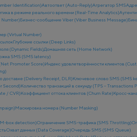
ber Identification)
Автоответ (Auto-Reply)
Агрегатор SMS
Адре
тика в режиме реального времени (Real-Time Analytics)
Аутенти
e Number)
Бизнес-сообщение Viber (Viber Business Message)
Бин
ер (Virtual Number)
ссылок
Глубокие ссылки (Deep Links)
оля (Dynamic Fields)
Домашняя сеть (Home Network)
ржка SMS (SMS latency)
(Net Promoter Score)
Индекс удовлетворённости клиентов (Custo
ng)
о доставке (Delivery Receipt, DLR)
Ключевое слово SMS (SMS k
r Second)
Количество транзакций в секунду (TPS – Transactions 
te / CVR)
Коэффициент оттока клиентов (Churn Rate)
Кросс-кана
mpaign)
Маскировка номера (Number Masking)
M-box detection)
Ограничение SMS-трафика (SMS Throttling)
Ог
сть
Охват данных (Data Coverage)
Очередь SMS (SMS Queue)