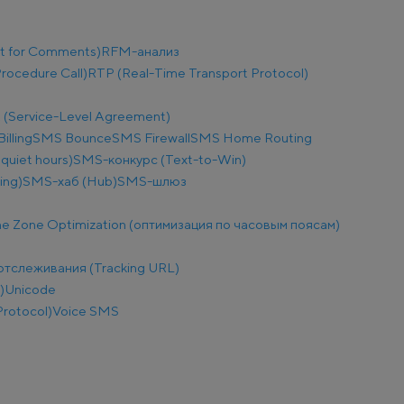
t for Comments)
RFM-анализ
ocedure Call)
RTP (Real-Time Transport Protocol)
 (Service-Level Agreement)
illing
SMS Bounce
SMS Firewall
SMS Home Routing
uiet hours)
SMS-конкурс (Text-to-Win)
ing)
SMS-хаб (Hub)
SMS-шлюз
e Zone Optimization (оптимизация по часовым поясам)
отслеживания (Tracking URL)
)
Unicode
Protocol)
Voice SMS