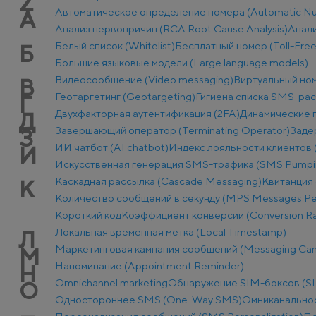
Z
Автоматическое определение номера (Automatic Num
А
Анализ первопричин (RCA Root Cause Analysis)
Анали
Белый список (Whitelist)
Бесплатный номер (Toll-Fre
Б
Большие языковые модели (Large language models)
Видеосообщение (Video messaging)
Виртуальный ном
В
Геотаргетинг (Geotargeting)
Гигиена списка SMS-ра
Г
Двухфакторная аутентификация (2FA)
Динамические п
Д
Завершающий оператор (Terminating Operator)
Заде
З
ИИ чатбот (AI chatbot)
Индекс лояльности клиентов 
И
Искусственная генерация SMS-трафика (SMS Pumpi
Каскадная рассылка (Cascade Messaging)
Квитанция 
К
Количество сообщений в секунду (MPS Messages Pe
Короткий код
Коэффициент конверсии (Conversion Ra
Локальная временная метка (Local Timestamp)
Л
Маркетинговая кампания сообщений (Messaging Ca
М
Напоминание (Appointment Reminder)
Н
Оmnichannel marketing
Обнаружение SIM-боксов (SI
О
Одностороннее SMS (One-Way SMS)
Омниканально