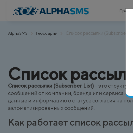
Проду
Список рассылки (Subscriber Lis
AlphaSMS
Глоссарий
Список рассыл
Список рассылки (Subscriber List)
– это структур
сообщений от компании, бренда или сервиса. О
данные и информацию о статусе согласия на по
автоматизированных сообщений.
Как работает список рассы