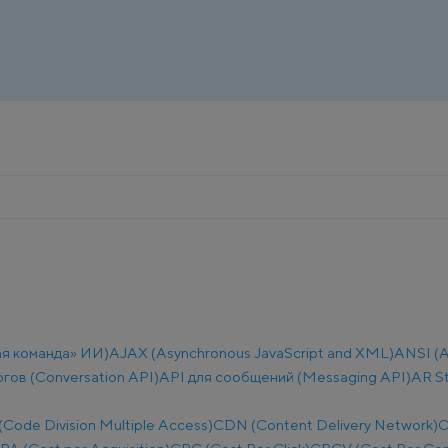
ая команда» ИИ)
AJAX (Asynchronous JavaScript and XML)
ANSI (A
огов (Conversation API)
API для сообщений (Messaging API)
AR S
ode Division Multiple Access)
CDN (Content Delivery Network)
C