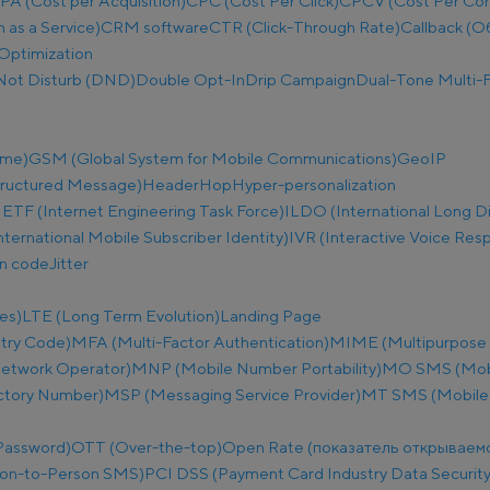
PA (Cost per Acquisition)
CPC (Cost Per Click)
CPCV (Cost Per Co
as a Service)
CRM software
CTR (Click-Through Rate)
Callback (О
Optimization
Not Disturb (DND)
Double Opt-In
Drip Campaign
Dual-Tone Multi-F
ime)
GSM (Global System for Mobile Communications)
GeoIP
tructured Message)
Header
Hop
Hyper-personalization
IETF (Internet Engineering Task Force)
ILDO (International Long D
nternational Mobile Subscriber Identity)
IVR (Interactive Voice Res
on code
Jitter
es)
LTE (Long Term Evolution)
Landing Page
try Code)
MFA (Multi-Factor Authentication)
MIME (Multipurpose I
etwork Operator)
MNP (Mobile Number Portability)
MO SMS (Mobi
ectory Number)
MSP (Messaging Service Provider)
MT SMS (Mobile
Password)
OTT (Over-the-top)
Open Rate (показатель открываем
on-to-Person SMS)
PCI DSS (Payment Card Industry Data Security