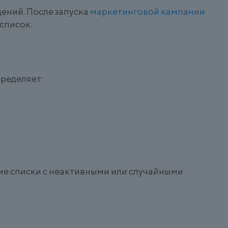
щений. После запуска
маркетинговой кампании
список.
ределяет:
шие списки с неактивными или случайными