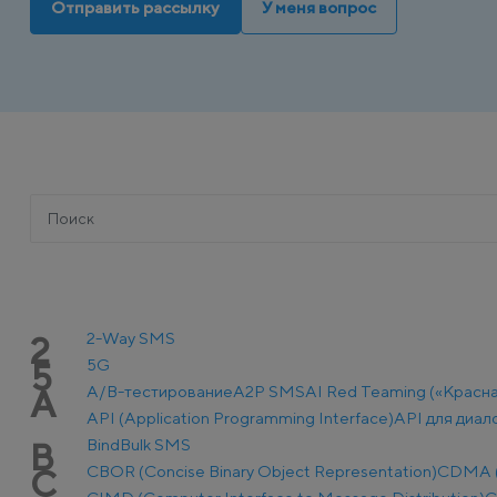
Отправить рассылку
У меня вопрос
2-Way SMS
2
5G
5
A/B-тестирование
A2P SMS
AI Red Teaming («Красн
A
API (Application Programming Interface)
API для диал
Bind
Bulk SMS
B
CBOR (Concise Binary Object Representation)
CDMA (C
C