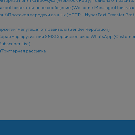
вторная попытка веб-хука (Webhook Retry)
Подмена отправител
alue)
Приветственное сообщение (Welcome Message)
Призыв к 
put)
Протокол передачи данных (HTTP – HyperText Transfer Prot
аркетинг
Репутация отправителя (Sender Reputation)
ерая маршрутизация SMS
Сервисное окно WhatsApp (Customer
ubscriber List)
ы
Триггерная рассылка