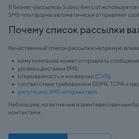
В бизнес-рассылках Subscriber List используетс
SMS-платформа автоматически отправляет сооб
Почему список рассылки в
Качественный список рассылки напрямую влияе
кому компания может отправлять сообщения
уровень доставки SMS;
открываемость и конверсии (
CVR
);
соответствие требованиям GDPR, TCPA и мес
репутацию SMS-отправителя
.
Небольшие, но активные и заинтересованные ба
контактами.