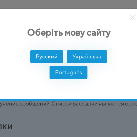
кты
Решение
Интеграции
Цены
Разработчикам
Оберіть мову сайту
t)
Русский
Українська
ки
Português
ированная база контактов пользователей, которые д
бычно такой список содержит номер телефона под
лучение сообщений. Списки рассылки являются осн
лки