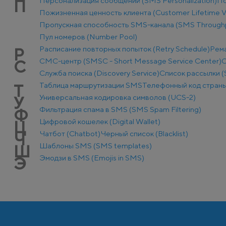
Персонализация сообщений (SMS Personalization)
По
П
Пожизненная ценность клиента (Customer Lifetime V
Пропускная способность SMS-канала (SMS Through
Пул номеров (Number Pool)
Расписание повторных попыток (Retry Schedule)
Рем
Р
СМС-центр (SMSC - Short Message Service Center)
С
С
Служба поиска (Discovery Service)
Список рассылки (S
Таблица маршрутизации SMS
Телефонный код стран
Т
Универсальная кодировка символов (UCS-2)
У
Фильтрация спама в SMS (SMS Spam Filtering)
Ф
Цифровой кошелек (Digital Wallet)
Ц
Чатбот (Chatbot)
Черный список (Blacklist)
Ч
Шаблоны SMS (SMS templates)
Ш
Эмодзи в SMS (Emojis in SMS)
Э