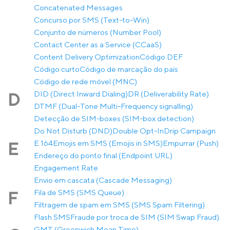
Concatenated Messages
Concurso por SMS (Text-to-Win)
Conjunto de números (Number Pool)
Contact Center as a Service (CCaaS)
Content Delivery Optimization
Código DEF
Código curto
Código de marcação do país
Código de rede móvel (MNC)
DID (Direct Inward Dialing)
DR (Deliverability Rate)
D
DTMF (Dual-Tone Multi-Frequency signalling)
Detecção de SIM-boxes (SIM-box detection)
Do Not Disturb (DND)
Double Opt-In
Drip Campaign
E.164
Emojis em SMS (Emojis in SMS)
Empurrar (Push)
E
Endereço do ponto final (Endpoint URL)
Engagement Rate
Envio em cascata (Cascade Messaging)
Fila de SMS (SMS Queue)
F
Filtragem de spam em SMS (SMS Spam Filtering)
Flash SMS
Fraude por troca de SIM (SIM Swap Fraud)
GMT (Greenwich Mean Time)