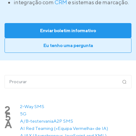
integração com
CRM
e sistemas de marcação.
Enviar boletim informativo
Eu tenho uma pergunta
2-Way SMS
2
5G
5
A/B-testervania
A2P SMS
A
AI Red Teaming («Equipa Vermelha» de IA)
AJAX (Asynchronous JavaScript and XML)