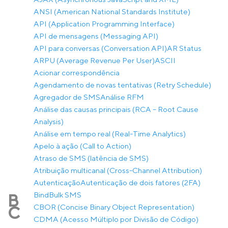
ANSI (American National Standards Institute)
API (Application Programming Interface)
API de mensagens (Messaging API)
API para conversas (Conversation API)
AR Status
ARPU (Average Revenue Per User)
ASCII
Acionar correspondência
Agendamento de novas tentativas (Retry Schedule)
Agregador de SMS
Análise RFM
Análise das causas principais (RCA – Root Cause
Analysis)
Análise em tempo real (Real-Time Analytics)
Apelo à ação (Call to Action)
Atraso de SMS (latência de SMS)
Atribuição multicanal (Cross-Channel Attribution)
Autenticação
Autenticação de dois fatores (2FA)
Bind
Bulk SMS
B
CBOR (Concise Binary Object Representation)
C
CDMA (Acesso Múltiplo por Divisão de Código)