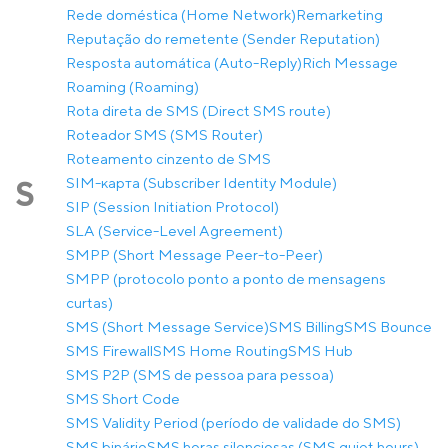
Rede doméstica (Home Network)
Remarketing
Reputação do remetente (Sender Reputation)
Resposta automática (Auto-Reply)
Rich Message
Roaming (Roaming)
Rota direta de SMS (Direct SMS route)
Roteador SMS (SMS Router)
Roteamento cinzento de SMS
SIM-карта (Subscriber Identity Module)
S
SIP (Session Initiation Protocol)
SLA (Service-Level Agreement)
SMPP (Short Message Peer-to-Peer)
SMPP (protocolo ponto a ponto de mensagens
curtas)
SMS (Short Message Service)
SMS Billing
SMS Bounce
SMS Firewall
SMS Home Routing
SMS Hub
SMS P2P (SMS de pessoa para pessoa)
SMS Short Code
SMS Validity Period (período de validade do SMS)
SMS binário
SMS horas silenciosas (SMS quiet hours)