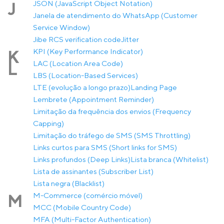
JSON (JavaScript Object Notation)
J
Janela de atendimento do WhatsApp (Customer
Service Window)
Jibe RCS verification code
Jitter
KPI (Key Performance Indicator)
K
LAC (Location Area Code)
L
LBS (Location-Based Services)
LTE (evolução a longo prazo)
Landing Page
Lembrete (Appointment Reminder)
Limitação da frequência dos envios (Frequency
Capping)
Limitação do tráfego de SMS (SMS Throttling)
Links curtos para SMS (Short links for SMS)
Links profundos (Deep Links)
Lista branca (Whitelist)
Lista de assinantes (Subscriber List)
Lista negra (Blacklist)
M-Commerce (comércio móvel)
M
MCC (Mobile Country Code)
MFA (Multi-Factor Authentication)