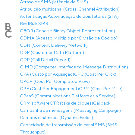
Atraso de SMS (latência de SMS)
Atribuição multicanal (Cross-Channel Attribution)
Autenticação
Autenticação de dois fatores (2FA)
Bind
Bulk SMS
B
CBOR (Concise Binary Object Representation)
C
CDMA (Acesso Múltiplo por Divisão de Código)
CDN (Content Delivery Network)
CDP (Customer Data Platform)
CDR (Call Detail Record)
CIMD (Computer Interface to Message Distribution)
CPA (Custo por Aquisição)
CPC (Cost Per Click)
CPCV (Cost Per Completed View)
CPE (Cost Per Engagement)
CPM (Cost Per Mille)
CPaaS (Communications Platform as a Service)
CRM software
CTR (taxa de cliques)
Callback
Campanha de mensagens (Messaging Campaign)
Campos dinâmicos (Dynamic Fields)
Capacidade de transmissão do canal SMS (SMS
Throughput)