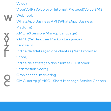
Value)
Viber
VoIP (Voice over Internet Protocol)
Voice SMS
Webhook
W
WhatsApp Business API (WhatsApp Business
Platform)
XML (eXtensible Markup Language)
X
YAML (Yet Another Markup Language)
Y
Zero salto
Z
Índice de fidelização dos clientes (Net Promoter
Í
Score)
Índice de satisfação dos clientes (Customer
Satisfaction Score)
Оmnichannel marketing
О
СМС-центр (SMSC - Short Message Service Center)
С