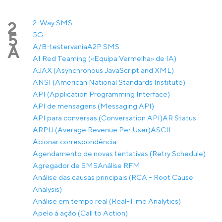
2-Way SMS
2
5G
5
A/B-testervania
A2P SMS
A
AI Red Teaming («Equipa Vermelha» de IA)
AJAX (Asynchronous JavaScript and XML)
ANSI (American National Standards Institute)
API (Application Programming Interface)
API de mensagens (Messaging API)
API para conversas (Conversation API)
AR Status
ARPU (Average Revenue Per User)
ASCII
Acionar correspondência
Agendamento de novas tentativas (Retry Schedule)
Agregador de SMS
Análise RFM
Análise das causas principais (RCA – Root Cause
Analysis)
Análise em tempo real (Real-Time Analytics)
Apelo à ação (Call to Action)