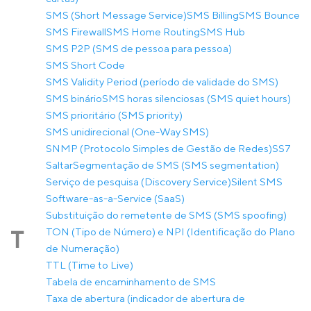
SMS (Short Message Service)
SMS Billing
SMS Bounce
SMS Firewall
SMS Home Routing
SMS Hub
SMS P2P (SMS de pessoa para pessoa)
SMS Short Code
SMS Validity Period (período de validade do SMS)
SMS binário
SMS horas silenciosas (SMS quiet hours)
SMS prioritário (SMS priority)
SMS unidirecional (One-Way SMS)
SNMP (Protocolo Simples de Gestão de Redes)
SS7
Saltar
Segmentação de SMS (SMS segmentation)
Serviço de pesquisa (Discovery Service)
Silent SMS
Software-as-a-Service (SaaS)
Substituição do remetente de SMS (SMS spoofing)
TON (Tipo de Número) e NPI (Identificação do Plano
T
de Numeração)
TTL (Time to Live)
Tabela de encaminhamento de SMS
Taxa de abertura (indicador de abertura de