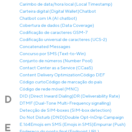
Carimbo de data/hora local (Local Timestamp)
Carteira digital (Digital Wallet)
Chatbot
Chatbot com IA (AI chatbot)
Cobertura de dados (Data Coverage)
Codificação de caracteres GSM-7
Codificação universal de caracteres (UCS-2)
Concatenated Messages
Concurso por SMS (Text-to-Win)
Conjunto de números (Number Pool)
Contact Center as a Service (CCaaS)
Content Delivery Optimization
Código DEF
Código curto
Código de marcação do país
Código de rede móvel (MNC)
DID (Direct Inward Dialing)
DR (Deliverability Rate)
D
DTMF (Dual-Tone Multi-Frequency signalling)
Detecção de SIM-boxes (SIM-box detection)
Do Not Disturb (DND)
Double Opt-In
Drip Campaign
E.164
Emojis em SMS (Emojis in SMS)
Empurrar (Push)
E
Endereço do ponto final (Endpoint URL)