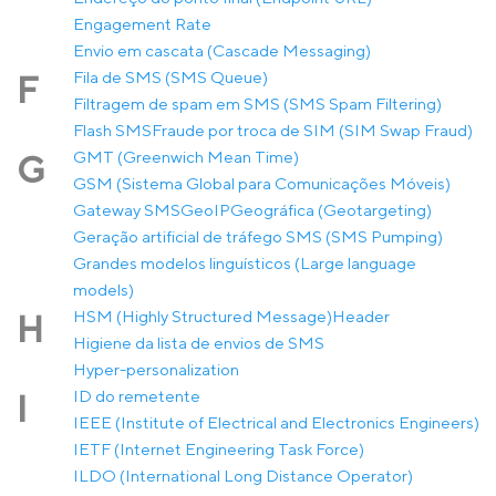
Engagement Rate
Envio em cascata (Cascade Messaging)
Fila de SMS (SMS Queue)
F
Filtragem de spam em SMS (SMS Spam Filtering)
Flash SMS
Fraude por troca de SIM (SIM Swap Fraud)
GMT (Greenwich Mean Time)
G
GSM (Sistema Global para Comunicações Móveis)
Gateway SMS
GeoIP
Geográfica (Geotargeting)
Geração artificial de tráfego SMS (SMS Pumping)
Grandes modelos linguísticos (Large language
models)
HSM (Highly Structured Message)
Header
H
Higiene da lista de envios de SMS
Hyper-personalization
ID do remetente
I
IEEE (Institute of Electrical and Electronics Engineers)
IETF (Internet Engineering Task Force)
ILDO (International Long Distance Operator)