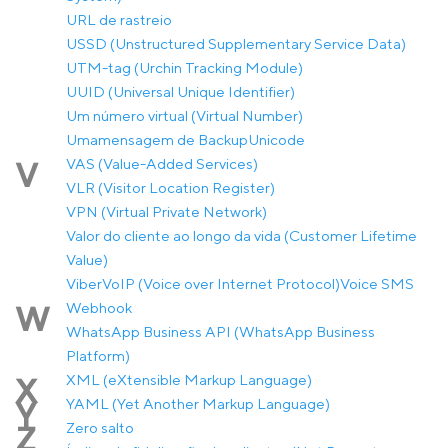
URL de rastreio
USSD (Unstructured Supplementary Service Data)
UTM-tag (Urchin Tracking Module)
UUID (Universal Unique Identifier)
Um número virtual (Virtual Number)
Umamensagem de Backup
Unicode
VAS (Value-Added Services)
V
VLR (Visitor Location Register)
VPN (Virtual Private Network)
Valor do cliente ao longo da vida (Customer Lifetime
Value)
Viber
VoIP (Voice over Internet Protocol)
Voice SMS
Webhook
W
WhatsApp Business API (WhatsApp Business
Platform)
XML (eXtensible Markup Language)
X
YAML (Yet Another Markup Language)
Y
Zero salto
Z