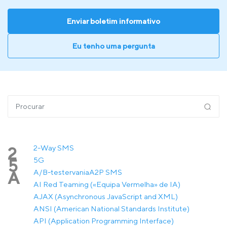
Enviar boletim informativo
Eu tenho uma pergunta
2-Way SMS
2
5G
5
A/B-testervania
A2P SMS
A
AI Red Teaming («Equipa Vermelha» de IA)
AJAX (Asynchronous JavaScript and XML)
ANSI (American National Standards Institute)
API (Application Programming Interface)