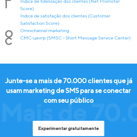
Índice de fidelização dos clientes (Net Promoter
Í
Score)
Índice de satisfação dos clientes (Customer
Satisfaction Score)
Оmnichannel marketing
О
СМС-центр (SMSC - Short Message Service Center)
С
Junte-se a mais de 70.000 clientes que já
usam marketing de SMS para se conectar
com seu público
Mais de 70.
Experimentar gratuitamente