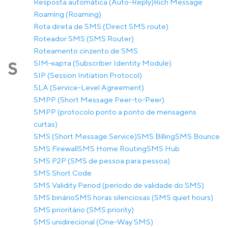
Resposta automática (Auto-Reply)
Rich Message
Roaming (Roaming)
Rota direta de SMS (Direct SMS route)
Roteador SMS (SMS Router)
Roteamento cinzento de SMS
SIM-карта (Subscriber Identity Module)
S
SIP (Session Initiation Protocol)
SLA (Service-Level Agreement)
SMPP (Short Message Peer-to-Peer)
SMPP (protocolo ponto a ponto de mensagens
curtas)
SMS (Short Message Service)
SMS Billing
SMS Bounce
SMS Firewall
SMS Home Routing
SMS Hub
SMS P2P (SMS de pessoa para pessoa)
SMS Short Code
SMS Validity Period (período de validade do SMS)
SMS binário
SMS horas silenciosas (SMS quiet hours)
SMS prioritário (SMS priority)
SMS unidirecional (One-Way SMS)