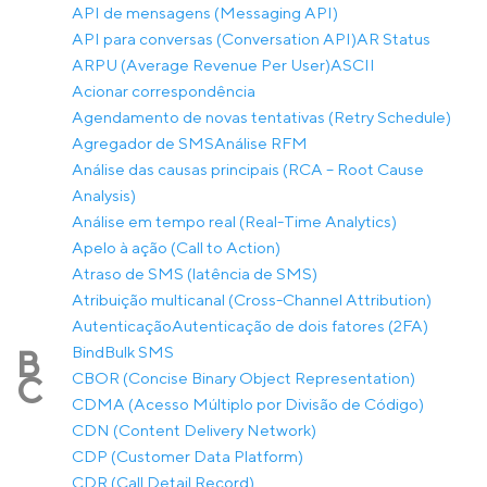
API de mensagens (Messaging API)
API para conversas (Conversation API)
AR Status
ARPU (Average Revenue Per User)
ASCII
Acionar correspondência
Agendamento de novas tentativas (Retry Schedule)
Agregador de SMS
Análise RFM
Análise das causas principais (RCA – Root Cause
Analysis)
Análise em tempo real (Real-Time Analytics)
Apelo à ação (Call to Action)
Atraso de SMS (latência de SMS)
Atribuição multicanal (Cross-Channel Attribution)
Autenticação
Autenticação de dois fatores (2FA)
Bind
Bulk SMS
B
CBOR (Concise Binary Object Representation)
C
CDMA (Acesso Múltiplo por Divisão de Código)
CDN (Content Delivery Network)
CDP (Customer Data Platform)
CDR (Call Detail Record)