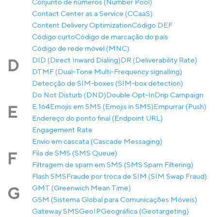
Conjunto de números (Number Pool)
Contact Center as a Service (CCaaS)
Content Delivery Optimization
Código DEF
Código curto
Código de marcação do país
Código de rede móvel (MNC)
DID (Direct Inward Dialing)
DR (Deliverability Rate)
D
DTMF (Dual-Tone Multi-Frequency signalling)
Detecção de SIM-boxes (SIM-box detection)
Do Not Disturb (DND)
Double Opt-In
Drip Campaign
E.164
Emojis em SMS (Emojis in SMS)
Empurrar (Push)
E
Endereço do ponto final (Endpoint URL)
Engagement Rate
Envio em cascata (Cascade Messaging)
Fila de SMS (SMS Queue)
F
Filtragem de spam em SMS (SMS Spam Filtering)
Flash SMS
Fraude por troca de SIM (SIM Swap Fraud)
GMT (Greenwich Mean Time)
G
GSM (Sistema Global para Comunicações Móveis)
Gateway SMS
GeoIP
Geográfica (Geotargeting)