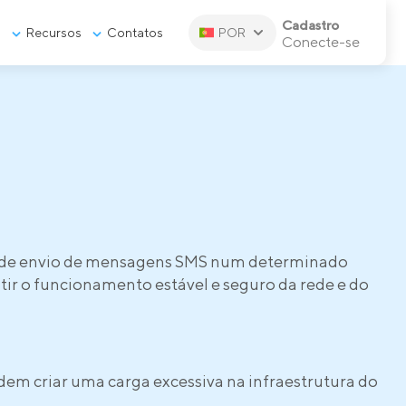
Cadastro
s
Recursos
Contatos
POR
Conecte-se
e de envio de mensagens SMS num determinado
tir o funcionamento estável e seguro da rede e do
dem criar uma carga excessiva na infraestrutura do