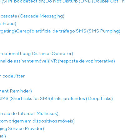
 (SIM-box detection)
Do Not Disturb (DND)
Double Opt-In
 cascata (Cascade Messaging)
p Fraud)
rgeting)
Geração artificial de tráfego SMS (SMS Pumping)
rnational Long Distance Operator)
onal de assinante móvel)
IVR (resposta de voz interativa)
on code
Jitter
ment Reminder)
SMS (Short links for SMS)
Links profundos (Deep Links)
eio de Internet Multiusos)
m origem em dispositivos móveis)
ng Service Provider)
al)