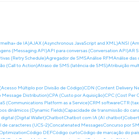
rmelha» de IA)
AJAX (Asynchronous JavaScript and XML)
ANSI (Ame
gens (Messaging API)
API para conversas (Conversation API)
AR S
ivas (Retry Schedule)
Agregador de SMS
Análise RFM
Análise das 
ão (Call to Action)
Atraso de SMS (latência de SMS)
Atribuição mul
cesso Múltiplo por Divisão de Código)
CDN (Content Delivery N
 Message Distribution)
CPA (Custo por Aquisição)
CPC (Cost Per C
S (Communications Platform as a Service)
CRM software
CTR (tax
os dinâmicos (Dynamic Fields)
Capacidade de transmissão do can
 digital (Digital Wallet)
Chatbot
Chatbot com IA (AI chatbot)
Cobert
al de caracteres (UCS-2)
Concatenated Messages
Concurso por SM
Optimization
Código DEF
Código curto
Código de marcação do paí