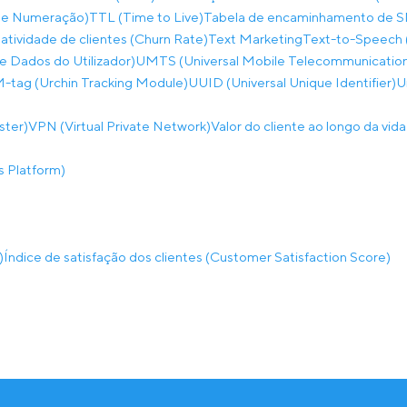
 de Numeração)
TTL (Time to Live)
Tabela de encaminhamento de 
atividade de clientes (Churn Rate)
Text Marketing
Text-to-Speech 
 Dados do Utilizador)
UMTS (Universal Mobile Telecommunicatio
tag (Urchin Tracking Module)
UUID (Universal Unique Identifier)
U
ster)
VPN (Virtual Private Network)
Valor do cliente ao longo da vid
 Platform)
)
Índice de satisfação dos clientes (Customer Satisfaction Score)