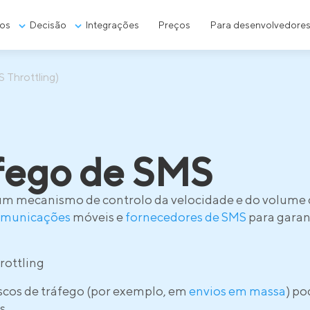
os
Decisão
Integrações
Preços
Para desenvolvedore
 Throttling)
áfego de SMS
um mecanismo de controlo da velocidade e do volum
omunicações
móveis e
fornecedores de SMS
para garan
rottling
scos de tráfego (por exemplo, em
envios em massa
) po
s.