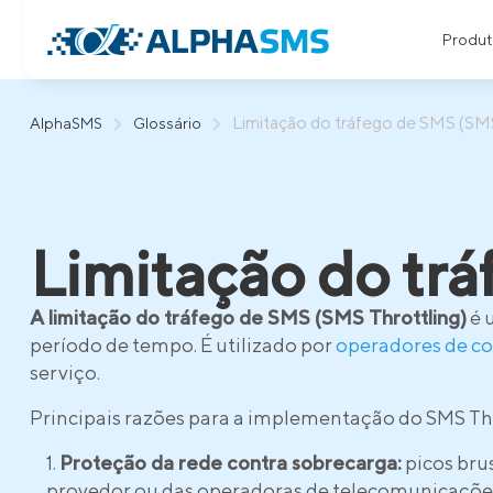
Produt
Limitação do tráfego de SMS (SMS
AlphaSMS
Glossário
Limitação do tr
A limitação do tráfego de SMS (SMS Throttling)
é 
período de tempo. É utilizado por
operadores de c
serviço.
Principais razões para a implementação do SMS Th
Proteção da rede contra sobrecarga:
picos bru
provedor ou das operadoras de telecomunicaçõe