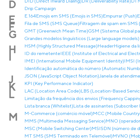
DID (Direct Inward Dialing)
DR (Deliverability Rate)
DTMF
D
Drip Campaign
E.164
Emojis em SMS (Emojis in SMS)
Empurrar (Push)
E
E
Fila de SMS (SMS Queue)
Filtragem de spam em SMS (
F
GMT (Greenwich Mean Time)
GSM (Sistema Global p
G
Grandes modelos linguísticos (Large language models)
HSM (Highly Structured Message)
Header
Higiene da l
H
ID do remetente
IEEE (Institute of Electrical and Elec
I
IMEI (International Mobile Equipment Identity)
IMSI (I
Identificação automática do número (Automatic Number
JSON (JavaScript Object Notation)
Janela de atendim
J
KPI (Key Performance Indicator)
K
LAC (Location Area Code)
LBS (Location-Based Servic
L
Limitação da frequência dos envios (Frequency Cappin
Lista branca (Whitelist)
Lista de assinantes (Subscriber 
M-Commerce (comércio móvel)
MCC (Mobile Country
M
MMS (Multimedia Messaging Service)
MNO (operador 
MSC (Mobile Switching Center)
MSISDN (número de dir
MT SMS (SMS Terminado em Telemóvel)
MVNO (Mobil