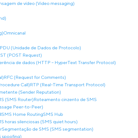
sagem de vídeo (Video messaging)
nd)
g)
Omnicanal
PDU (Unidade de Dados de Protocolo)
ST (POST Request)
ferência de dados (HTTP – HyperText Transfer Protocol)
l)
RFC (Request for Comments)
ocedure Call)
RTP (Real-Time Transport Protocol)
metente (Sender Reputation)
S (SMS Router)
Roteamento cinzento de SMS
sage Peer-to-Peer)
l
SMS Home Routing
SMS Hub
S horas silenciosas (SMS quiet hours)
r
Segmentação de SMS (SMS segmentation)
 spoofing)