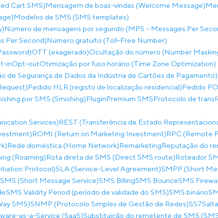
ed Cart SMS)
Mensagem de boas-vindas (Welcome Message)
Men
age)
Modelos de SMS (SMS templates)
y)
Número de mensagens por segundo (MPS – Messages Per Seco
ns Per Second)
Número gratuito (Toll-Free Number)
Password)
OTT (exagerado)
Ocultação do número (Number Maskin
t-in
Opt-out
Otimização por fuso horário (Time Zone Optimization)
o de Segurança de Dados da Indústria de Cartões de Pagamento)
Request)
Pedido HLR (registo de localização residencial)
Pedido PO
hishing por SMS (Smishing)
Plugin
Premium SMS
Protocolo de trans
ication Services)
REST (Transferência de Estado Representaciona
nvestment)
ROMI (Return on Marketing Investment)
RPC (Remote Pr
rk)
Rede doméstica (Home Network)
Remarketing
Reputação do re
ing (Roaming)
Rota direta de SMS (Direct SMS route)
Roteador SM
itiation Protocol)
SLA (Service-Level Agreement)
SMPP (Short Mes
SMS (Short Message Service)
SMS Billing
SMS Bounce
SMS Firewal
de
SMS Validity Period (período de validade do SMS)
SMS binário
SM
-Way SMS)
SNMP (Protocolo Simples de Gestão de Redes)
SS7
Salta
ware-as-a-Service (SaaS)
Substituição do remetente de SMS (SMS