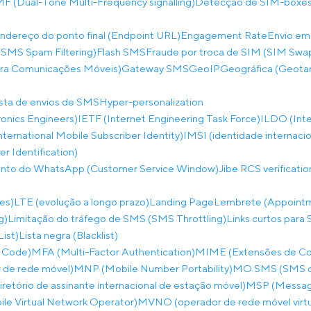
 (Dual-Tone Multi-Frequency signalling)
Detecção de SIM-boxes
ndereço do ponto final (Endpoint URL)
Engagement Rate
Envio em
SMS Spam Filtering)
Flash SMS
Fraude por troca de SIM (SIM Swa
ara Comunicações Móveis)
Gateway SMS
GeoIP
Geográfica (Geota
ista de envios de SMS
Hyper-personalization
tronics Engineers)
IETF (Internet Engineering Task Force)
ILDO (Inte
nternational Mobile Subscriber Identity)
IMSI (identidade internaci
 Identification)
ento do WhatsApp (Customer Service Window)
Jibe RCS verificati
es)
LTE (evolução a longo prazo)
Landing Page
Lembrete (Appoint
g)
Limitação do tráfego de SMS (SMS Throttling)
Links curtos para 
List)
Lista negra (Blacklist)
 Code)
MFA (Multi-Factor Authentication)
MIME (Extensões de Corr
de rede móvel)
MNP (Mobile Number Portability)
MO SMS (SMS co
etório de assinante internacional de estação móvel)
MSP (Messagi
e Virtual Network Operator)
MVNO (operador de rede móvel virtu