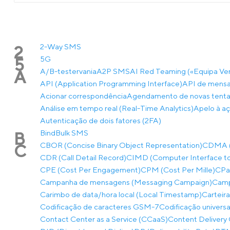
2-Way SMS
2
5G
5
A/B-testervania
A2P SMS
AI Red Teaming («Equipa Ve
A
API (Application Programming Interface)
API de mensa
Acionar correspondência
Agendamento de novas tentat
Análise em tempo real (Real-Time Analytics)
Apelo à aç
Autenticação de dois fatores (2FA)
Bind
Bulk SMS
B
CBOR (Concise Binary Object Representation)
CDMA (A
C
CDR (Call Detail Record)
CIMD (Computer Interface to
CPE (Cost Per Engagement)
CPM (Cost Per Mille)
CPaa
Campanha de mensagens (Messaging Campaign)
Camp
Carimbo de data/hora local (Local Timestamp)
Carteira
Codificação de caracteres GSM-7
Codificação univers
Contact Center as a Service (CCaaS)
Content Delivery 