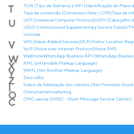
TON (Tipo de Número) e NPI (Identificação do Plano
T
Taxa de conversão (Conversion Rate / CVR)
Taxa de rot
UCP (Universal Computer Protocol)
UDH (Cabeçalho de
U
USSD (Unstructured Supplementary Service Data)
UTM-
Unicode
VAS (Value-Added Services)
VLR (Visitor Location Regi
V
VoIP (Voice over Internet Protocol)
Voice SMS
Webhook
WhatsApp Business API (WhatsApp Business
W
XML (eXtensible Markup Language)
X
YAML (Yet Another Markup Language)
Y
Zero salto
Z
Índice de fidelização dos clientes (Net Promoter Score
Í
Оmnichannel marketing
О
СМС-центр (SMSC - Short Message Service Center)
С