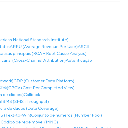
rican National Standards Institute)
tatus
ARPU (Average Revenue Per User)
ASCII
causas principais (RCA – Root Cause Analysis)
ticanal (Cross-Channel Attribution)
Autenticação
etwork)
CDP (Customer Data Platform)
lick)
CPCV (Cost Per Completed View)
a de cliques)
Callback
al SMS (SMS Throughput)
ura de dados (Data Coverage)
S (Text-to-Win)
Conjunto de números (Number Pool)
s
Código de rede móvel (MNC)