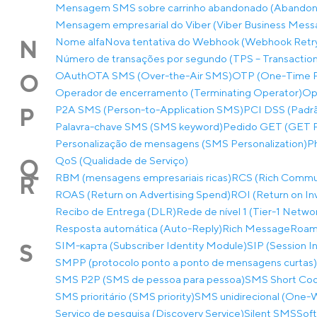
Mensagem SMS sobre carrinho abandonado (Abandon
Mensagem empresarial do Viber (Viber Business Mess
Nome alfa
Nova tentativa do Webhook (Webhook Retr
N
Número de transações por segundo (TPS – Transactio
OAuth
OTA SMS (Over-the-Air SMS)
OTP (One-Time 
O
Operador de encerramento (Terminating Operator)
Op
P2A SMS (Person-to-Application SMS)
PCI DSS (Padrã
P
Palavra-chave SMS (SMS keyword)
Pedido GET (GET 
Personalização de mensagens (SMS Personalization)
P
QoS (Qualidade de Serviço)
Q
RBM (mensagens empresariais ricas)
RCS (Rich Commun
R
ROAS (Return on Advertising Spend)
ROI (Return on I
Recibo de Entrega (DLR)
Rede de nível 1 (Tier-1 Netwo
Resposta automática (Auto-Reply)
Rich Message
Roam
SIM-карта (Subscriber Identity Module)
SIP (Session In
S
SMPP (protocolo ponto a ponto de mensagens curtas)
SMS P2P (SMS de pessoa para pessoa)
SMS Short Co
SMS prioritário (SMS priority)
SMS unidirecional (One
Serviço de pesquisa (Discovery Service)
Silent SMS
Soft