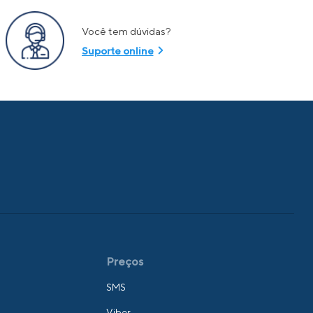
Você tem dúvidas?
Suporte online
Preços
SMS
Viber