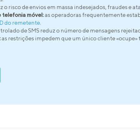
z o risco de envios em massa indesejados, fraudes e a
 telefonia móvel:
as operadoras frequentemente estabe
ID do remetente
.
ntrolado de SMS reduz o número de mensagens rejeitad
:
as restrições impedem que um único cliente «ocupe» 