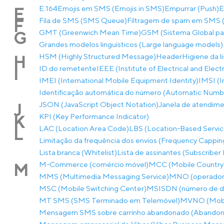
E.164
Emojis em SMS (Emojis in SMS)
Empurrar (Push)
E
E
Fila de SMS (SMS Queue)
Filtragem de spam em SMS (
F
GMT (Greenwich Mean Time)
GSM (Sistema Global p
G
Grandes modelos linguísticos (Large language models)
HSM (Highly Structured Message)
Header
Higiene da l
H
ID do remetente
IEEE (Institute of Electrical and Elec
I
IMEI (International Mobile Equipment Identity)
IMSI (I
Identificação automática do número (Automatic Number
JSON (JavaScript Object Notation)
Janela de atendim
J
KPI (Key Performance Indicator)
K
LAC (Location Area Code)
LBS (Location-Based Servic
L
Limitação da frequência dos envios (Frequency Cappin
Lista branca (Whitelist)
Lista de assinantes (Subscriber 
M-Commerce (comércio móvel)
MCC (Mobile Country
M
MMS (Multimedia Messaging Service)
MNO (operador 
MSC (Mobile Switching Center)
MSISDN (número de dir
MT SMS (SMS Terminado em Telemóvel)
MVNO (Mobil
Mensagem SMS sobre carrinho abandonado (Abandon