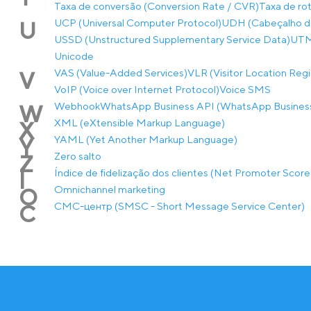
Taxa de conversão (Conversion Rate / CVR)
Taxa de rot
UCP (Universal Computer Protocol)
UDH (Cabeçalho de
U
USSD (Unstructured Supplementary Service Data)
UTM-
Unicode
VAS (Value-Added Services)
VLR (Visitor Location Regi
V
VoIP (Voice over Internet Protocol)
Voice SMS
Webhook
WhatsApp Business API (WhatsApp Business
W
XML (eXtensible Markup Language)
X
YAML (Yet Another Markup Language)
Y
Zero salto
Z
Índice de fidelização dos clientes (Net Promoter Score
Í
Оmnichannel marketing
О
СМС-центр (SMSC - Short Message Service Center)
С