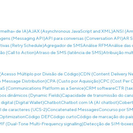
rmelha» de IA)
AJAX (Asynchronous JavaScript and XML)
ANSI (Ame
gens (Messaging API)
API para conversas (Conversation API)
AR S
ivas (Retry Schedule)
Agregador de SMS
Análise RFM
Análise das 
ão (Call to Action)
Atraso de SMS (latência de SMS)
Atribuição mul
cesso Múltiplo por Divisão de Código)
CDN (Content Delivery N
 Message Distribution)
CPA (Custo por Aquisição)
CPC (Cost Per C
S (Communications Platform as a Service)
CRM software
CTR (tax
os dinâmicos (Dynamic Fields)
Capacidade de transmissão do can
 digital (Digital Wallet)
Chatbot
Chatbot com IA (AI chatbot)
Cobert
al de caracteres (UCS-2)
Concatenated Messages
Concurso por SM
Optimization
Código DEF
Código curto
Código de marcação do paí
 (Dual-Tone Multi-Frequency signalling)
Detecção de SIM-boxes