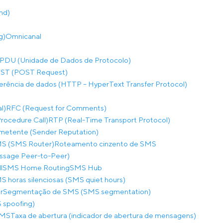
nd)
g)
Omnicanal
PDU (Unidade de Dados de Protocolo)
ST (POST Request)
ferência de dados (HTTP – HyperText Transfer Protocol)
l)
RFC (Request for Comments)
ocedure Call)
RTP (Real-Time Transport Protocol)
metente (Sender Reputation)
S (SMS Router)
Roteamento cinzento de SMS
sage Peer-to-Peer)
l
SMS Home Routing
SMS Hub
S horas silenciosas (SMS quiet hours)
r
Segmentação de SMS (SMS segmentation)
 spoofing)
SMS
Taxa de abertura (indicador de abertura de mensagens)