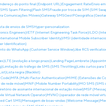
ndereço do ponto final (Endpoint URL)
Engagement Rate
Envio em
SMS Spam Filtering)
Flash SMS
Fraude por troca de SIM (SIM Swa
ara Comunicações Móveis)
Gateway SMS
GeoIP
Geográfica (Geota
ista de envios de SMS
Hyper-personalization
tronics Engineers)
IETF (Internet Engineering Task Force)
ILDO (Inte
nternational Mobile Subscriber Identity)
IMSI (identidade internaci
 Identification)
ento do WhatsApp (Customer Service Window)
Jibe RCS verificati
es)
LTE (evolução a longo prazo)
Landing Page
Lembrete (Appoint
g)
Limitação do tráfego de SMS (SMS Throttling)
Links curtos para 
List)
Lista negra (Blacklist)
 Code)
MFA (Multi-Factor Authentication)
MIME (Extensões de Corr
de rede móvel)
MNP (Mobile Number Portability)
MO SMS (SMS co
etório de assinante internacional de estação móvel)
MSP (Messagi
e Virtual Network Operator)
MVNO (operador de rede móvel virtu
ed Cart SMS)
Mensagem de boas-vindas (Welcome Message)
Men