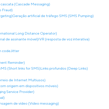
 cascata (Cascade Messaging)
p Fraud)
rgeting)
Geração artificial de tráfego SMS (SMS Pumping)
rnational Long Distance Operator)
onal de assinante móvel)
IVR (resposta de voz interativa)
on code
Jitter
ment Reminder)
SMS (Short links for SMS)
Links profundos (Deep Links)
eio de Internet Multiusos)
m origem em dispositivos móveis)
ng Service Provider)
al)
sagem de vídeo (Video messaging)