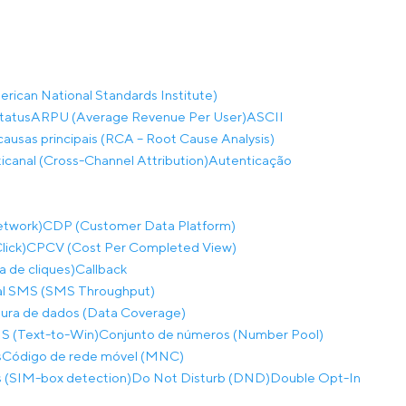
rican National Standards Institute)
tatus
ARPU (Average Revenue Per User)
ASCII
causas principais (RCA – Root Cause Analysis)
ticanal (Cross-Channel Attribution)
Autenticação
etwork)
CDP (Customer Data Platform)
lick)
CPCV (Cost Per Completed View)
a de cliques)
Callback
al SMS (SMS Throughput)
ura de dados (Data Coverage)
S (Text-to-Win)
Conjunto de números (Number Pool)
s
Código de rede móvel (MNC)
 (SIM-box detection)
Do Not Disturb (DND)
Double Opt-In