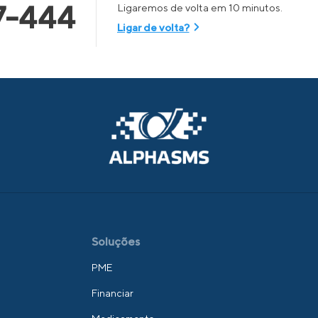
7-444
Ligaremos de volta em 10 minutos.
Ligar de volta?
Soluções
PME
Financiar