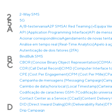
2-Way SMS
2
5G
5
A/B-testervania
A2P SMS
AI Red Teaming («Equipa Ve
A
API (Application Programming Interface)
API de mensa
Acionar correspondência
Agendamento de novas tentat
Análise em tempo real (Real-Time Analytics)
Apelo à aç
Autenticação de dois fatores (2FA)
Bind
Bulk SMS
B
CBOR (Concise Binary Object Representation)
CDMA (A
C
CDR (Call Detail Record)
CIMD (Computer Interface to
CPE (Cost Per Engagement)
CPM (Cost Per Mille)
CPaa
Campanha de mensagens (Messaging Campaign)
Camp
Carimbo de data/hora local (Local Timestamp)
Carteira
Codificação de caracteres GSM-7
Codificação univers
Contact Center as a Service (CCaaS)
Content Delivery 
DID (Direct Inward Dialing)
DR (Deliverability Rate)
DTMF
D
Drip Campaign