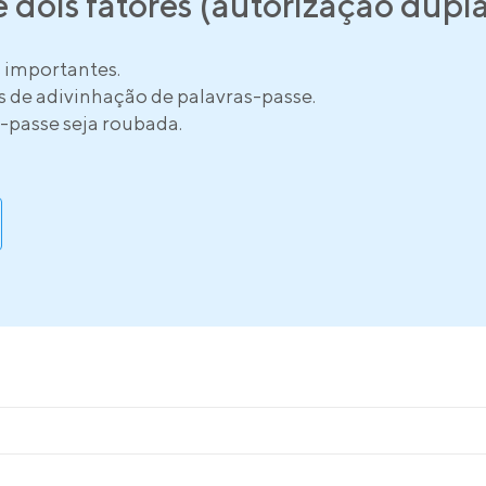
 dois fatores (autorização dupl
 importantes.
s de adivinhação de palavras-passe.
-passe seja roubada.