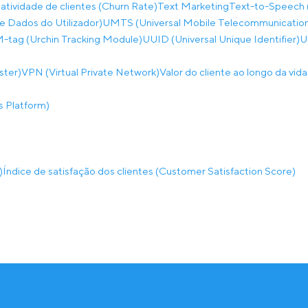
atividade de clientes (Churn Rate)
Text Marketing
Text-to-Speech 
 Dados do Utilizador)
UMTS (Universal Mobile Telecommunicatio
tag (Urchin Tracking Module)
UUID (Universal Unique Identifier)
U
ster)
VPN (Virtual Private Network)
Valor do cliente ao longo da vid
 Platform)
)
Índice de satisfação dos clientes (Customer Satisfaction Score)