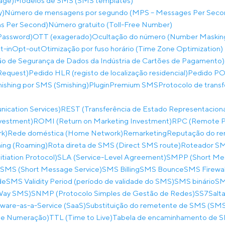
age)
Modelos de SMS (SMS templates)
y)
Número de mensagens por segundo (MPS – Messages Per Seco
ns Per Second)
Número gratuito (Toll-Free Number)
Password)
OTT (exagerado)
Ocultação do número (Number Maskin
t-in
Opt-out
Otimização por fuso horário (Time Zone Optimization)
o de Segurança de Dados da Indústria de Cartões de Pagamento)
Request)
Pedido HLR (registo de localização residencial)
Pedido PO
hishing por SMS (Smishing)
Plugin
Premium SMS
Protocolo de trans
ication Services)
REST (Transferência de Estado Representaciona
nvestment)
ROMI (Return on Marketing Investment)
RPC (Remote Pr
rk)
Rede doméstica (Home Network)
Remarketing
Reputação do re
ing (Roaming)
Rota direta de SMS (Direct SMS route)
Roteador SM
itiation Protocol)
SLA (Service-Level Agreement)
SMPP (Short Mes
SMS (Short Message Service)
SMS Billing
SMS Bounce
SMS Firewal
de
SMS Validity Period (período de validade do SMS)
SMS binário
SM
-Way SMS)
SNMP (Protocolo Simples de Gestão de Redes)
SS7
Salta
ware-as-a-Service (SaaS)
Substituição do remetente de SMS (SMS
 de Numeração)
TTL (Time to Live)
Tabela de encaminhamento de 