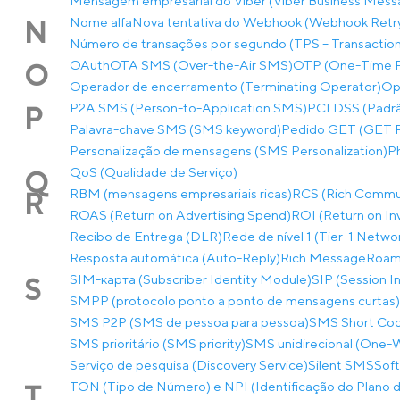
Mensagem empresarial do Viber (Viber Business Mess
Nome alfa
Nova tentativa do Webhook (Webhook Retr
N
Número de transações por segundo (TPS – Transactio
OAuth
OTA SMS (Over-the-Air SMS)
OTP (One-Time 
O
Operador de encerramento (Terminating Operator)
Op
P2A SMS (Person-to-Application SMS)
PCI DSS (Padrã
P
Palavra-chave SMS (SMS keyword)
Pedido GET (GET 
Personalização de mensagens (SMS Personalization)
P
QoS (Qualidade de Serviço)
Q
RBM (mensagens empresariais ricas)
RCS (Rich Commun
R
ROAS (Return on Advertising Spend)
ROI (Return on I
Recibo de Entrega (DLR)
Rede de nível 1 (Tier-1 Netwo
Resposta automática (Auto-Reply)
Rich Message
Roam
SIM-карта (Subscriber Identity Module)
SIP (Session In
S
SMPP (protocolo ponto a ponto de mensagens curtas)
SMS P2P (SMS de pessoa para pessoa)
SMS Short Co
SMS prioritário (SMS priority)
SMS unidirecional (One
Serviço de pesquisa (Discovery Service)
Silent SMS
Soft
TON (Tipo de Número) e NPI (Identificação do Plano
T