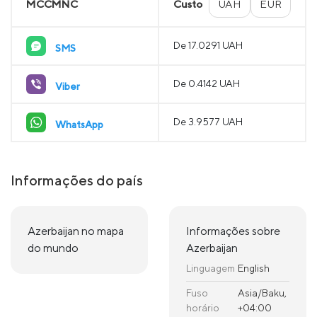
MCCMNC
Custo
UAH
EUR
De 17.0291 UAH
SMS
De 0.4142 UAH
Viber
De 3.9577 UAH
WhatsApp
Informações do país
Azerbaijan no mapa
Informações sobre
do mundo
Azerbaijan
Linguagem
English
Fuso
Asia/Baku,
horário
+04:00