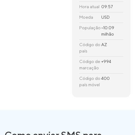
Hora atual
09:57
Moeda
USD
População
~10.09
milhão
Código do
AZ
país
Código de
+994
marcação
Código do
400
país móvel
Como enviar SMS para