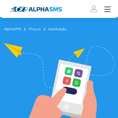
AlphaSMS
Preços
Azerbaijão