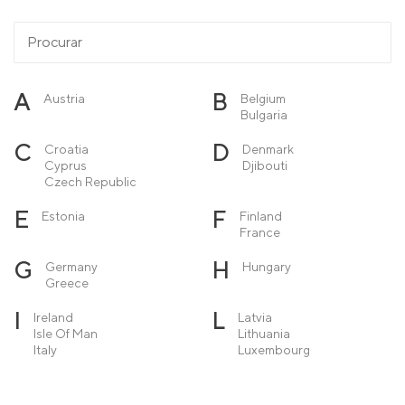
A
B
Austria
Belgium
Bulgaria
C
D
Croatia
Denmark
Cyprus
Djibouti
Czech Republic
E
F
Estonia
Finland
France
G
H
Germany
Hungary
Greece
I
L
Ireland
Latvia
Isle Of Man
Lithuania
Italy
Luxembourg
M
N
Macedonia
Netherlands
Malta
Norway