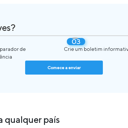
ves?
eparador de
Crie um boletim informati
ência
Comece a enviar
 qualquer país