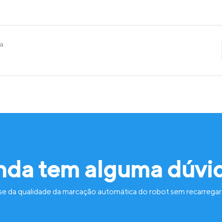
ra
nda tem alguma dúvi
se da qualidade da marcação automática do robot sem recarregar