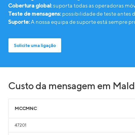
Cobertura global:
suporta todas as operadoras móv
Teste de mensagens:
possibilidade de teste antes 
Suporte:
A nossa equipa de suporte está sempre pro
Solicite uma ligação
Custo da mensagem em Mald
MCCMNC
47201