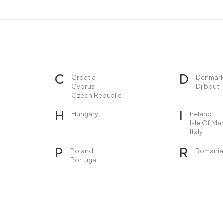
C
D
Croatia
Denmar
Cyprus
Djibouti
Czech Republic
H
I
Hungary
Ireland
Isle Of Ma
Italy
P
R
Poland
Romania
Portugal