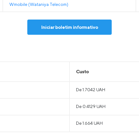
Wmobile (Wataniya Telecom)
Iniciar boletim informativo
Custo
De 1.7042 UAH
De 0.4129 UAH
De 1.664 UAH