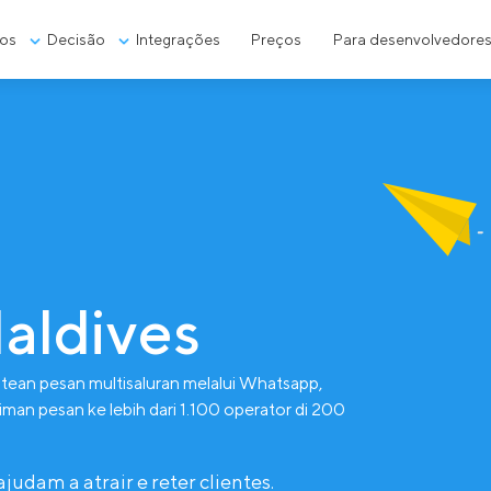
os
Decisão
Integrações
Preços
Para desenvolvedore
aldives
ean pesan multisaluran melalui Whatsapp,
man pesan ke lebih dari 1.100 operator di 200
dam a atrair e reter clientes.