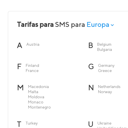
Tarifas para
SMS para
Europa
A
B
Austria
Belgium
Bulgaria
F
G
Finland
Germany
France
Greece
M
N
Macedonia
Netherlands
Malta
Norway
Moldova
Monaco
Montenegro
T
U
Turkey
Ukraine