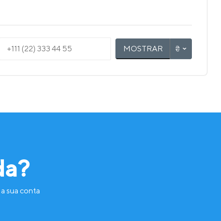
MOSTRAR
da?
 a sua conta