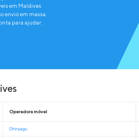
eis em Maldives
do envio em massa.
nta para ajudar.
ives
Operadora móvel
Dhiraagu