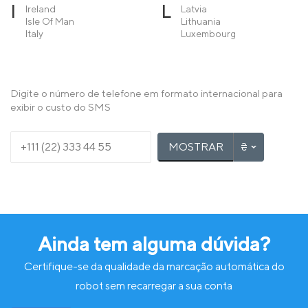
I
L
Ireland
Latvia
Isle Of Man
Lithuania
Italy
Luxembourg
M
N
Macedonia
Netherlands
Malta
Norway
Moldova
Digite o número de telefone em formato internacional para
Monaco
exibir o custo do SMS
Montenegro
P
R
Poland
Romania
MOSTRAR
Portugal
S
T
Serbia
Turkey
Slovakia
Slovenia
Spain
Sweden
Switzerland
Ainda tem alguma dúvida?
U
Ukraine
Certifique-se da qualidade da marcação automática do
United Kingdom
robot sem recarregar a sua conta