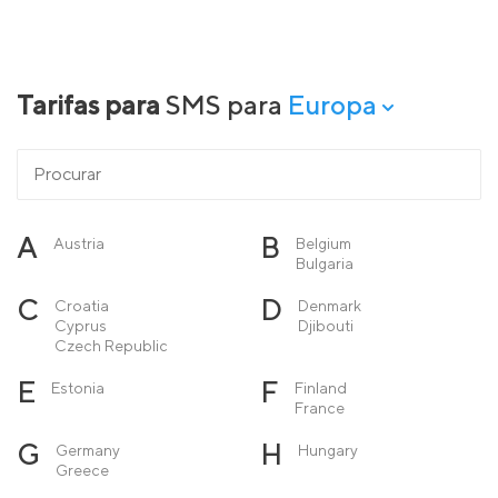
Tarifas para
SMS para
Europa
A
B
Austria
Belgium
Bulgaria
C
D
Croatia
Denmark
Cyprus
Djibouti
Czech Republic
E
F
Estonia
Finland
France
G
H
Germany
Hungary
Greece