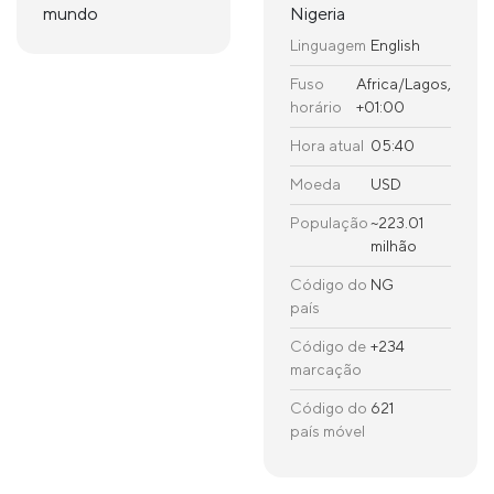
mundo
Nigeria
Linguagem
English
Fuso
Africa/Lagos,
horário
+01:00
Hora atual
05:40
Moeda
USD
População
~223.01
milhão
Código do
NG
país
Código de
+234
marcação
Código do
621
país móvel