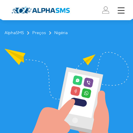
AlphaSMS
Preços
Nigéria