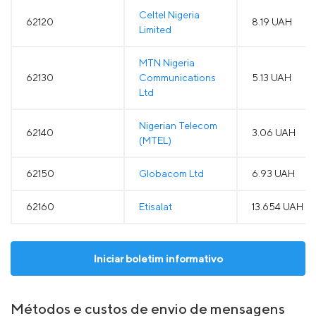
Celtel Nigeria
62120
8.19 UAH
Limited
MTN Nigeria
62130
Communications
5.13 UAH
Ltd
Nigerian Telecom
62140
3.06 UAH
(MTEL)
62150
Globacom Ltd
6.93 UAH
62160
Etisalat
13.654 UAH
Iniciar boletim informativo
Métodos e custos de envio de mensagens