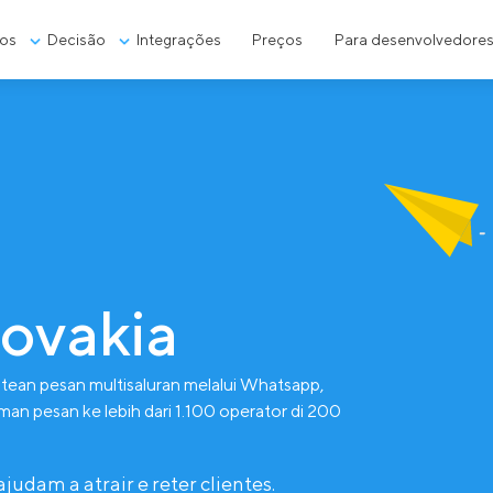
os
Decisão
Integrações
Preços
Para desenvolvedore
lovakia
ean pesan multisaluran melalui Whatsapp,
man pesan ke lebih dari 1.100 operator di 200
dam a atrair e reter clientes.