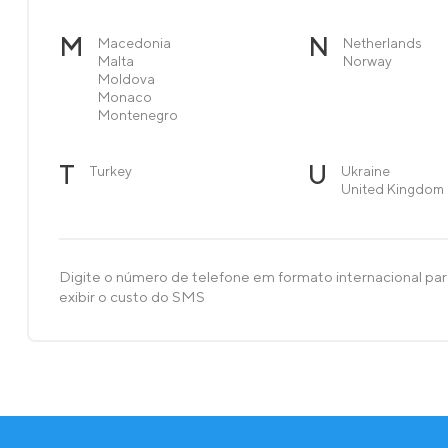
M
N
Macedonia
Netherlands
Malta
Norway
Moldova
Monaco
Montenegro
T
U
Turkey
Ukraine
United Kingdom
Digite o número de telefone em formato internacional pa
exibir o custo do SMS