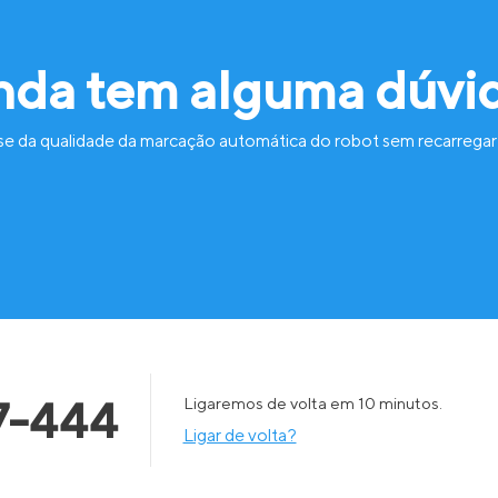
nda tem alguma dúvi
se da qualidade da marcação automática do robot sem recarregar
7-444
Ligaremos de volta em 10 minutos.
Ligar de volta?