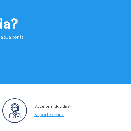
da?
 a sua conta
Você tem dúvidas?
Suporte online