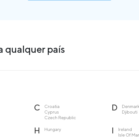
 qualquer país
C
D
Croatia
Denmar
Cyprus
Djibouti
Czech Republic
H
I
Hungary
Ireland
Isle Of Ma