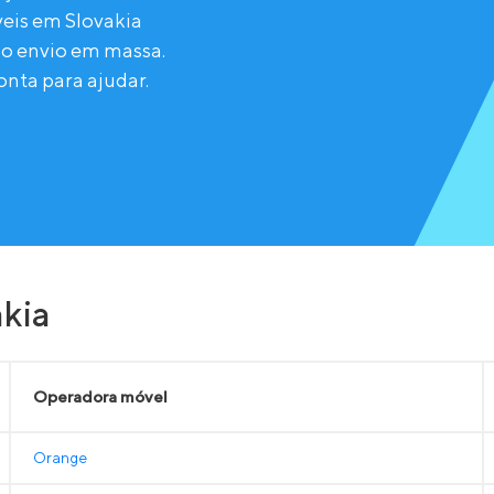
eis em Slovakia
do envio em massa.
nta para ajudar.
kia
Operadora móvel
Orange