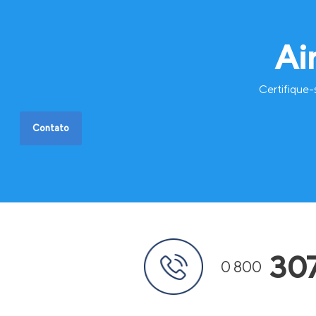
Ai
Certifique-
Contato
30
0 800