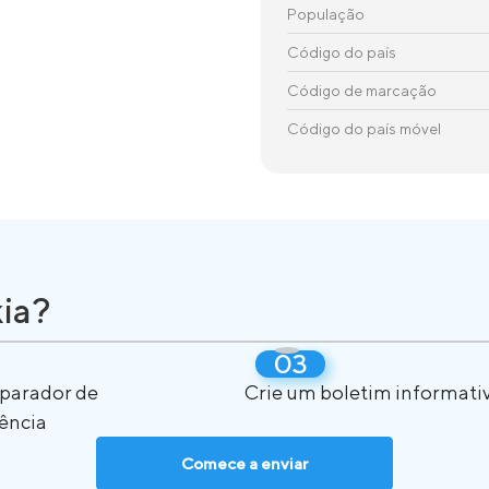
População
Código do país
Código de marcação
Código do país móvel
ia?
eparador de
Crie um boletim informati
ência
Comece a enviar