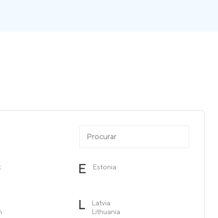
E
k
Estonia
L
Latvia
n
Lithuania