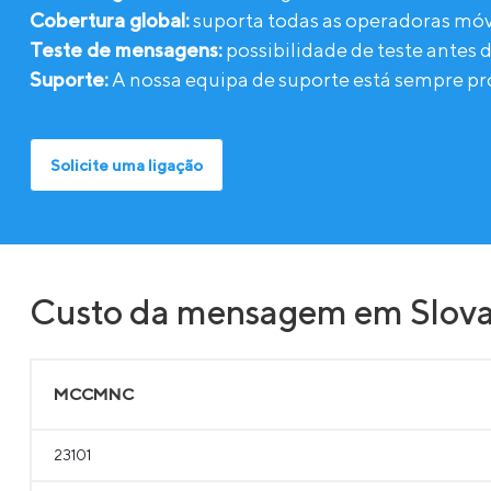
Cobertura global:
suporta todas as operadoras móv
Teste de mensagens:
possibilidade de teste antes 
Suporte:
A nossa equipa de suporte está sempre pro
Solicite uma ligação
Custo da mensagem em Slova
MCCMNC
23101