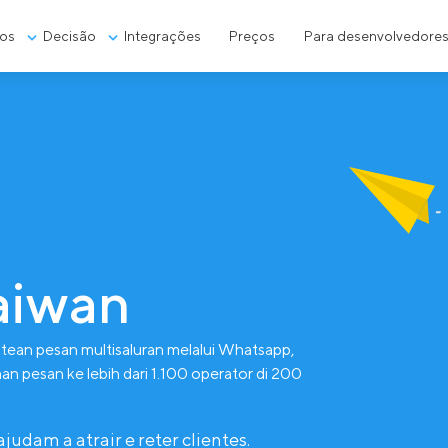
os
Decisão
Integrações
Preços
Para desenvolvedore
aiwan
ean pesan multisaluran melalui Whatsapp,
n pesan ke lebih dari 1.100 operator di 200
dam a atrair e reter clientes.