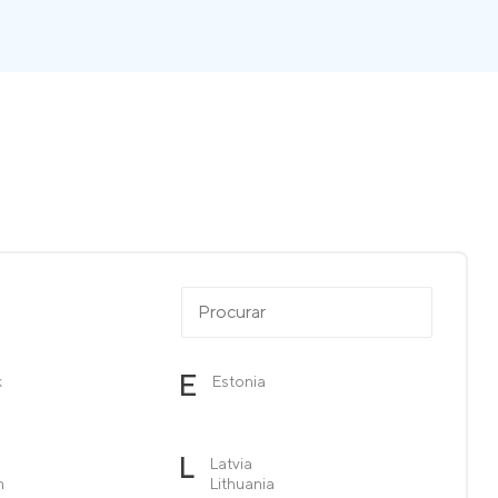
E
k
Estonia
L
Latvia
n
Lithuania