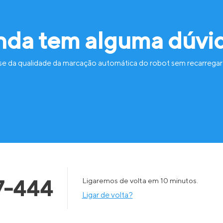
nda tem alguma dúvi
se da qualidade da marcação automática do robot sem recarregar
7-444
Ligaremos de volta em 10 minutos.
Ligar de volta?