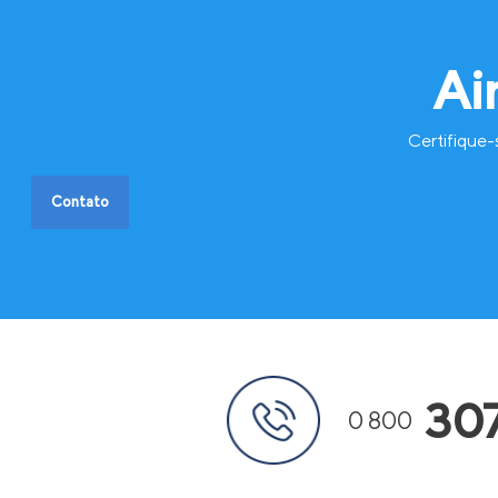
Ai
Certifique-
Contato
30
0 800