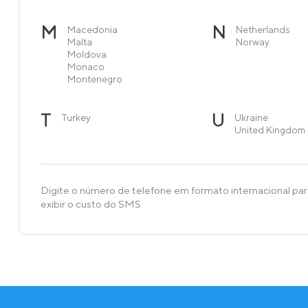
M
N
Macedonia
Netherlands
Malta
Norway
Moldova
Monaco
Montenegro
T
U
Turkey
Ukraine
United Kingdom
Digite o número de telefone em formato internacional pa
exibir o custo do SMS