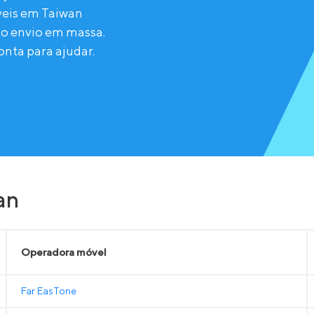
veis em Taiwan
do envio em massa.
nta para ajudar.
an
Operadora móvel
Far EasTone