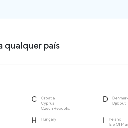
 qualquer país
C
D
Croatia
Denmar
Cyprus
Djibouti
Czech Republic
H
I
Hungary
Ireland
Isle Of Ma