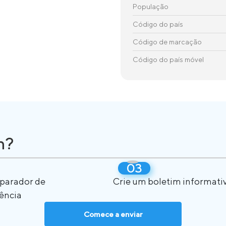
População
Código do país
Código de marcação
Código do país móvel
n?
eparador de
Crie um boletim informati
ência
Comece a enviar