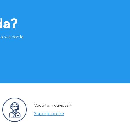
da?
 a sua conta
Você tem dúvidas?
Suporte online