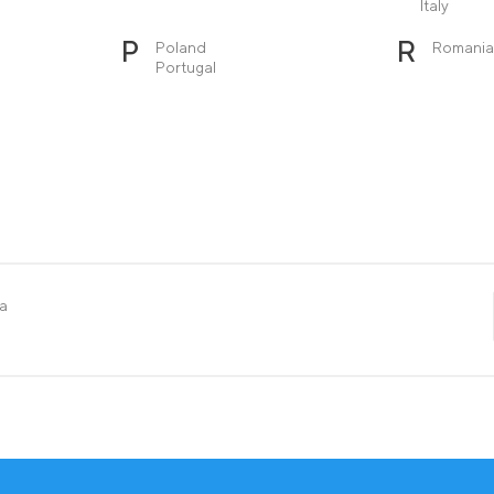
Italy
P
R
Poland
Romania
Portugal
ra