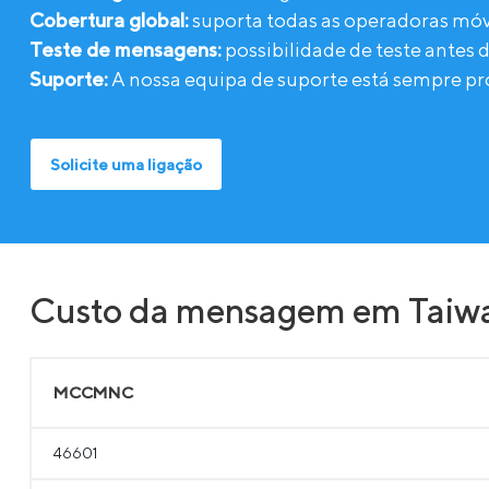
Cobertura global:
suporta todas as operadoras mó
Teste de mensagens:
possibilidade de teste antes 
Suporte:
A nossa equipa de suporte está sempre pro
Solicite uma ligação
Custo da mensagem em Taiw
MCCMNC
46601