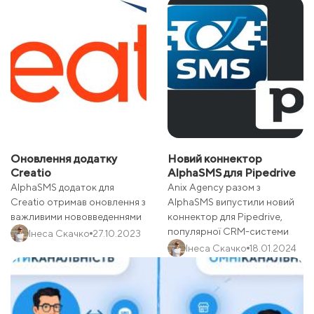
Оновлення додатку
Новий коннектор
Creatio
AlphaSMS для Pipedrive
AlphaSMS додаток для
Anix Agency разом з
Creatio отримав оновлення з
AlphaSMS випустили новий
важливими нововведеннями
коннектор для Pipedrive,
популярної CRM-системи
Інеса Скачко
27.10.2023
Інеса Скачко
18.01.2024