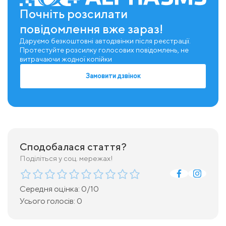
Почніть розсилати
повідомлення вже зараз!
Даруємо безкоштовні автодзвінки після реєстрації.
Протестуйте розсилку голосових повідомлень, не
витрачаючи жодної копійки
Замовити дзвінок
Сподобалася стаття?
Поділіться у соц. мережах!
Середня оцінка:
0
/10
Усього голосів:
0