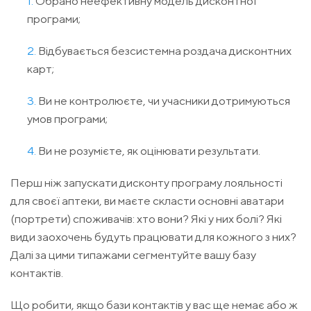
Обрано неефективну модель дисконтної
програми;
Відбувається безсистемна роздача дисконтних
карт;
Ви не контролюєте, чи учасники дотримуються
умов програми;
Ви не розумієте, як оцінювати результати.
Перш ніж запускати дисконту програму лояльності
для своєї аптеки, ви маєте скласти основні аватари
(портрети) споживачів: хто вони? Які у них болі? Які
види заохочень будуть працювати для кожного з них?
Далі за цими типажами сегментуйте вашу базу
контактів.
Що робити, якщо бази контактів у вас ще немає або ж