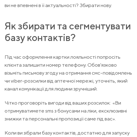
ви не впевнені в її актуальності? Збирати нову.
Як збирати та сегментувати
базу контактів?
Під час оформлення картки лояльності попросіть
клієнта залишити номер телефону. Обов'язково
візьміть письмову згоду на отримання смс-повідомлень
чи viber-розсилки від аптечної мережі, уточніть, який
канал комунікації для людини зручніший.
Чітко проговоріть вигоди від ваших розсилок: «Ви
отримуватимете sms з бонусами на ліки, ексклюзивні
знижки та персональні пропозиції саме під вас».
Коли ви зібрали базу контактів, достатню для запуску