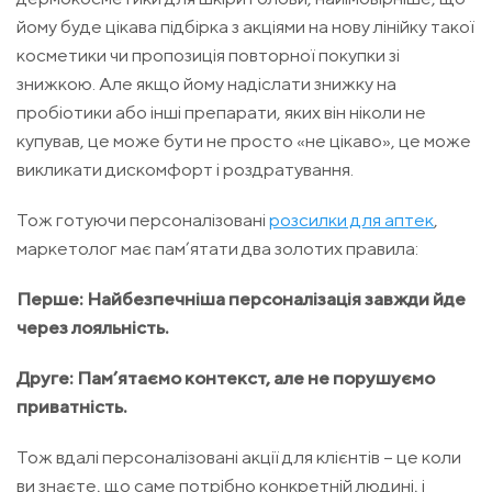
йому буде цікава підбірка з акціями на нову лінійку такої
косметики чи пропозиція повторної покупки зі
знижкою. Але якщо йому надіслати знижку на
пробіотики або інші препарати, яких він ніколи не
купував, це може бути не просто «не цікаво», це може
викликати дискомфорт і роздратування.
Тож готуючи персоналізовані
розсилки для аптек
,
маркетолог має пам’ятати два золотих правила:
Перше: Найбезпечніша персоналізація завжди йде
через лояльність.
Друге: Пам’ятаємо контекст, але не порушуємо
приватність.
Тож вдалі персоналізовані акції для клієнтів – це коли
ви знаєте, що саме потрібно конкретній людині, і