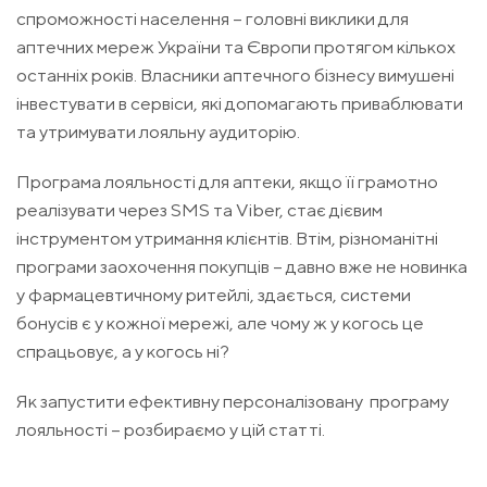
спроможності населення – головні виклики для
аптечних мереж України та Європи протягом кількох
останніх років. Власники аптечного бізнесу вимушені
інвестувати в сервіси, які допомагають приваблювати
та утримувати лояльну аудиторію.
Програма лояльності для аптеки, якщо її грамотно
реалізувати через SMS та Viber, стає дієвим
інструментом утримання клієнтів. Втім, різноманітні
програми заохочення покупців – давно вже не новинка
у фармацевтичному ритейлі, здається, системи
бонусів є у кожної мережі, але чому ж у когось це
спрацьовує, а у когось ні?
Як запустити ефективну персоналізовану програму
лояльності – розбираємо у цій статті.