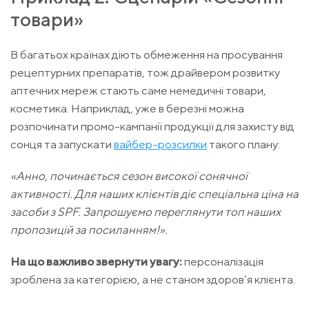
товари»
В багатьох країнах діють обмеження на просування
рецептурних препаратів, тож драйвером розвитку
аптечних мереж стають саме немедичні товари,
косметика. Наприклад, уже в березні можна
розпочинати промо-кампанії продукції для захисту від
сонця та запускати
вайбер-розсилки
такого плану:
«Анно, починається сезон високої сонячної
активності. Для наших клієнтів діє спеціальна ціна на
засоби з SPF. Запрошуємо переглянути топ наших
пропозицій за посиланням!».
На що важливо звернути увагу:
персоналізація
зроблена за категорією, а не станом здоров’я клієнта.