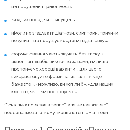
це порушення приватності;
жодних порад чи припущень;
ніколи не згадувати діагнози, симптоми, причини
покупки – це порушує кордони і відштовхує;
формулювання мають звучати без тиску, з
акцентом: «вибір виключно за вами, ми лише
пропонуємо хороші варіанти», для цього
використовуйте фрази на кшталт: «якщо
бажаєте», «можливо, ви хотіли б», «для наших
клієнтів, які…, ми пропонуємо».
Ось кілька прикладів теплої, але не нав’язливої
персоналізованої комунікації з клієнтом аптеки.
Приклад 1. Сценарій «Повтор