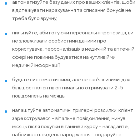
автоматизуйте базу даних про ваших клієнтів, щоби
відстежувати нарахування та списання бонусів не
треба було вручну;
пильнуйте, аби готуючи персональні пропозиції, ви
не зловживали особистими даними про
користувача, персоналізація в медичній та аптечній
сфері не повинна будуватися на чутливій чи
медичній інформації;
будьте систематичними, але не нав’язливими: для
більшості клієнтів оптимально отримувати 2-5
повідомлень на місяць;
налаштуйте автоматичні тригерні розсилки: клієнт
зареєструвався – вітальне повідомлення, минув
місяць після покупки вітамінів з курсу – нагадайте,
наближається день народження – подаруйте