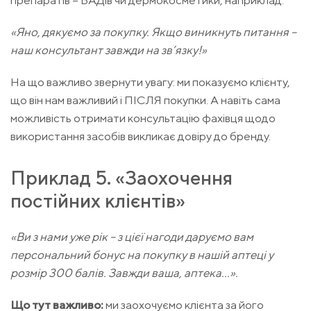
препаратів – БАДів чи дермокосметики, наприклад.
«Яно, дякуємо за покупку. Якщо виникнуть питання –
наш консультант завжди на зв’язку!»
На що важливо звернути увагу: ми показуємо клієнту,
що він нам важливий і ПІСЛЯ покупки. А навіть сама
можливість отримати консультацію фахівця щодо
використання засобів викликає довіру до бренду.
Приклад 5. «Заохочення
постійних клієнтів»
«Ви з нами уже рік – з цієї нагоди даруємо вам
персональний бонус на покупку в нашій аптеці у
розмір 300 балів. Завжди ваша, аптека...».
Що тут важливо:
ми заохочуємо клієнта за його