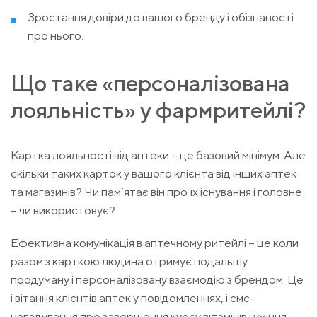
Зростання довіри до вашого бренду і обізнаності
про нього.
Що таке «персоналізована
лояльність» у фармритейлі?
Картка лояльності від аптеки – це базовий мінімум. Але
скільки таких карток у вашого клієнта від інших аптек
та магазинів? Чи пам’ятає він про їх існування і головне
– чи використовує?
Ефективна комунікація в аптечному ритейлі – це коли
разом з карткою людина отримує подальшу
продуману і персоналізовану взаємодію з брендом. Це
і вітання клієнтів аптек у повідомленнях, і смс-
нагадування про завершення курсу вітамінів і уміння