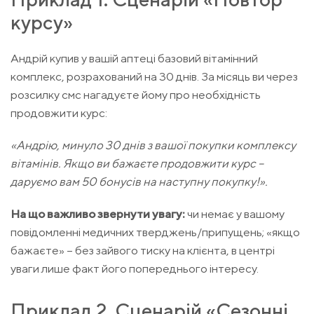
курсу»
Андрій купив у вашій аптеці базовий вітамінний
комплекс, розрахований на 30 днів. За місяць ви через
розсилку смс нагадуєте йому про необхідність
продовжити курс:
«Андрію, минуло 30 днів з вашої покупки комплексу
вітамінів. Якщо ви бажаєте продовжити курс –
даруємо вам 50 бонусів на наступну покупку!».
На що важливо звернути увагу:
чи немає у вашому
повідомленні медичних тверджень/припущень; «якщо
бажаєте» – без зайвого тиску на клієнта, в центрі
уваги лише факт його попереднього інтересу.
Приклад 2. Сценарій «Сезонні