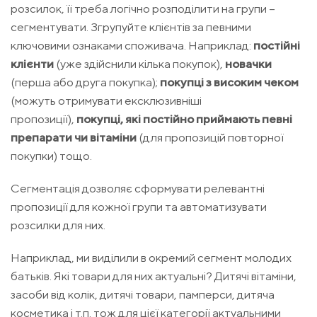
розсилок, її треба логічно розподілити на групи –
сегментувати. Згрупуйте клієнтів за певними
ключовими ознаками споживача. Наприклад:
постійні
клієнти
(уже здійснили кілька покупок),
новачки
(перша або друга покупка);
покупці з високим чеком
(можуть отримувати ексклюзивніші
пропозиції),
покупці, які постійно приймають певні
препарати чи вітаміни
(для пропозицій повторної
покупки) тощо.
Сегментація дозволяє сформувати релевантні
пропозиції для кожної групи та автоматизувати
розсилки для них.
Наприклад, ми виділили в окремий сегмент молодих
батьків. Які товари для них актуальні? Дитячі вітаміни,
засоби від колік, дитячі товари, памперси, дитяча
косметика і т.п. тож для цієї категорії актуальними