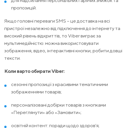
для надсилання персональних гарячих знижок та
пропозицій.
Якщо головні переваги SMS – це доставка на всі
пристрої незалежно від підключення до інтернету та
високий рівень відкриттів, то Viber виграє за
мультимедійністю: можна використовувати
зображення, відео, інтерактивні кнопки, робити довші
тексти.
Коли варто обирати Viber:
сезонні пропозиції з красивими тематичними
зображеннями товарів;
персоналізовані добірки товарів з кнопками
«Переглянути» або «Замовити»;
освітній контент: поради щодо здоров'я;