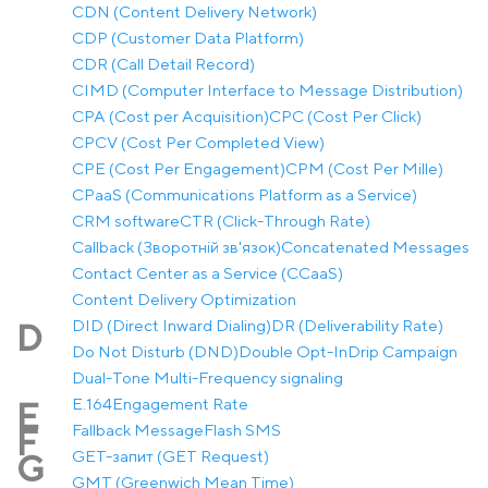
CDN (Content Delivery Network)
CDP (Customer Data Platform)
CDR (Call Detail Record)
CIMD (Computer Interface to Message Distribution)
CPA (Cost per Acquisition)
CPC (Cost Per Click)
CPCV (Cost Per Completed View)
CPE (Cost Per Engagement)
CPM (Cost Per Mille)
CPaaS (Communications Platform as a Service)
CRM software
CTR (Click-Through Rate)
Callback (Зворотній зв'язок)
Concatenated Messages
Contact Center as a Service (CCaaS)
Content Delivery Optimization
DID (Direct Inward Dialing)
DR (Deliverability Rate)
D
Do Not Disturb (DND)
Double Opt-In
Drip Campaign
Dual-Tone Multi-Frequency signaling
E.164
Engagement Rate
E
Fallback Message
Flash SMS
F
GET-запит (GET Request)
G
GMT (Greenwich Mean Time)