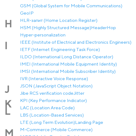
GSM (Global System for Mobile Communications)
GeoIP
HLR-запит (Home Location Register)
H
HSM (Highly Structured Message)
Header
Hop
Hyper-personalization
IEEE (Institute of Electrical and Electronics Engineers)
I
IETF (Internet Engineering Task Force)
ILDO (International Long Distance Operator)
IMEI (International Mobile Equipment Identity)
IMSI (International Mobile Subscriber Identity)
IVR (Interactive Voice Response)
JSON (JavaScript Object Notation)
J
Jibe RCS verification code
Jitter
KPI (Key Performance Indicator)
K
LAC (Location Area Code)
L
LBS (Location-Based Services)
LTE (Long Term Evolution)
Landing Page
M-Commerce (Mobile Commerce)
M