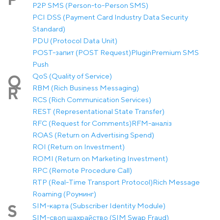
P2P SMS (Person-to-Person SMS)
PCI DSS (Payment Card Industry Data Security
Standard)
PDU (Protocol Data Unit)
POST-запит (POST Request)
Plugin
Premium SMS
Push
QoS (Quality of Service)
Q
RBM (Rich Business Messaging)
R
RCS (Rich Communication Services)
REST (Representational State Transfer)
RFC (Request for Comments)
RFM-аналіз
ROAS (Return on Advertising Spend)
ROI (Return on Investment)
ROMI (Return on Marketing Investment)
RPC (Remote Procedure Call)
RTP (Real-Time Transport Protocol)
Rich Message
Roaming (Роуминг)
SIM-карта (Subscriber Identity Module)
S
SIM-своп шахрайство (SIM Swap Fraud)