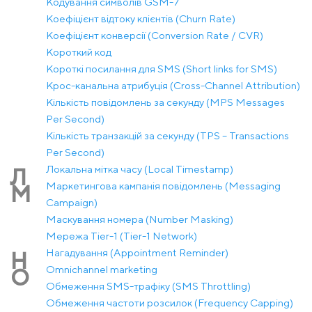
Кодування символів GSM-7
Коефіцієнт відтоку клієнтів (Churn Rate)
Коефіцієнт конверсії (Conversion Rate / CVR)
Короткий код
Короткі посилання для SMS (Short links for SMS)
Крос-канальна атрибуція (Cross-Channel Attribution)
Кількість повідомлень за секунду (MPS Messages
Per Second)
Кількість транзакцій за секунду (TPS – Transactions
Per Second)
Локальна мітка часу (Local Timestamp)
Л
Маркетингова кампанія повідомлень (Messaging
М
Campaign)
Маскування номера (Number Masking)
Мережа Tier-1 (Tier-1 Network)
Нагадування (Appointment Reminder)
Н
Оmnichannel marketing
О
Обмеження SMS-трафіку (SMS Throttling)
Обмеження частоти розсилок (Frequency Capping)