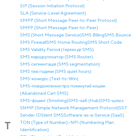
SIP (Session Initiation Protocol)
SLA (Service-Level Agreement)
SMPP (Short Message Peer-to-Peer Protocol)
SMPP (Short Message Peer-to-Peer)
SMS (Short Message Service)
SMS Billing
SMS Bounce
SMS Firewall
SMS Home Routing
SMS Short Code
SMS Validity Period (термін дії SMS)
SMS маршрутизатор (SMS Router)
SMS сегментація (SMS segmentation)
SMS тихі години (SMS quiet hours)
SMS-конкурс (Text-to-Win)
SMS-повідомлення про покинутий кошик
(Abandoned Cart SMS)
SMS-фішинг (Smishing)
SMS-хаб (Hub)
SMS-шлюз
SNMP (Simple Network Management Protocol)
SS7
Sender ID
Silent SMS
Software-as-a-Service (SaaS)
TON (Type of Number) і NPI (Numbering Plan
T
Identification)