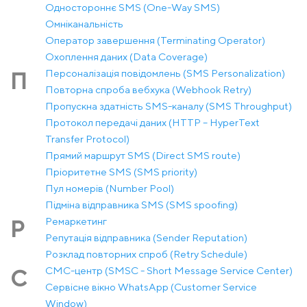
Одностороннє SMS (One-Way SMS)
Омніканальність
Оператор завершення (Terminating Operator)
Охоплення даних (Data Coverage)
Персоналізація повідомлень (SMS Personalization)
П
Повторна спроба вебхука (Webhook Retry)
Пропускна здатність SMS-каналу (SMS Throughput)
Протокол передачі даних (HTTP – HyperText
Transfer Protocol)
Прямий маршрут SMS (Direct SMS route)
Пріоритетне SMS (SMS priority)
Пул номерів (Number Pool)
Підміна відправника SMS (SMS spoofing)
Ремаркетинг
Р
Репутація відправника (Sender Reputation)
Розклад повторних спроб (Retry Schedule)
СМС-центр (SMSC - Short Message Service Center)
С
Сервісне вікно WhatsApp (Customer Service
Window)