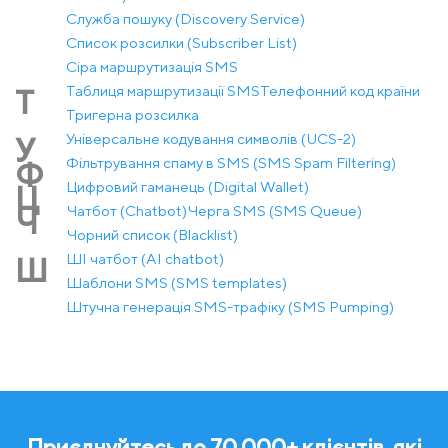
Служба пошуку (Discovery Service)
Список розсилки (Subscriber List)
Сіра маршрутизація SMS
Таблиця маршрутизації SMS
Телефонний код країни
Т
Тригерна розсилка
Універсальне кодування символів (UCS-2)
У
Фільтрування спаму в SMS (SMS Spam Filtering)
Ф
Цифровий гаманець (Digital Wallet)
Ц
Чатбот (Chatbot)
Черга SMS (SMS Queue)
Ч
Чорний список (Blacklist)
ШІ чатбот (AI chatbot)
Ш
Шаблони SMS (SMS templates)
Штучна генерація SMS-трафіку (SMS Pumping)
Приєднуйтесь до 70 000+ клієнтів, які