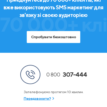
вже використовують SMS маркетинг для
зв'язку зі своєю аудиторією
70 000+ клі
Спробувати безкоштовно
307-444
0 800
Зателефонуємо протягом 10 хвилин.
Передзвонити?