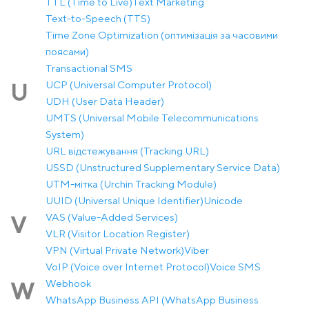
TTL (Time to Live)
Text Marketing
Text-to-Speech (TTS)
Time Zone Optimization (оптимізація за часовими
поясами)
Transactional SMS
UCP (Universal Computer Protocol)
U
UDH (User Data Header)
UMTS (Universal Mobile Telecommunications
System)
URL відстежування (Tracking URL)
USSD (Unstructured Supplementary Service Data)
UTM-мітка (Urchin Tracking Module)
UUID (Universal Unique Identifier)
Unicode
VAS (Value-Added Services)
V
VLR (Visitor Location Register)
VPN (Virtual Private Network)
Viber
VoIP (Voice over Internet Protocol)
Voice SMS
Webhook
W
WhatsApp Business API (WhatsApp Business