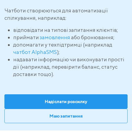
Чатботи створюються для автоматизації
спілкування, наприклад:
відповідати на типові запитання клієнтів;
приймати
замовлення
або бронювання;
допомагати у техпідтримці (наприклад
чатбот AlphaSMS
);
надавати інформацію чи виконувати прості
дії (наприклад, перевірити баланс, статус
доставки тощо).
Надіслати розсилку
Маю запитання