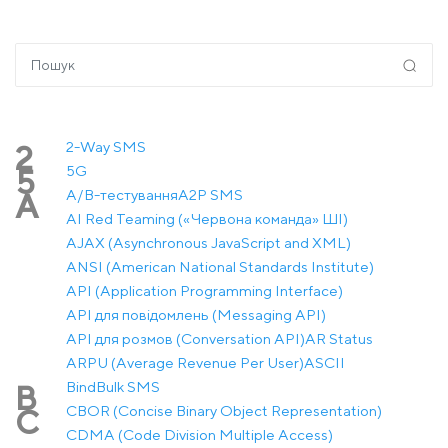
2-Way SMS
2
5G
5
A/B-тестування
A2P SMS
A
AI Red Teaming («Червона команда» ШІ)
AJAX (Asynchronous JavaScript and XML)
ANSI (American National Standards Institute)
API (Application Programming Interface)
API для повідомлень (Messaging API)
API для розмов (Conversation API)
AR Status
ARPU (Average Revenue Per User)
ASCII
Bind
Bulk SMS
B
CBOR (Concise Binary Object Representation)
C
CDMA (Code Division Multiple Access)