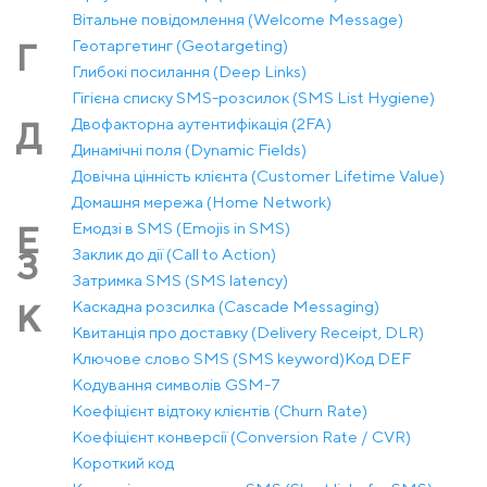
Вітальне повідомлення (Welcome Message)
Геотаргетинг (Geotargeting)
Г
Глибокі посилання (Deep Links)
Гігієна списку SMS-розсилок (SMS List Hygiene)
Двофакторна аутентифікація (2FA)
Д
Динамічні поля (Dynamic Fields)
Довічна цінність клієнта (Customer Lifetime Value)
Домашня мережа (Home Network)
Емодзі в SMS (Emojis in SMS)
Е
Заклик до дії (Call to Action)
З
Затримка SMS (SMS latency)
Каскадна розсилка (Cascade Messaging)
К
Квитанція про доставку (Delivery Receipt, DLR)
Ключове слово SMS (SMS keyword)
Код DEF
Кодування символів GSM-7
Коефіцієнт відтоку клієнтів (Churn Rate)
Коефіцієнт конверсії (Conversion Rate / CVR)
Короткий код