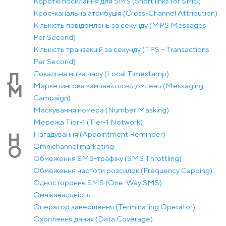
Короткі посилання для SMS (Short links for SMS)
Крос-канальна атрибуція (Cross-Channel Attribution)
Кількість повідомлень за секунду (MPS Messages
Per Second)
Кількість транзакцій за секунду (TPS – Transactions
Per Second)
Локальна мітка часу (Local Timestamp)
Л
Маркетингова кампанія повідомлень (Messaging
М
Campaign)
Маскування номера (Number Masking)
Мережа Tier-1 (Tier-1 Network)
Нагадування (Appointment Reminder)
Н
Оmnichannel marketing
О
Обмеження SMS-трафіку (SMS Throttling)
Обмеження частоти розсилок (Frequency Capping)
Одностороннє SMS (One-Way SMS)
Омніканальність
Оператор завершення (Terminating Operator)
Охоплення даних (Data Coverage)