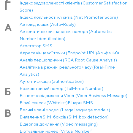
Індекс задоволеності клієнтів (Customer Satisfaction
І
Score)
Індекс лояльності клієнтів (Net Promoter Score)
Автовідповідь (Auto-Reply)
А
Автоматичне визначення номера (Automatic
Number Identification)
Агрегатор SMS
Адреса кінцевої точки (Endpoint URL)
Альфа-ім'я
Аналіз першопричин (RCA Root Cause Analysis)
Аналітика в режимі реального часу (Real-Time
Analytics)
Аутентифікація (authentication)
Безкоштовний номер (Toll-Free Number)
Б
Бізнес-повідомлення Viber (Viber Business Message)
Білий список (Whitelist)
Бінарні SMS
Великі мовні моделі (Large language models)
В
Виявлення SIM-боксів (SIM-box detection)
Відеоповідомлення (Video messaging)
Віртуальний номер (Virtual Number)