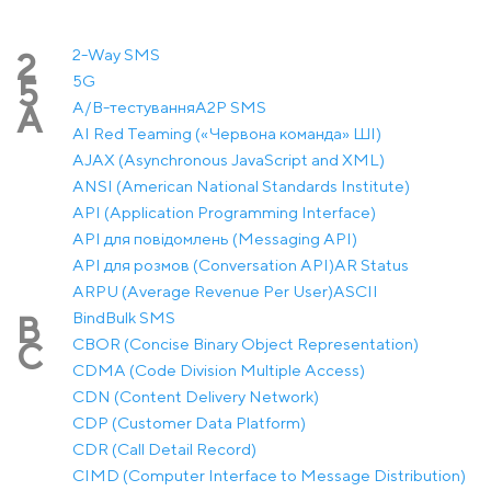
2-Way SMS
2
5G
5
A/B-тестування
A2P SMS
A
AI Red Teaming («Червона команда» ШІ)
AJAX (Asynchronous JavaScript and XML)
ANSI (American National Standards Institute)
API (Application Programming Interface)
API для повідомлень (Messaging API)
API для розмов (Conversation API)
AR Status
ARPU (Average Revenue Per User)
ASCII
Bind
Bulk SMS
B
CBOR (Concise Binary Object Representation)
C
CDMA (Code Division Multiple Access)
CDN (Content Delivery Network)
CDP (Customer Data Platform)
CDR (Call Detail Record)
CIMD (Computer Interface to Message Distribution)