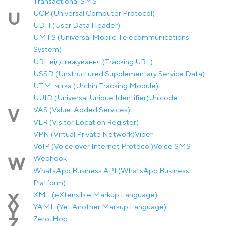
Transactional SMS
UCP (Universal Computer Protocol)
U
UDH (User Data Header)
UMTS (Universal Mobile Telecommunications
System)
URL відстежування (Tracking URL)
USSD (Unstructured Supplementary Service Data)
UTM-мітка (Urchin Tracking Module)
UUID (Universal Unique Identifier)
Unicode
VAS (Value-Added Services)
V
VLR (Visitor Location Register)
VPN (Virtual Private Network)
Viber
VoIP (Voice over Internet Protocol)
Voice SMS
Webhook
W
WhatsApp Business API (WhatsApp Business
Platform)
XML (eXtensible Markup Language)
X
YAML (Yet Another Markup Language)
Y
Zero-Hop
Z