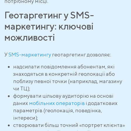
потрібному місці.
Геотаргетинг у SMS-
маркетингу: ключові
можливості
У
SMS-маркетингу
геотаргетинг дозволяє:
надсилати повідомлення абонентам, які
знаходяться в конкретній геолокації або
поблизу певної точки (наприклад, магазину
чи ТЦ);
формувати цільову аудиторію на основі
даних
мобільних операторів
і додаткових
параметрів (геолокація, поведінка,
інтереси);
створювати більш точний «портрет клієнта»