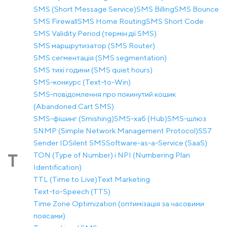
SMS (Short Message Service)
SMS Billing
SMS Bounce
SMS Firewall
SMS Home Routing
SMS Short Code
SMS Validity Period (термін дії SMS)
SMS маршрутизатор (SMS Router)
SMS сегментація (SMS segmentation)
SMS тихі години (SMS quiet hours)
SMS-конкурс (Text-to-Win)
SMS-повідомлення про покинутий кошик
(Abandoned Cart SMS)
SMS-фішинг (Smishing)
SMS-хаб (Hub)
SMS-шлюз
SNMP (Simple Network Management Protocol)
SS7
Sender ID
Silent SMS
Software-as-a-Service (SaaS)
TON (Type of Number) і NPI (Numbering Plan
T
Identification)
TTL (Time to Live)
Text Marketing
Text-to-Speech (TTS)
Time Zone Optimization (оптимізація за часовими
поясами)