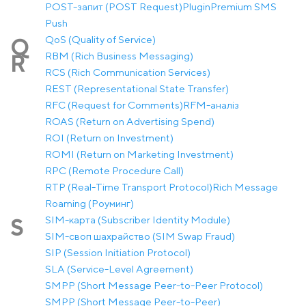
POST-запит (POST Request)
Plugin
Premium SMS
Push
QoS (Quality of Service)
Q
RBM (Rich Business Messaging)
R
RCS (Rich Communication Services)
REST (Representational State Transfer)
RFC (Request for Comments)
RFM-аналіз
ROAS (Return on Advertising Spend)
ROI (Return on Investment)
ROMI (Return on Marketing Investment)
RPC (Remote Procedure Call)
RTP (Real-Time Transport Protocol)
Rich Message
Roaming (Роуминг)
SIM-карта (Subscriber Identity Module)
S
SIM-своп шахрайство (SIM Swap Fraud)
SIP (Session Initiation Protocol)
SLA (Service-Level Agreement)
SMPP (Short Message Peer-to-Peer Protocol)
SMPP (Short Message Peer-to-Peer)