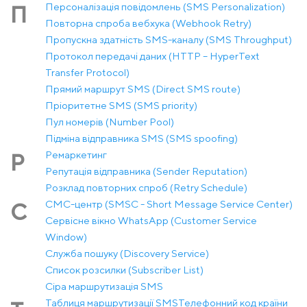
Персоналізація повідомлень (SMS Personalization)
П
Повторна спроба вебхука (Webhook Retry)
Пропускна здатність SMS-каналу (SMS Throughput)
Протокол передачі даних (HTTP – HyperText
Transfer Protocol)
Прямий маршрут SMS (Direct SMS route)
Пріоритетне SMS (SMS priority)
Пул номерів (Number Pool)
Підміна відправника SMS (SMS spoofing)
Ремаркетинг
Р
Репутація відправника (Sender Reputation)
Розклад повторних спроб (Retry Schedule)
СМС-центр (SMSC - Short Message Service Center)
С
Сервісне вікно WhatsApp (Customer Service
Window)
Служба пошуку (Discovery Service)
Список розсилки (Subscriber List)
Сіра маршрутизація SMS
Таблиця маршрутизації SMS
Телефонний код країни