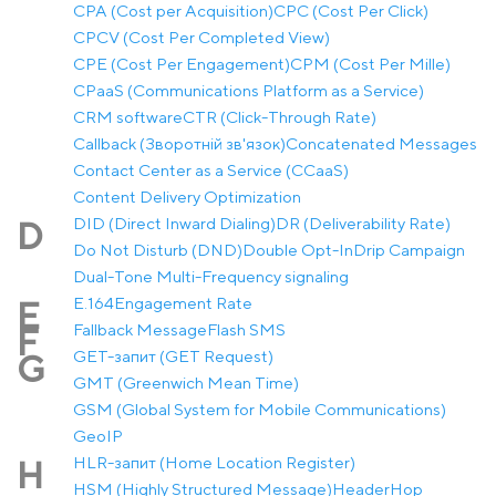
CPA (Cost per Acquisition)
CPC (Cost Per Click)
CPCV (Cost Per Completed View)
CPE (Cost Per Engagement)
CPM (Cost Per Mille)
CPaaS (Communications Platform as a Service)
CRM software
CTR (Click-Through Rate)
Callback (Зворотній зв'язок)
Concatenated Messages
Contact Center as a Service (CCaaS)
Content Delivery Optimization
DID (Direct Inward Dialing)
DR (Deliverability Rate)
D
Do Not Disturb (DND)
Double Opt-In
Drip Campaign
Dual-Tone Multi-Frequency signaling
E.164
Engagement Rate
E
Fallback Message
Flash SMS
F
GET-запит (GET Request)
G
GMT (Greenwich Mean Time)
GSM (Global System for Mobile Communications)
GeoIP
HLR-запит (Home Location Register)
H
HSM (Highly Structured Message)
Header
Hop