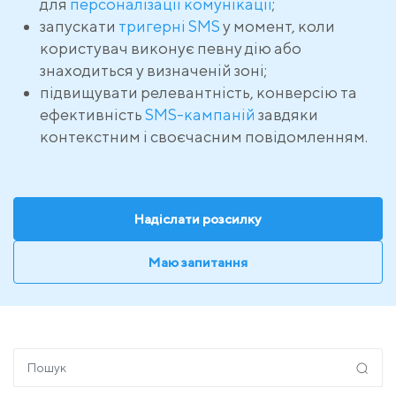
для
персоналізації комунікації
;
запускати
тригерні SMS
у момент, коли
користувач виконує певну дію або
знаходиться у визначеній зоні;
підвищувати релевантність, конверсію та
ефективність
SMS-кампаній
завдяки
контекстним і своєчасним повідомленням.
Надіслати розсилку
Маю запитання