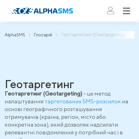
Геотаргетинг (Geotargeting)
AlphaSMS
Глосарій
Геотаргетинг
Геотаргетинг (Geotargeting)
– це метод
налаштування
таргетованих SMS-розсилок
на
основі географічного розташування
отримувачів (країна, регіон, місто або
конкретна зона), який дозволяє надсилати
релевантні повідомлення у потрібний час і в