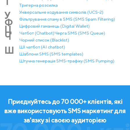
Т
Тригерна розсилка
Універсальне кодування символів (UCS-2)
У
Фільтрування спаму в SMS (SMS Spam Filtering)
Ф
Цифровий гаманець (Digital Wallet)
Ц
Чатбот (Chatbot)
Черга SMS (SMS Queue)
Ч
Чорний список (Blacklist)
ШІ чатбот (AI chatbot)
Ш
Шаблони SMS (SMS templates)
Штучна генерація SMS-трафіку (SMS Pumping)
Приєднуйтесь до 70 000+ клієнтів, які
вже використовують SMS маркетинг для
зв'язку зі своєю аудиторією