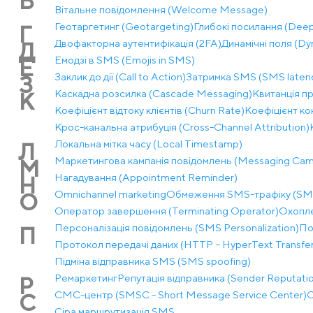
В
Вітальне повідомлення (Welcome Message)
Геотаргетинг (Geotargeting)
Глибокі посилання (Deep
Г
Двофакторна аутентифікація (2FA)
Динамічні поля (Dy
Д
Емодзі в SMS (Emojis in SMS)
Е
Заклик до дії (Call to Action)
Затримка SMS (SMS laten
З
Каскадна розсилка (Cascade Messaging)
Квитанція пр
К
Коефіцієнт відтоку клієнтів (Churn Rate)
Коефіцієнт ко
Крос-канальна атрибуція (Cross-Channel Attribution)
Локальна мітка часу (Local Timestamp)
Л
Маркетингова кампанія повідомлень (Messaging Cam
М
Нагадування (Appointment Reminder)
Н
Оmnichannel marketing
Обмеження SMS-трафіку (SMS 
О
Оператор завершення (Terminating Operator)
Охопле
Персоналізація повідомлень (SMS Personalization)
По
П
Протокол передачі даних (HTTP – HyperText Transfer
Підміна відправника SMS (SMS spoofing)
Ремаркетинг
Репутація відправника (Sender Reputati
Р
СМС-центр (SMSC - Short Message Service Center)
С
С
Сіра маршрутизація SMS