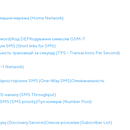
машня мережа (Home Network)
word)
Код DEF
Кодування символів GSM-7
ля SMS (Short links for SMS)
ькість транзакцій за секунду (TPS – Transactions Per Second)
r-1 Network)
дностороннє SMS (One-Way SMS)
Омніканальність
MS-каналу (SMS Throughput)
SMS (SMS priority)
Пул номерів (Number Pool)
ку (Discovery Service)
Список розсилки (Subscriber List)