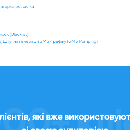
игерна розсилка
сок (Blacklist)
s)
Штучна генерація SMS-трафіку (SMS Pumping)
00+ клі
ієнтів, які вже використовуют