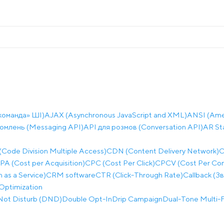
команда» ШІ)
AJAX (Asynchronous JavaScript and XML)
ANSI (Amer
домлень (Messaging API)
API для розмов (Conversation API)
AR St
ode Division Multiple Access)
CDN (Content Delivery Network)
C
PA (Cost per Acquisition)
CPC (Cost Per Click)
CPCV (Cost Per Co
as a Service)
CRM software
CTR (Click-Through Rate)
Callback (З
Optimization
Not Disturb (DND)
Double Opt-In
Drip Campaign
Dual-Tone Multi-F