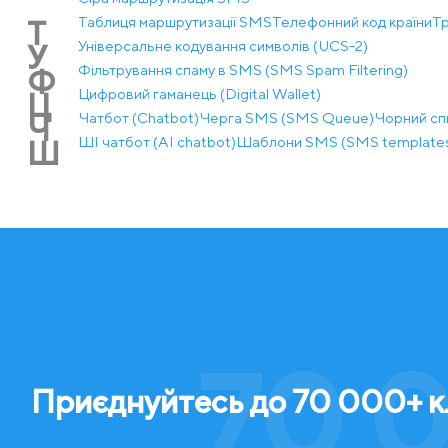
Таблиця маршрутизації SMS
Телефонний код країни
Тр
Т
Універсальне кодування символів (UCS-2)
У
Фільтрування спаму в SMS (SMS Spam Filtering)
Ф
Цифровий гаманець (Digital Wallet)
Ц
Чатбот (Chatbot)
Черга SMS (SMS Queue)
Чорний спи
Ч
ШІ чатбот (AI chatbot)
Шаблони SMS (SMS template
Ш
70 0
Приєднуйтесь до 70 000+ кл