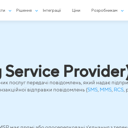
кти
Рішення
Інтеграції
Ціни
Розробникам
)
Service Provider
ник послуг передачі повідомлень, який надає підпри
нзакційної відправки повідомлень (
SMS
,
MMS
,
RCS
,
: MSP має прямі або опосередковані з'єднання з те