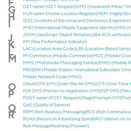
F
GET-запит (GET Request)
GMT (Greenwich Mean Tim
G
HLR-запит (Home Location Register)
HSM (Highly Str
H
IEEE (Institute of Electrical and Electronics Engineers)
I
IMEI (International Mobile Equipment Identity)
IMSI (I
JSON (JavaScript Object Notation)
Jibe RCS verificati
J
KPI (Key Performance Indicator)
K
LAC (Location Area Code)
LBS (Location-Based Servic
L
M-Commerce (Mobile Commerce)
MCC (Mobile Coun
M
MMS (Multimedia Messaging Service)
MNO (Mobile N
MSISDN (Mobile Station International Subscriber Dir
Mobile Network Code (MNC)
OAuth
OTA SMS (Over-the-Air SMS)
OTP (One-Time 
O
P2A SMS (Person-to-Application SMS)
P2P SMS (Pers
P
POST-запит (POST Request)
Plugin
Premium SMS
Pus
QoS (Quality of Service)
Q
RBM (Rich Business Messaging)
RCS (Rich Communicat
R
ROAS (Return on Advertising Spend)
ROI (Return on I
Rich Message
Roaming (Роуминг)