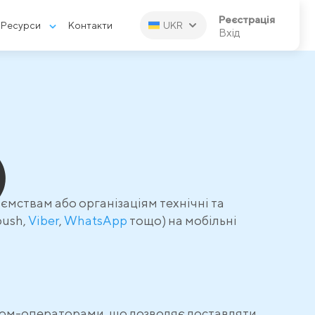
Реєстрація
Ресурси
Контакти
UKR
Вхід
)
ємствам або організаціям технічні та
 push,
Viber
,
WhatsApp
тощо) на мобільні
леком-операторами, що дозволяє доставляти