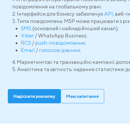
повідомлення на глобальному рівні.
Інтерфейси для бізнесу: забезпечує
API
, веб-
Типи повідомлень: MSP може працювати з рі
SMS
(основний і найнадійніший канал);
Viber
/ WhatsApp Business;
RCS
/
push-повідомлення;
Email
/
голосові дзвінки;
Маркетингові та транзакційні кампанії: допо
Аналітика та звітність: надання статистики: 
Надіслати розсилку
Маю запитання