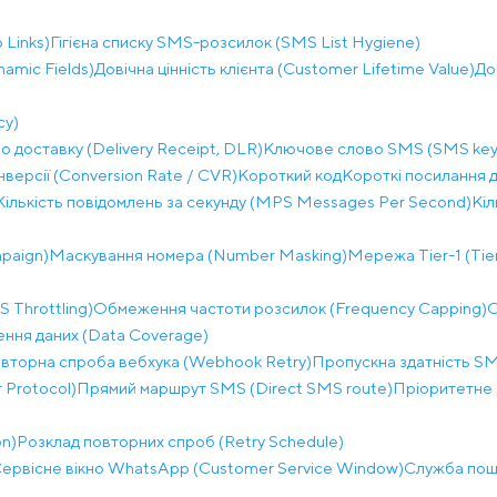
 Links)
Гігієна списку SMS-розсилок (SMS List Hygiene)
namic Fields)
Довічна цінність клієнта (Customer Lifetime Value)
До
cy)
о доставку (Delivery Receipt, DLR)
Ключове слово SMS (SMS key
нверсії (Conversion Rate / CVR)
Короткий код
Короткі посилання д
Кількість повідомлень за секунду (MPS Messages Per Second)
Кіл
paign)
Маскування номера (Number Masking)
Мережа Tier-1 (Tie
Throttling)
Обмеження частоти розсилок (Frequency Capping)
О
ння даних (Data Coverage)
вторна спроба вебхука (Webhook Retry)
Пропускна здатність S
 Protocol)
Прямий маршрут SMS (Direct SMS route)
Пріоритетне 
on)
Розклад повторних спроб (Retry Schedule)
ервісне вікно WhatsApp (Customer Service Window)
Служба пошу