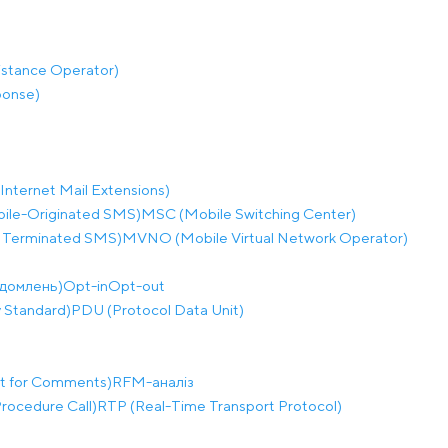
istance Operator)
ponse)
nternet Mail Extensions)
le-Originated SMS)
MSC (Mobile Switching Center)
 Terminated SMS)
MVNO (Mobile Virtual Network Operator)
ідомлень)
Opt-in
Opt-out
 Standard)
PDU (Protocol Data Unit)
t for Comments)
RFM-аналіз
ocedure Call)
RTP (Real-Time Transport Protocol)