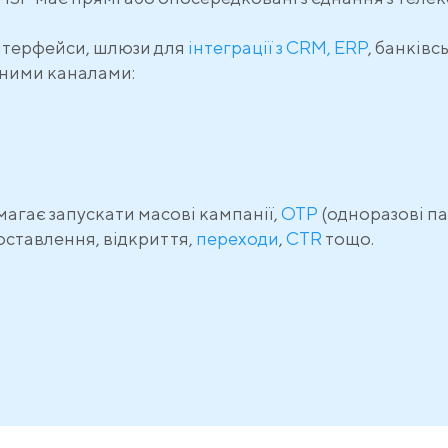
інтерфейси, шлюзи для
інтеграції з CRM, ERP
, банків
зними каналами:
магає запускати масові кампанії,
OTP
(одноразові па
доставлення, відкриття,
переходи
,
CTR
тощо.