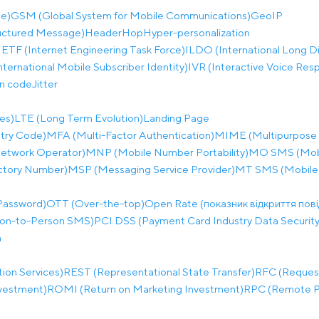
e)
GSM (Global System for Mobile Communications)
GeoIP
uctured Message)
Header
Hop
Hyper-personalization
IETF (Internet Engineering Task Force)
ILDO (International Long D
nternational Mobile Subscriber Identity)
IVR (Interactive Voice Res
on code
Jitter
es)
LTE (Long Term Evolution)
Landing Page
try Code)
MFA (Multi-Factor Authentication)
MIME (Multipurpose I
etwork Operator)
MNP (Mobile Number Portability)
MO SMS (Mobi
ectory Number)
MSP (Messaging Service Provider)
MT SMS (Mobile
Password)
OTT (Over-the-top)
Open Rate (показник відкриття пов
on-to-Person SMS)
PCI DSS (Payment Card Industry Data Security
h
ion Services)
REST (Representational State Transfer)
RFC (Reques
nvestment)
ROMI (Return on Marketing Investment)
RPC (Remote Pr