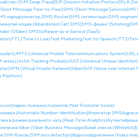
райство (SIM Swap Fraud)
SIP (Session Initiation Protocol)
SLA (Se
Short Message Peer-to-Peer)
SMS (Short Message Service)
SMS B
MS маршрутизатор (SMS Router)
SMS сегментація (SMS segment
окинутий кошик (Abandoned Cart SMS)
SMS-фішинг (Smishing)
SM
nder ID
Silent SMS
Software-as-a-Service (SaaS)
ation)
TTL (Time to Live)
Text Marketing
Text-to-Speech (TTS)
Time
eader)
UMTS (Universal Mobile Telecommunications System)
URL 
мітка (Urchin Tracking Module)
UUID (Universal Unique Identifier)
ster)
VPN (Virtual Private Network)
Viber
VoIP (Voice over Internet 
 Platform)
Score)
Індекс лояльності клієнтів (Net Promoter Score)
омера (Automatic Number Identification)
Агрегатор SMS
Адреса 
тика в режимі реального часу (Real-Time Analytics)
Аутентифікація
омлення Viber (Viber Business Message)
Білий список (Whitelist)
Б
я SIM-боксів (SIM-box detection)
Відеоповідомлення (Video mes