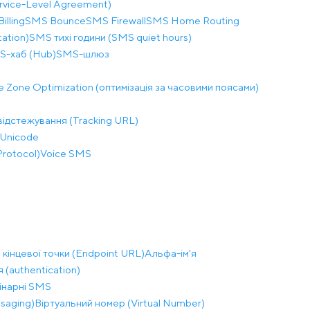
rvice-Level Agreement)
illing
SMS Bounce
SMS Firewall
SMS Home Routing
ation)
SMS тихі години (SMS quiet hours)
S-хаб (Hub)
SMS-шлюз
 Zone Optimization (оптимізація за часовими поясами)
відстежування (Tracking URL)
Unicode
Protocol)
Voice SMS
кінцевої точки (Endpoint URL)
Альфа-ім'я
 (authentication)
інарні SMS
saging)
Віртуальний номер (Virtual Number)