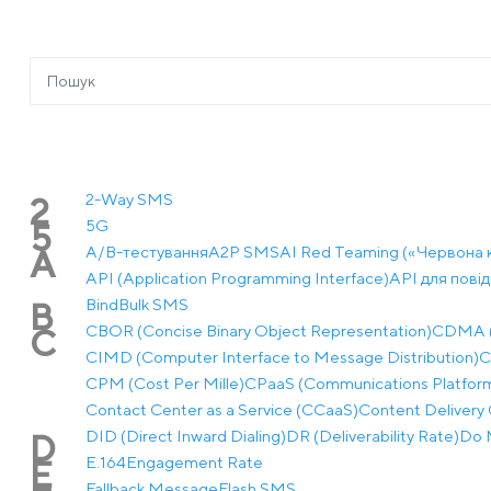
2-Way SMS
2
5G
5
A/B-тестування
A2P SMS
AI Red Teaming («Червона 
A
API (Application Programming Interface)
API для пові
Bind
Bulk SMS
B
CBOR (Concise Binary Object Representation)
CDMA (C
C
CIMD (Computer Interface to Message Distribution)
C
CPM (Cost Per Mille)
CPaaS (Communications Platform 
Contact Center as a Service (CCaaS)
Content Delivery 
DID (Direct Inward Dialing)
DR (Deliverability Rate)
Do 
D
E.164
Engagement Rate
E
Fallback Message
Flash SMS