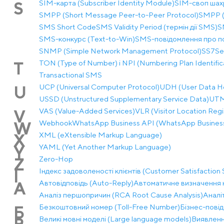
SIM-карта (Subscriber Identity Module)
SIM-своп шах
S
SMPP (Short Message Peer-to-Peer Protocol)
SMPP (
SMS Short Code
SMS Validity Period (термін дії SMS)
S
SMS-конкурс (Text-to-Win)
SMS-повідомлення про п
SNMP (Simple Network Management Protocol)
SS7
Se
TON (Type of Number) і NPI (Numbering Plan Identific
T
Transactional SMS
UCP (Universal Computer Protocol)
UDH (User Data H
U
USSD (Unstructured Supplementary Service Data)
UTM-
VAS (Value-Added Services)
VLR (Visitor Location Regi
V
Webhook
WhatsApp Business API (WhatsApp Business
W
XML (eXtensible Markup Language)
X
YAML (Yet Another Markup Language)
Y
Zero-Hop
Z
Індекс задоволеності клієнтів (Customer Satisfaction 
І
Автовідповідь (Auto-Reply)
Автоматичне визначення н
А
Аналіз першопричин (RCA Root Cause Analysis)
Аналі
Безкоштовний номер (Toll-Free Number)
Бізнес-повід
Б
Великі мовні моделі (Large language models)
Виявленн