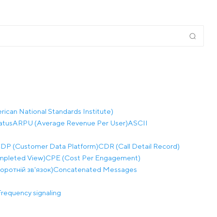
ican National Standards Institute)
atus
ARPU (Average Revenue Per User)
ASCII
DP (Customer Data Platform)
CDR (Call Detail Record)
mpleted View)
CPE (Cost Per Engagement)
воротній зв'язок)
Concatenated Messages
requency signaling