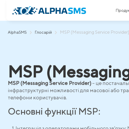
Проду
MSP (Messaging Service Provider
AlphaSMS
Глосарій
MSP (Messaging 
MSP (Messaging Service Provider)
– це постачаль
інфраструктурні можливості для масової або тра
телефони користувачів.
Основні функції MSP:
Інтеграція з операторами мобільного зв'язку