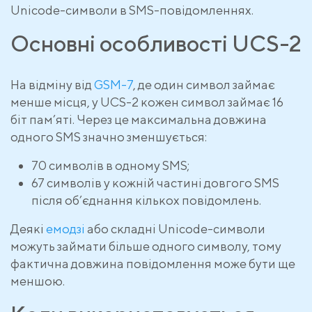
Unicode-символи в SMS-повідомленнях.
Основні особливості UCS-2
На відміну від
GSM-7
, де один символ займає
менше місця, у UCS-2 кожен символ займає 16
біт пам’яті. Через це максимальна довжина
одного SMS значно зменшується:
70 символів в одному SMS;
67 символів у кожній частині довгого SMS
після об’єднання кількох повідомлень.
Деякі
емодзі
або складні Unicode-символи
можуть займати більше одного символу, тому
фактична довжина повідомлення може бути ще
меншою.