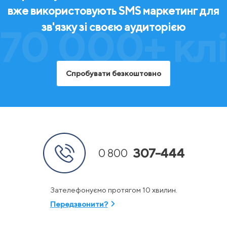
вже використовують SMS маркетинг для
зв'язку зі своєю аудиторією
70 000+ клі
Спробувати безкоштовно
307-444
0 800
Зателефонуємо протягом 10 хвилин.
Передзвонити?