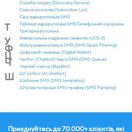
Служба пошуку (Discovery Service)
Список розсилки (Subscriber List)
Сіра маршрутизація SMS
Таблиця маршрутизації SMS
Телефонний код країни
Т
Тригерна розсилка
Універсальне кодування символів (UCS-2)
У
Фільтрування спаму в SMS (SMS Spam Filtering)
Ф
Цифровий гаманець (Digital Wallet)
Ц
Чатбот (Chatbot)
Черга SMS (SMS Queue)
Ч
Чорний список (Blacklist)
ШІ чатбот (AI chatbot)
Ш
Шаблони SMS (SMS templates)
Штучна генерація SMS-трафіку (SMS Pumping)
Приєднуйтесь до 70 000+ клієнтів, які