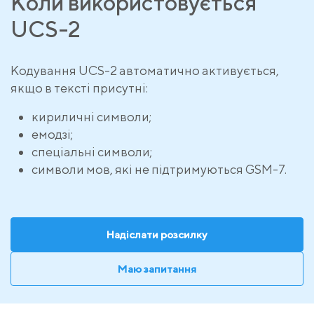
Коли використовується
UCS-2
Кодування UCS-2 автоматично активується,
якщо в тексті присутні:
кириличні символи;
емодзі;
спеціальні символи;
символи мов, які не підтримуються GSM-7.
Надіслати розсилку
Маю запитання