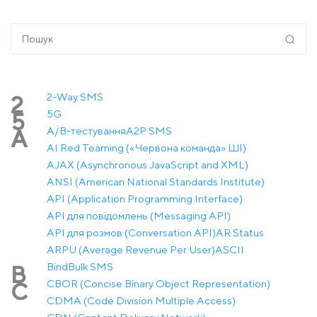
2-Way SMS
2
5G
5
A/B-тестування
A2P SMS
A
AI Red Teaming («Червона команда» ШІ)
AJAX (Asynchronous JavaScript and XML)
ANSI (American National Standards Institute)
API (Application Programming Interface)
API для повідомлень (Messaging API)
API для розмов (Conversation API)
AR Status
ARPU (Average Revenue Per User)
ASCII
Bind
Bulk SMS
B
CBOR (Concise Binary Object Representation)
C
CDMA (Code Division Multiple Access)