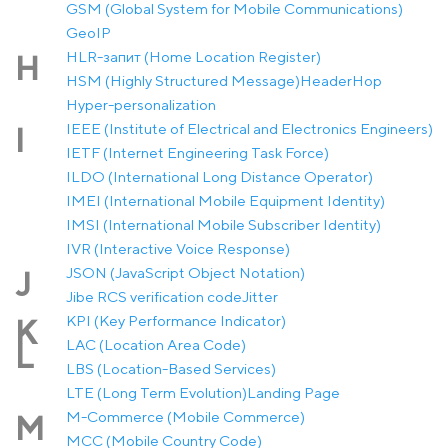
GSM (Global System for Mobile Communications)
GeoIP
HLR-запит (Home Location Register)
H
HSM (Highly Structured Message)
Header
Hop
Hyper-personalization
IEEE (Institute of Electrical and Electronics Engineers)
I
IETF (Internet Engineering Task Force)
ILDO (International Long Distance Operator)
IMEI (International Mobile Equipment Identity)
IMSI (International Mobile Subscriber Identity)
IVR (Interactive Voice Response)
JSON (JavaScript Object Notation)
J
Jibe RCS verification code
Jitter
KPI (Key Performance Indicator)
K
LAC (Location Area Code)
L
LBS (Location-Based Services)
LTE (Long Term Evolution)
Landing Page
M-Commerce (Mobile Commerce)
M
MCC (Mobile Country Code)