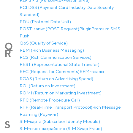
P2P SMS (Person-to-Person SMS)
PCI DSS (Payment Card Industry Data Security
Standard)
PDU (Protocol Data Unit)
POST-запит (POST Request)
Plugin
Premium SMS
Push
QoS (Quality of Service)
Q
RBM (Rich Business Messaging)
R
RCS (Rich Communication Services)
REST (Representational State Transfer)
RFC (Request for Comments)
RFM-аналіз
ROAS (Return on Advertising Spend)
ROI (Return on Investment)
ROMI (Return on Marketing Investment)
RPC (Remote Procedure Call)
RTP (Real-Time Transport Protocol)
Rich Message
Roaming (Роуминг)
SIM-карта (Subscriber Identity Module)
S
SIM-своп шахрайство (SIM Swap Fraud)