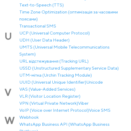
Text-to-Speech (TTS)
Time Zone Optimization (оптимізація за часовими
поясами)
Transactional SMS
UCP (Universal Computer Protocol)
U
UDH (User Data Header)
UMTS (Universal Mobile Telecommunications
System)
URL відстежування (Tracking URL)
USSD (Unstructured Supplementary Service Data)
UTM-мітка (Urchin Tracking Module)
UUID (Universal Unique Identifier)
Unicode
VAS (Value-Added Services)
V
VLR (Visitor Location Register)
VPN (Virtual Private Network)
Viber
VoIP (Voice over Internet Protocol)
Voice SMS
Webhook
W
WhatsApp Business API (WhatsApp Business