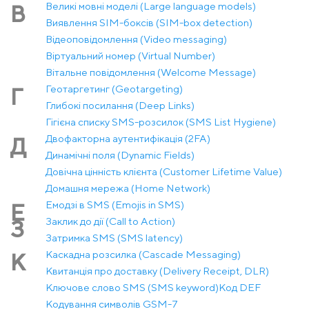
Великі мовні моделі (Large language models)
В
Виявлення SIM-боксів (SIM-box detection)
Відеоповідомлення (Video messaging)
Віртуальний номер (Virtual Number)
Вітальне повідомлення (Welcome Message)
Геотаргетинг (Geotargeting)
Г
Глибокі посилання (Deep Links)
Гігієна списку SMS-розсилок (SMS List Hygiene)
Двофакторна аутентифікація (2FA)
Д
Динамічні поля (Dynamic Fields)
Довічна цінність клієнта (Customer Lifetime Value)
Домашня мережа (Home Network)
Емодзі в SMS (Emojis in SMS)
Е
Заклик до дії (Call to Action)
З
Затримка SMS (SMS latency)
Каскадна розсилка (Cascade Messaging)
К
Квитанція про доставку (Delivery Receipt, DLR)
Ключове слово SMS (SMS keyword)
Код DEF
Кодування символів GSM-7