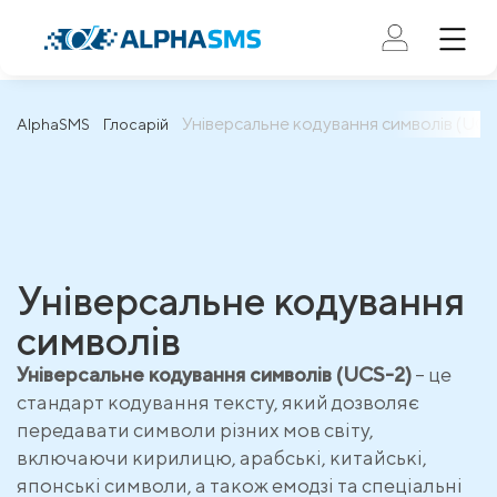
Універсальне кодування символів (UCS
AlphaSMS
Глосарій
Універсальне кодування
символів
Універсальне кодування символів (UCS-2)
– це
стандарт кодування тексту, який дозволяє
передавати символи різних мов світу,
включаючи кирилицю, арабські, китайські,
японські символи, а також емодзі та спеціальні