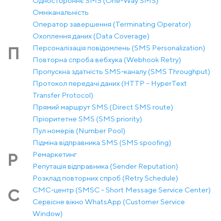
Одностороннє SMS (One-Way SMS)
Омніканальність
Оператор завершення (Terminating Operator)
Охоплення даних (Data Coverage)
Персоналізація повідомлень (SMS Personalization)
П
Повторна спроба вебхука (Webhook Retry)
Пропускна здатність SMS-каналу (SMS Throughput)
Протокол передачі даних (HTTP – HyperText
Transfer Protocol)
Прямий маршрут SMS (Direct SMS route)
Пріоритетне SMS (SMS priority)
Пул номерів (Number Pool)
Підміна відправника SMS (SMS spoofing)
Ремаркетинг
Р
Репутація відправника (Sender Reputation)
Розклад повторних спроб (Retry Schedule)
СМС-центр (SMSC - Short Message Service Center)
С
Сервісне вікно WhatsApp (Customer Service
Window)