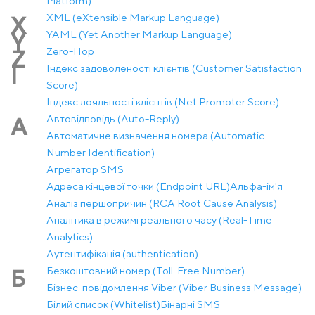
Platform)
XML (eXtensible Markup Language)
X
YAML (Yet Another Markup Language)
Y
Zero-Hop
Z
Індекс задоволеності клієнтів (Customer Satisfaction
І
Score)
Індекс лояльності клієнтів (Net Promoter Score)
Автовідповідь (Auto-Reply)
А
Автоматичне визначення номера (Automatic
Number Identification)
Агрегатор SMS
Адреса кінцевої точки (Endpoint URL)
Альфа-ім'я
Аналіз першопричин (RCA Root Cause Analysis)
Аналітика в режимі реального часу (Real-Time
Analytics)
Аутентифікація (authentication)
Безкоштовний номер (Toll-Free Number)
Б
Бізнес-повідомлення Viber (Viber Business Message)
Білий список (Whitelist)
Бінарні SMS