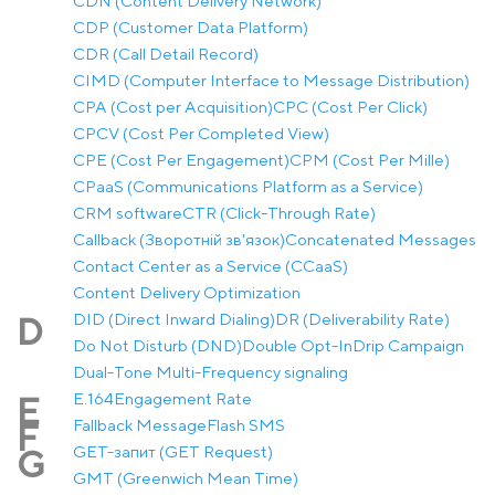
CDN (Content Delivery Network)
CDP (Customer Data Platform)
CDR (Call Detail Record)
CIMD (Computer Interface to Message Distribution)
CPA (Cost per Acquisition)
CPC (Cost Per Click)
CPCV (Cost Per Completed View)
CPE (Cost Per Engagement)
CPM (Cost Per Mille)
CPaaS (Communications Platform as a Service)
CRM software
CTR (Click-Through Rate)
Callback (Зворотній зв'язок)
Concatenated Messages
Contact Center as a Service (CCaaS)
Content Delivery Optimization
DID (Direct Inward Dialing)
DR (Deliverability Rate)
D
Do Not Disturb (DND)
Double Opt-In
Drip Campaign
Dual-Tone Multi-Frequency signaling
E.164
Engagement Rate
E
Fallback Message
Flash SMS
F
GET-запит (GET Request)
G
GMT (Greenwich Mean Time)