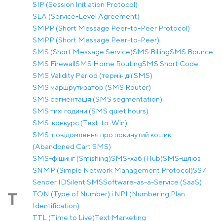
SIP (Session Initiation Protocol)
SLA (Service-Level Agreement)
SMPP (Short Message Peer-to-Peer Protocol)
SMPP (Short Message Peer-to-Peer)
SMS (Short Message Service)
SMS Billing
SMS Bounce
SMS Firewall
SMS Home Routing
SMS Short Code
SMS Validity Period (термін дії SMS)
SMS маршрутизатор (SMS Router)
SMS сегментація (SMS segmentation)
SMS тихі години (SMS quiet hours)
SMS-конкурс (Text-to-Win)
SMS-повідомлення про покинутий кошик
(Abandoned Cart SMS)
SMS-фішинг (Smishing)
SMS-хаб (Hub)
SMS-шлюз
SNMP (Simple Network Management Protocol)
SS7
Sender ID
Silent SMS
Software-as-a-Service (SaaS)
TON (Type of Number) і NPI (Numbering Plan
T
Identification)
TTL (Time to Live)
Text Marketing