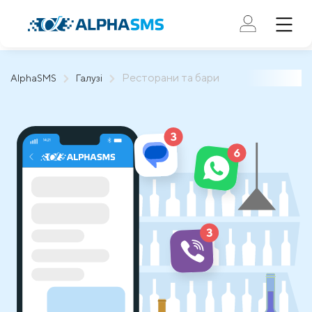
Ресторани та бари
AlphaSMS
Галузі