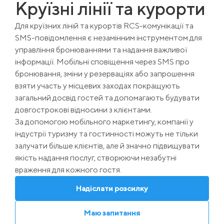
Круїзні лінії та курорти
Для круїзних ліній та курортів RCS-комунікації та
SMS-повідомлення є незамінним інструментом для
управління бронюваннями та надання важливої
інформації. Мобільні сповіщення через SMS про
бронювання, зміни у резерваціях або запрошення
взяти участь у місцевих заходах покращують
загальний досвід гостей та допомагають будувати
довгострокові відносини з клієнтами.
За допомогою мобільного маркетингу, компанії у
індустрії туризму та гостинності можуть не тільки
залучати більше клієнтів, але й значно підвищувати
якість надання послуг, створюючи незабутні
враження для кожного гостя.
Надіслати розсилку
Маю запитання