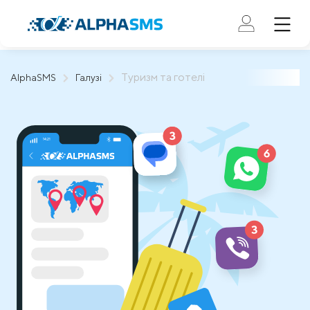
Туризм та готелі
AlphaSMS
Галузі