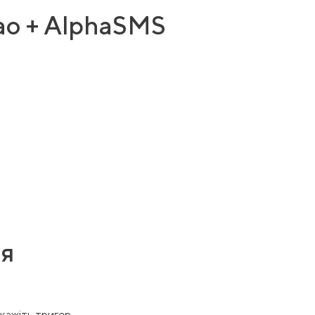
mao + AlphaSMS
ня
вкажіть тригер