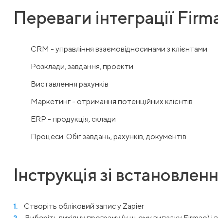
Переваги інтеграції Fir
CRM - управління взаємовідносинами з клієнтами
Розклади, завдання, проекти
Виставлення рахунків
Маркетинг - отримання потенційних клієнтів
ERP - продукція, склади
Процеси. Обіг завдань, рахунків, документів
Інструкція зі встановлен
Створіть обліковий запис у Zapier
Виберіть вихідну програму (у цьому випадку Firmao) і 