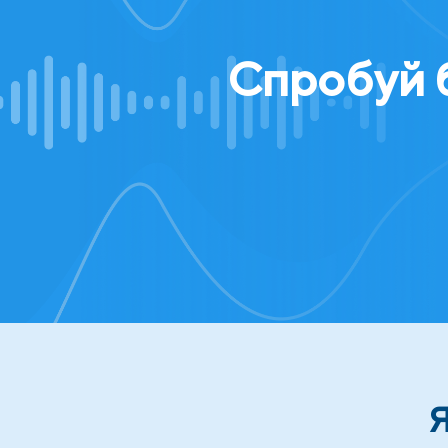
Спробуй б
Я