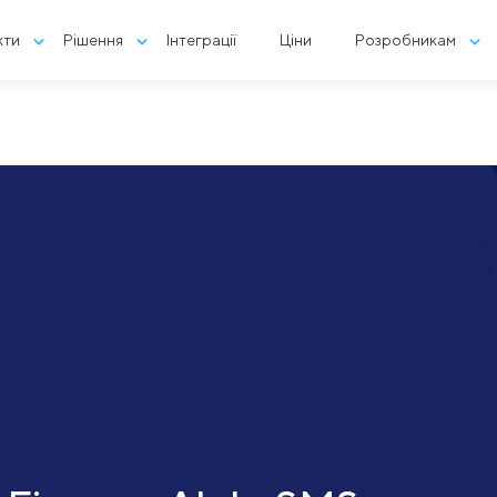
кти
Рішення
Інтеграції
Ціни
Розробникам