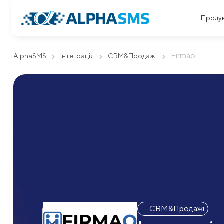
Проду
Firmao
AlphaSMS
Інтеграція
CRM&Продажі
CRM&Продажі