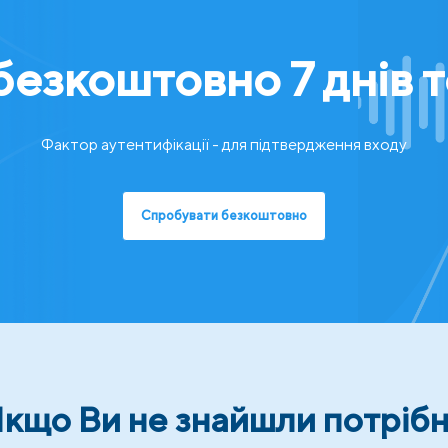
езкоштовно 7 днів 
Фактор аутентифікації - для підтвердження входу
Спробувати безкоштовно
кщо Ви не знайшли потріб