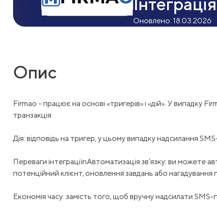
Інтеграці
Оновлено:
18.03.2026
Опис
Firmao - працює на основі «тригерів» і «дій». У випадку F
транзакція.
Дія: відповідь на тригер, у цьому випадку надсилання S
Переваги інтеграціїnАвтоматизація зв’язку: ви можете ав
потенційний клієнт, оновлення завдань або нагадування п
Економія часу: замість того, щоб вручну надсилати SMS-п