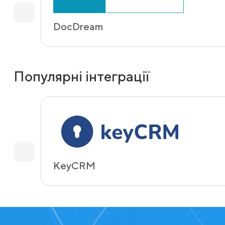
DocDream
Популярні інтеграції
KeyCRM