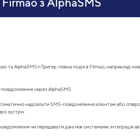
я Firmao з AlphaSMS
irmao та AlphaSMS:nТригер: певна подія в Firmao, наприклад но
MS-повідомлення через AlphaSMS.
томатично надсилати SMS-повідомлення клієнтам або співробітн
ро зустріч.
овідомлення чи передавати дані між системами, інтеграція а