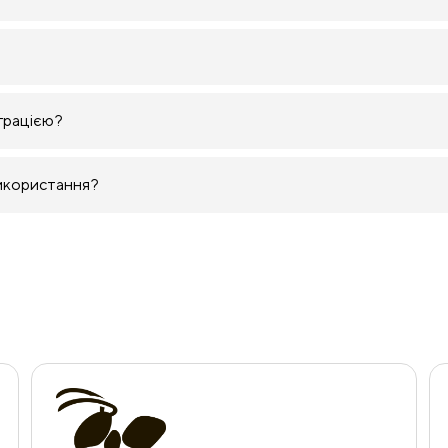
грацією?
використання?