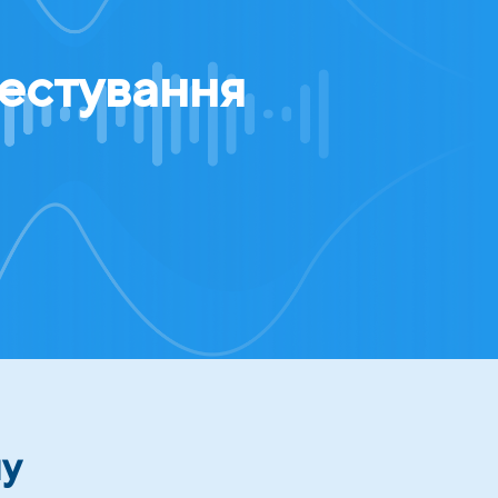
тестування
ну