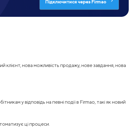
Підключитися через Firmao
вий клієнт, нова можливість продажу, нове завдання, нова
икам у відповідь на певні події в Firmao, такі як новий
втоматизує ці процеси.