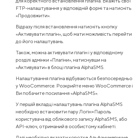
для коректного встановлення плагіна. Вкажіть свої
FTP-налаштування у відповідній формі та натисніть
«Продовжити».
Відразу після встановлення натисніть кнопку
«Активувати плагін», щоб мати можливість перейти
до його налаштувань.
Також, можна активувати плагін і у відповідному
розділі адмінки «Плагіни», натиснувши на
«Активувати» в блоці плагіна AlphaSMS.
Налаштування плагіна відбуваються безпосередньо
у WooCommerce. Розкрийте меню WooCommerce і
Ви побачите посилання «AlphaSMS».
У першій вкладці налаштувань плагіна AlphaSMS
необхідно встановити пару Логін+Пароль
користувача від облікового запису AlphaSMS, або
API-ключ, отриманий в особистому кабінеті.
Далі необхідно вказати коротке Альфанумеричне