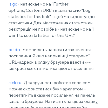
is.gd
- натискаємо на "Further
options/Custom URL" і відзначаємо "Log
statistics for this link" - щоб мати доступ до
статистики. Для відстеження статистики
реєстрація не потрібна - натискаємо на "I
want to see statistics for this URL".
bit.do
- можливість написати закінчення
посилання. Якщо наприкінці створеної
URL-адреси в рядку браузера ввести «-»,
відкриється статистика цього посилання.
clck.ru
- Для зручності роботи з сервісом
можна скористатися букмарклетом –
перетягніть вказане посилання на панель
вашого браузера. Натисніть на цю закладку,
коли потрібно скоротити адресу сайту.