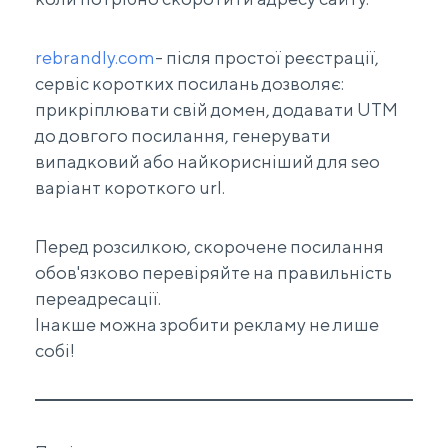
rebrandly.com
- після простої реєстрації,
сервіс коротких посилань дозволяє:
прикріплювати свій домен, додавати UTM
до довгого посилання, генерувати
випадковий або найкорисніший для seo
варіант короткого url.
Перед розсилкою, скорочене посилання
обов'язково перевіряйте на правильність
переадресації.
Інакше можна зробити рекламу не лише
собі!