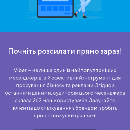
Почніть розсилати прямо зараз!
Viber — не лише один із найпопулярніших
месенджерів, а й ефективний інструмент для
просування бізнесу та реклами. Згідно з
останніми даними, аудиторія цього месенджера
склала 262 млн. користувачів. Залучайте
клієнтів до спілкування з брендом, зробіть
процес покупки цікавим!