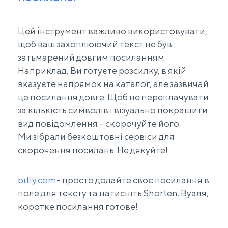
Цей інструмент важливо використовувати,
щоб ваш захоплюючий текст не був
затьмарений довгим посиланням.
Наприклад, Ви готуєте розсилку, в якій
вказуєте напрямок на каталог, але зазвичай
це посилання довге. Щоб не переплачувати
за кількість символів і візуально покращити
вид повідомлення – скорочуйте його.
Ми зібрали безкоштовні сервіси для
скорочення посилань. Не дякуйте!
bitly.com
- просто додайте своє посилання в
поле для тексту та натисніть Shorten. Вуаля,
коротке посилання готове!