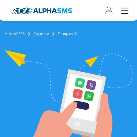
AlphaSMS
Тарифи
Маврикій