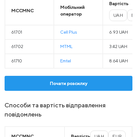
Вартість
Мобільний
MCCMNC
оператор
UAH
E
61701
Cell Plus
6.93 UAH
61702
MTML
3.42 UAH
61710
Emtel
8.64 UAH
Почати розсилку
Способи та вартість відправлення
повідомлень
MCCMNC
Вартість
UAH
EUR