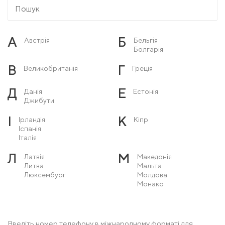
А
Б
Австрія
Бельгія
Болгарія
В
Г
Великобританія
Греція
Д
Е
Данія
Естонія
Джибути
І
К
Ірландія
Кіпр
Іспанія
Італія
Л
М
Латвія
Македонія
Литва
Мальта
Люксембург
Молдова
Монако
Н
О
Нідерланди
Острів Мен
Німеччина
Норвегія
Введіть номер телефону в міжнародному форматі для