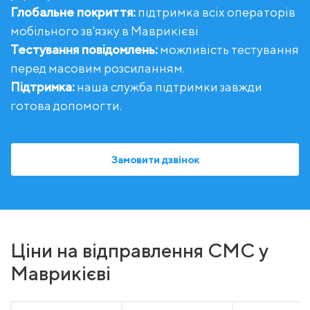
Глобальне покриття:
підтримка всіх операторів
мобільного зв'язку в Маврикієві
Тестування повідомлень:
можливість тестування
перед масовим розсиланням.
Підтримка:
наша служба підтримки завжди
готова допомогти.
Замовити дзвінок
Ціни на відправлення СМС у
Маврикієві