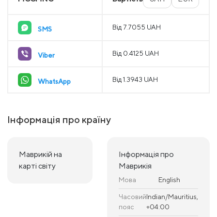
Від 7.7055 UAH
SMS
Від 0.4125 UAH
Viber
Від 1.3943 UAH
WhatsApp
Інформація про країну
Маврикій на
Інформація про
карті світу
Маврикія
Мова
English
Часовий
Indian/Mauritius,
пояс
+04:00