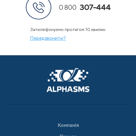
307-444
0 800
Зателефонуємо протягом 10 хвилин.
Передзвонити?
Компанія