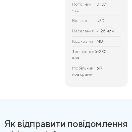
Поточний
01:37
час
Валюта
USD
Населення
~1.26 млн.
Код країни
MU
Телефонний
+230
код
Мобільний
617
код країни
Як відправити повідомлення