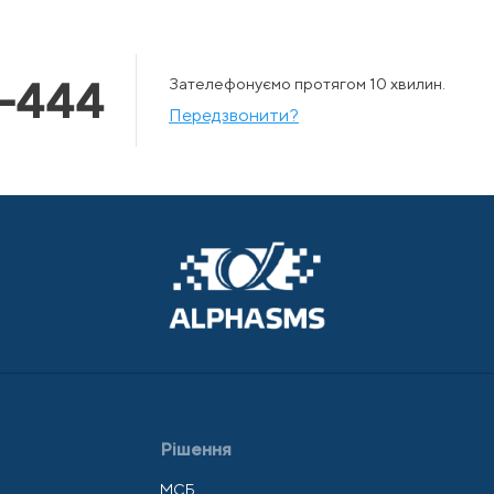
-444
Зателефонуємо протягом 10 хвилин.
Передзвонити?
Рішення
МСБ