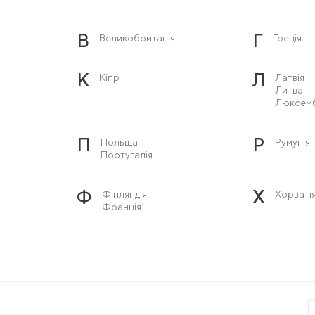
В
Г
Великобританія
Греція
К
Л
Кіпр
Латвія
Литва
Люксем
П
Р
Польща
Румунія
Португалія
Ф
Х
Фінляндія
Хорваті
Франція