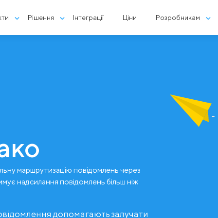
кти
Рішення
Інтеграції
Ціни
Розробникам
ако
льну маршрутизацію повідомлень через
имує надсилання повідомлень більш ніж
повідомлення допомагають залучати