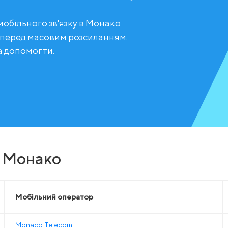
мобільного зв'язку в Монако
 перед масовим розсиланням.
а допомогти.
у Монако
Мобільний оператор
Monaco Telecom