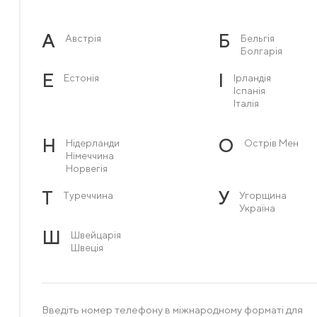
А
Б
Австрія
Бельгія
Болгарія
Е
І
Естонія
Ірландія
Іспанія
Італія
Н
О
Нідерланди
Острів Мен
Німеччина
Норвегія
Т
У
Туреччина
Угорщина
Україна
Ш
Швейцарія
Швеція
Введіть номер телефону в міжнародному форматі для