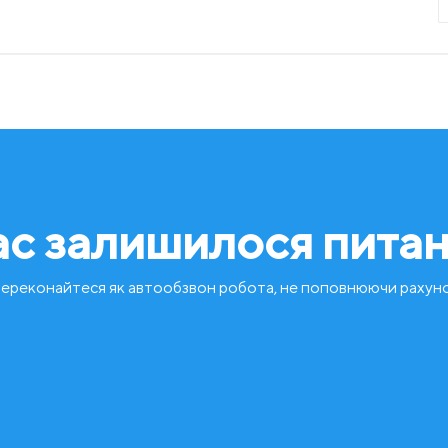
ас залишилося пита
ереконайтеся як автообзвон робота, не поповнюючи рахун