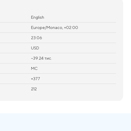
English
Europe/Monaco, +02:00
23:06
USD
~39.24 тис.
MC
+377
212