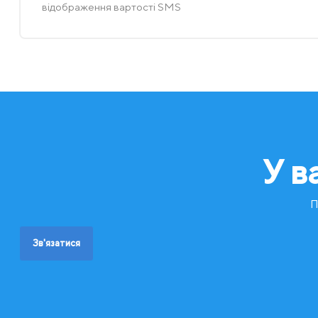
відображення вартості SMS
У в
П
Зв'язатися