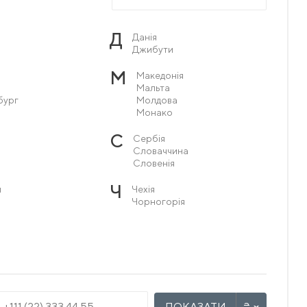
Д
Данія
Джибути
М
Македонія
Мальта
бург
Молдова
Монако
С
Сербія
Словаччина
Словенія
Ч
я
Чехія
Чорногорія
ПОКАЗАТИ