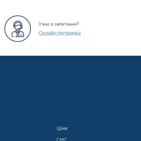
У вас є запитання?
Онлайн підтримка
Ціни
СМС