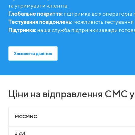
та утримувати клієнтів.
Глобальне покриття:
підтримка всіх операторів 
Тестування повідомлень:
можливість тестування
Підтримка:
наша служба підтримки завжди готов
Замовити дзвінок
Ціни на відправлення СМС 
MCCMNC
21201