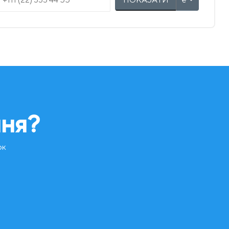
ння?
ок