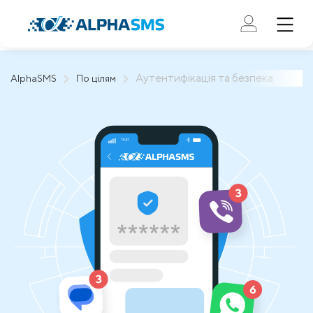
Аутентифікація та безпека
AlphaSMS
По цілям