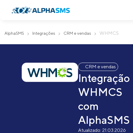
WHMCS
AlphaSMS
Integrações
CRM e vendas
CRM e vendas
Integração
WHMCS
com
AlphaSMS
Atualizado:
21.03.2026