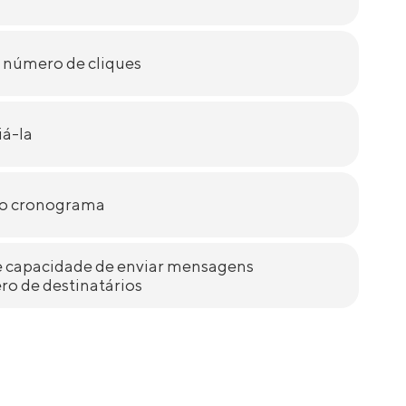
o número de cliques
iá-la
m o cronograma
e capacidade de enviar mensagens
o de destinatários