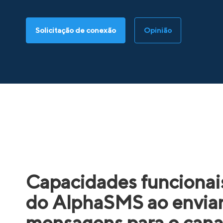
Solicitação de conexão
Opinião
Capacidades funcionai
do AlphaSMS ao envia
mensagens para o cana