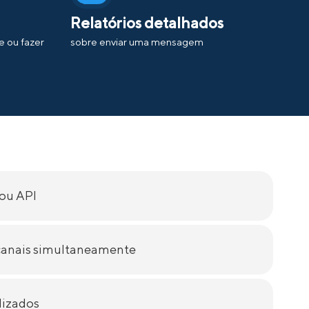
Relatórios detalhados
e ou fazer
sobre enviar uma mensagem
ou API
 canais simultaneamente
lizados