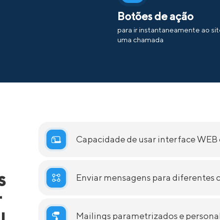
Botões de ação
para ir instantaneamente ao sit
uma chamada
Capacidade de usar interface WEB 
s
Enviar mensagens para diferentes
r
l
Mailings parametrizados e persona