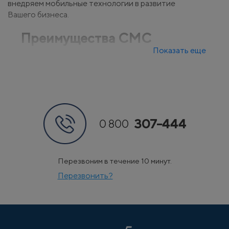
внедряем мобильные технологии в развитие
Вашего бизнеса.
Преимущества СМС
Показать еще
рассылки
Наша компания ориентируется на потребности
клиентов и это является залогом плодотворного
сотрудничества. Мы предлагаем:
307-444
0 800
Максимально эффективная массовая рассылка
SMS.
SMS рассылка с высокой скоростью, получение
Перезвоним в течение 10 минут.
детального отчета, доставка в течение суток.
Перезвонить?
Создается динамическое имя отправителя
Возможность отправки SMS-информирований,
SMS-уведомлений и международных сообщений.
SMS программа отправки платных входящих