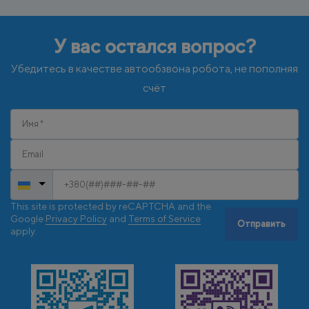
У вас остался вопрос?
Убедитесь в качестве автообзвона робота, не пополняя
счёт
This site is protected by reCAPTCHA and the
Google
Privacy Policy
and
Terms of Service
Отправить
apply.