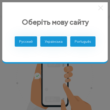
Оберіть мову сайту
AlphaSMS
Услуги
Whatsapp рассылка
Русский
Українська
Português