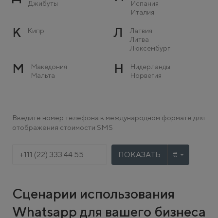
Джибуты
Испания
Италия
К
Л
Кипр
Латвия
Литва
Люксембург
М
Н
Македония
Нидерланды
Мальта
Норвегия
Молдова
Монако
О
П
Остров Мэн
Польша
Введите номер телефона в международном формате для
Португалия
отображения стоимости SMS
Р
С
Румыния
Сербия
Словакия
ПОКАЗАТЬ
Словения
Т
У
Турция
Украина
Сценарии использования
Ф
Х
Финляндия
Хорватия
Франция
Whatsapp для вашего бизнеса