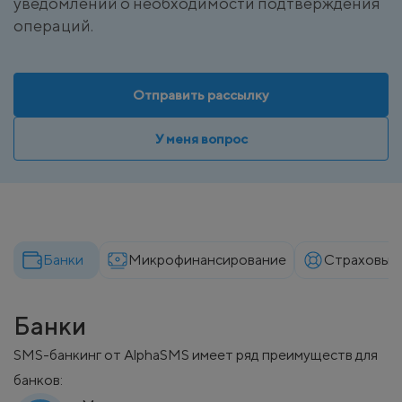
уведомлений о необходимости подтверждения
операций.
Отправить рассылку
У меня вопрос
Банки
Микрофинансирование
Страховые
Банки
SMS-банкинг от AlphaSMS имеет ряд преимуществ для
банков: