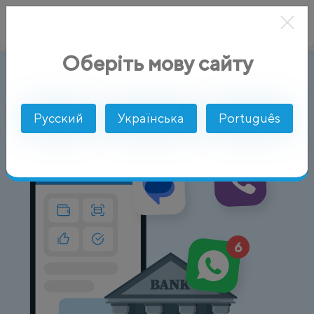
Оберіть мову сайту
Финансы
AlphaSMS
Отрасли
Русский
Українська
Português