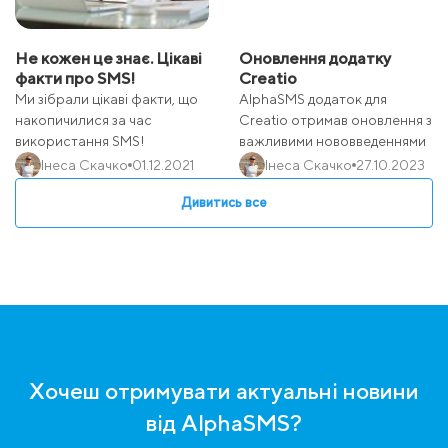
Не кожен це знає. Цікаві
Оновлення додатку
факти про SMS!
Creatio
Ми зібрали цікаві факти, що
AlphaSMS додаток для
накопичилися за час
Creatio отримав оновлення з
використання SMS!
важливими нововведеннями
Інеса Скачко
01.12.2021
Інеса Скачко
27.10.2023
Дивитись все
Хочеш отримувати актуальні новини
від AlphaSMS?