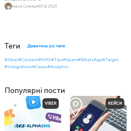
Інеса Скачко
01.12.2021
Теги
Дивитись усі теги
#Viber
#Content
#SMS
#Tips
#Spam
#WhatsApp
#Target
#Integrations
#Cases
#Analytics
Популярні пости
VIBER
КЕЙСИ