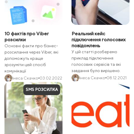
10 фактів про Viber
Реальний кейс
розсилки
підключення голосових
повідомлень
Основні факти про бізнес-
У цій статті розберемо
розсилання через Viber, які
приклад підключення
допоможуть краще
голосових сервісів та які
зрозуміти цей спосіб
завдання було вирішено.
комунікації
Інеса Скачко
08.12.2021
Інеса Скачко
03.02.2022
SMS РОЗСИЛКА