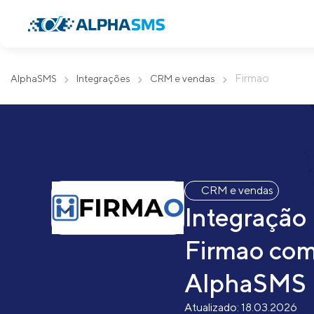
Firmao
AlphaSMS
Integrações
CRM e vendas
CRM e vendas
Integração
Firmao co
AlphaSMS
Atualizado:
18.03.2026