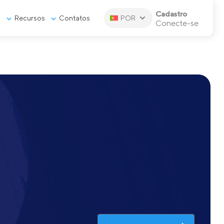
Cadastro
s
Recursos
Contatos
POR
Conecte-se