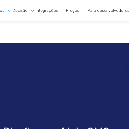
os
Decisão
Integrações
Preços
Para desenvolvedore