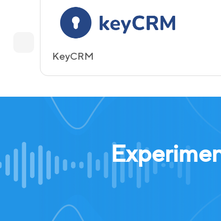
KeyCRM
Experiment