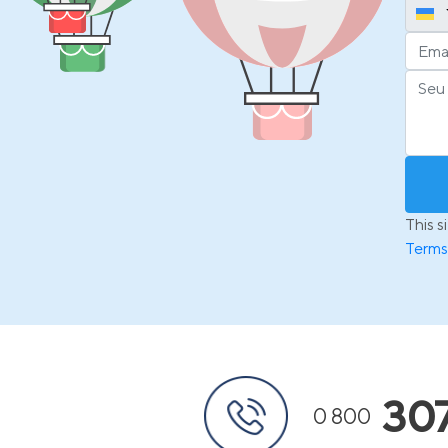
This 
Terms
30
0 800