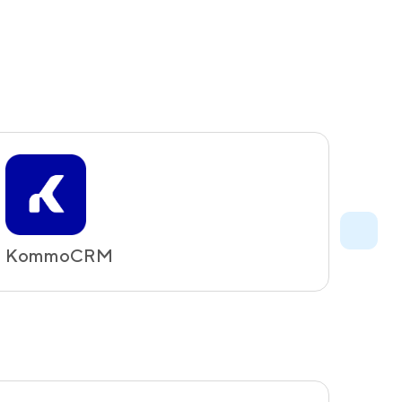
KommoCRM
Evos