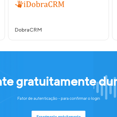
DobraCRM
e gratuitamente dur
Fator de autenticação - para confirmar o login
Experimente gratuitamente