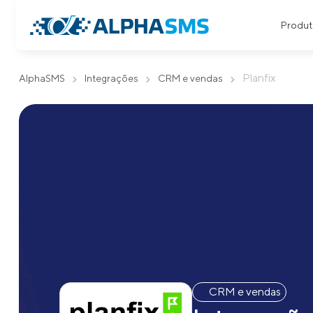
Produt
Planfix
AlphaSMS
Integrações
CRM e vendas
CRM e vendas