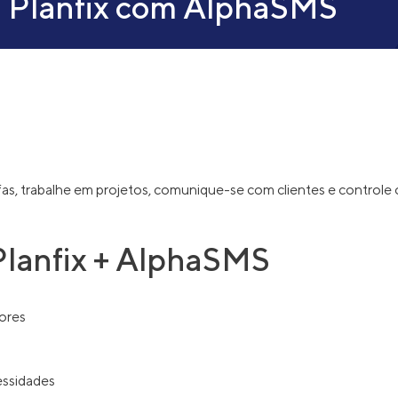
o Planfix com AlphaSMS
refas, trabalhe em projetos, comunique-se com clientes e controle
 Planfix + AlphaSMS
ores
essidades