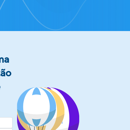
ma
tão
e