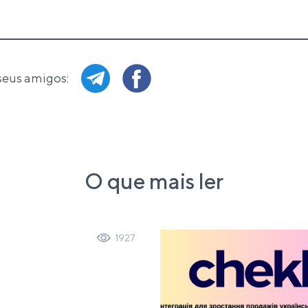
seus amigos:
O que mais ler
1927