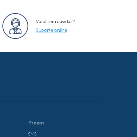
Você tem dúvidas?
Suporte online
Preços
SMS