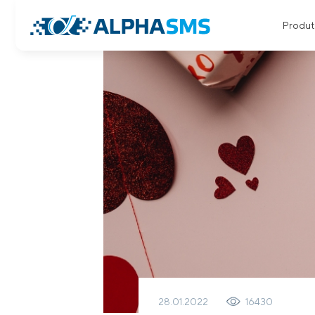
Produt
28.01.2022
16430