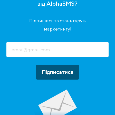
від AlphaSMS?
Підпишись та стань гуру в
маркетингу!
Підписатися