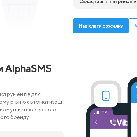
Складнощі з підтримання
Надіслати розсилку
и AlphaSMS
нструментів для
ому рівню автоматизації
 комунікацію з вашою
ого бренду.