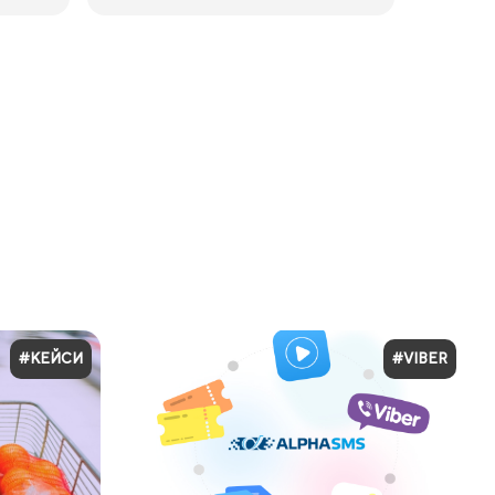
#КЕЙСИ
#VIBER