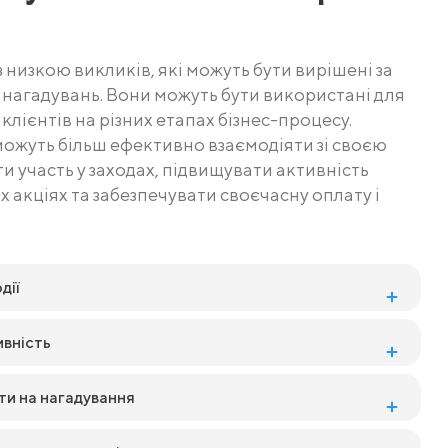
з низкою викликів, які можуть бути вирішені за
агадувань. Вони можуть бути використані для
клієнтів на різних етапах бізнес-процесу.
можуть більш ефективно взаємодіяти зі своєю
 участь у заходах, підвищувати активність
х акціях та забезпечувати своєчасну оплату і
дії
ивність
ти на нагадування