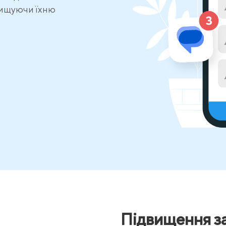
двищуючи їхню
Підвищення за