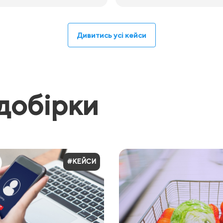
Дивитись усі кейси
добірки
#КЕЙСИ