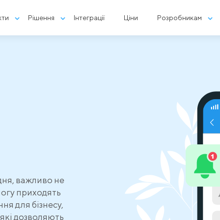
кти
Рішення
Інтеграції
Ціни
Розробникам
дня, важливо не
могу приходять
ня для бізнесу,
які дозволяють