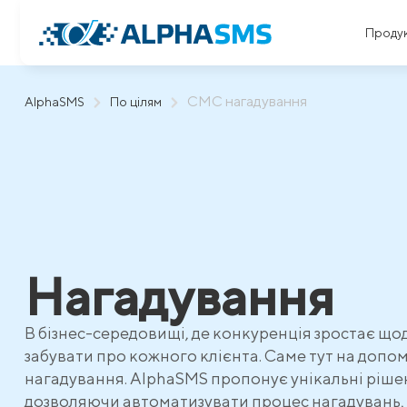
Проду
СМС нагадування
AlphaSMS
По цілям
Нагадування
В бізнес-середовищі, де конкуренція зростає що
забувати про кожного клієнта. Саме тут на допо
нагадування. AlphaSMS пропонує унікальні рішен
дозволяючи автоматизувати процес нагадувань, 