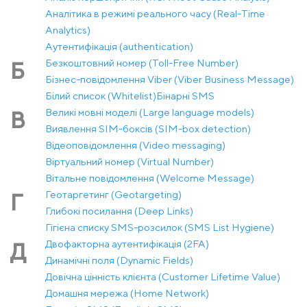
Аналітика в режимі реального часу (Real-Time
Analytics)
Аутентифікація (authentication)
Безкоштовний номер (Toll-Free Number)
Б
Бізнес-повідомлення Viber (Viber Business Message)
Білий список (Whitelist)
Бінарні SMS
Великі мовні моделі (Large language models)
В
Виявлення SIM-боксів (SIM-box detection)
Відеоповідомлення (Video messaging)
Віртуальний номер (Virtual Number)
Вітальне повідомлення (Welcome Message)
Геотаргетинг (Geotargeting)
Г
Глибокі посилання (Deep Links)
Гігієна списку SMS-розсилок (SMS List Hygiene)
Двофакторна аутентифікація (2FA)
Д
Динамічні поля (Dynamic Fields)
Довічна цінність клієнта (Customer Lifetime Value)
Домашня мережа (Home Network)