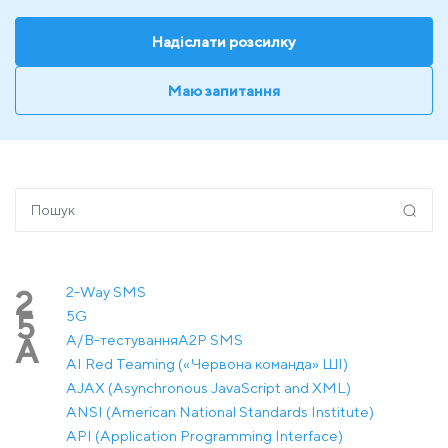
Надіслати розсилку
Маю запитання
2-Way SMS
2
5G
5
A/B-тестування
A2P SMS
A
AI Red Teaming («Червона команда» ШІ)
AJAX (Asynchronous JavaScript and XML)
ANSI (American National Standards Institute)
API (Application Programming Interface)