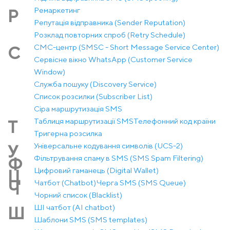
Ремаркетинг
Р
Репутація відправника (Sender Reputation)
Розклад повторних спроб (Retry Schedule)
СМС-центр (SMSC - Short Message Service Center)
С
Сервісне вікно WhatsApp (Customer Service
Window)
Служба пошуку (Discovery Service)
Список розсилки (Subscriber List)
Сіра маршрутизація SMS
Таблиця маршрутизації SMS
Телефонний код країни
Т
Тригерна розсилка
Універсальне кодування символів (UCS-2)
У
Фільтрування спаму в SMS (SMS Spam Filtering)
Ф
Цифровий гаманець (Digital Wallet)
Ц
Чатбот (Chatbot)
Черга SMS (SMS Queue)
Ч
Чорний список (Blacklist)
ШІ чатбот (AI chatbot)
Ш
Шаблони SMS (SMS templates)