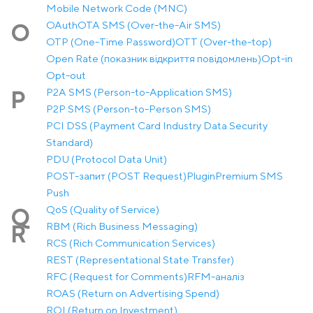
Mobile Network Code (MNC)
OAuth
OTA SMS (Over-the-Air SMS)
O
OTP (One-Time Password)
OTT (Over-the-top)
Open Rate (показник відкриття повідомлень)
Opt-in
Opt-out
P2A SMS (Person-to-Application SMS)
P
P2P SMS (Person-to-Person SMS)
PCI DSS (Payment Card Industry Data Security
Standard)
PDU (Protocol Data Unit)
POST-запит (POST Request)
Plugin
Premium SMS
Push
QoS (Quality of Service)
Q
RBM (Rich Business Messaging)
R
RCS (Rich Communication Services)
REST (Representational State Transfer)
RFC (Request for Comments)
RFM-аналіз
ROAS (Return on Advertising Spend)
ROI (Return on Investment)