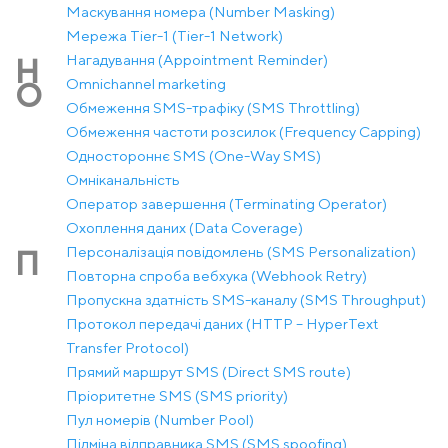
Маскування номера (Number Masking)
Мережа Tier-1 (Tier-1 Network)
Нагадування (Appointment Reminder)
Н
Оmnichannel marketing
О
Обмеження SMS-трафіку (SMS Throttling)
Обмеження частоти розсилок (Frequency Capping)
Одностороннє SMS (One-Way SMS)
Омніканальність
Оператор завершення (Terminating Operator)
Охоплення даних (Data Coverage)
Персоналізація повідомлень (SMS Personalization)
П
Повторна спроба вебхука (Webhook Retry)
Пропускна здатність SMS-каналу (SMS Throughput)
Протокол передачі даних (HTTP – HyperText
Transfer Protocol)
Прямий маршрут SMS (Direct SMS route)
Пріоритетне SMS (SMS priority)
Пул номерів (Number Pool)
Підміна відправника SMS (SMS spoofing)