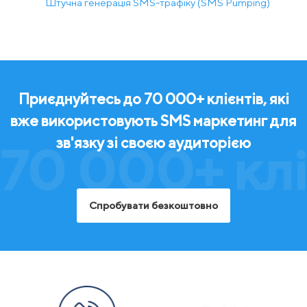
Штучна генерація SMS-трафіку (SMS Pumping)
Приєднуйтесь до 70 000+ клієнтів, які
вже використовують SMS маркетинг для
зв'язку зі своєю аудиторією
70 000+ клі
Спробувати безкоштовно