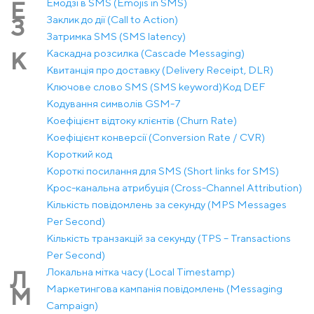
Емодзі в SMS (Emojis in SMS)
Е
Заклик до дії (Call to Action)
З
Затримка SMS (SMS latency)
Каскадна розсилка (Cascade Messaging)
К
Квитанція про доставку (Delivery Receipt, DLR)
Ключове слово SMS (SMS keyword)
Код DEF
Кодування символів GSM-7
Коефіцієнт відтоку клієнтів (Churn Rate)
Коефіцієнт конверсії (Conversion Rate / CVR)
Короткий код
Короткі посилання для SMS (Short links for SMS)
Крос-канальна атрибуція (Cross-Channel Attribution)
Кількість повідомлень за секунду (MPS Messages
Per Second)
Кількість транзакцій за секунду (TPS – Transactions
Per Second)
Локальна мітка часу (Local Timestamp)
Л
Маркетингова кампанія повідомлень (Messaging
М
Campaign)