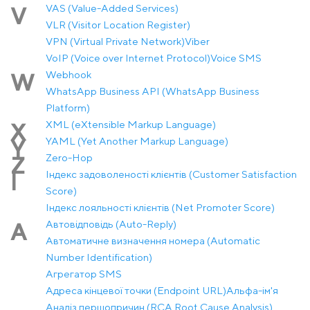
VAS (Value-Added Services)
V
VLR (Visitor Location Register)
VPN (Virtual Private Network)
Viber
VoIP (Voice over Internet Protocol)
Voice SMS
Webhook
W
WhatsApp Business API (WhatsApp Business
Platform)
XML (eXtensible Markup Language)
X
YAML (Yet Another Markup Language)
Y
Zero-Hop
Z
Індекс задоволеності клієнтів (Customer Satisfaction
І
Score)
Індекс лояльності клієнтів (Net Promoter Score)
Автовідповідь (Auto-Reply)
А
Автоматичне визначення номера (Automatic
Number Identification)
Агрегатор SMS
Адреса кінцевої точки (Endpoint URL)
Альфа-ім'я
Аналіз першопричин (RCA Root Cause Analysis)