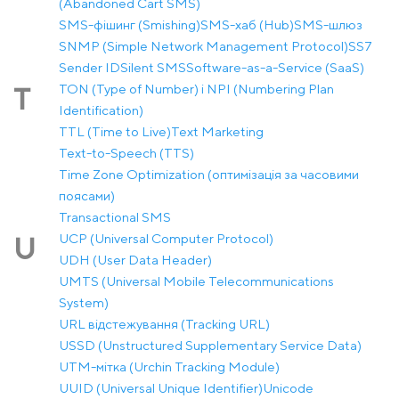
(Abandoned Cart SMS)
SMS-фішинг (Smishing)
SMS-хаб (Hub)
SMS-шлюз
SNMP (Simple Network Management Protocol)
SS7
Sender ID
Silent SMS
Software-as-a-Service (SaaS)
TON (Type of Number) і NPI (Numbering Plan
T
Identification)
TTL (Time to Live)
Text Marketing
Text-to-Speech (TTS)
Time Zone Optimization (оптимізація за часовими
поясами)
Transactional SMS
UCP (Universal Computer Protocol)
U
UDH (User Data Header)
UMTS (Universal Mobile Telecommunications
System)
URL відстежування (Tracking URL)
USSD (Unstructured Supplementary Service Data)
UTM-мітка (Urchin Tracking Module)
UUID (Universal Unique Identifier)
Unicode