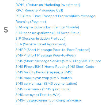
ROMI (Return on Marketing Investment)
RPC (Remote Procedure Call)
RTP (Real-Time Transport Protocol)
Rich Message
Roaming (Роуминг)
SIM-карта (Subscriber Identity Module)
S
SIM-своп шахрайство (SIM Swap Fraud)
SIP (Session Initiation Protocol)
SLA (Service-Level Agreement)
SMPP (Short Message Peer-to-Peer Protocol)
SMPP (Short Message Peer-to-Peer)
SMS (Short Message Service)
SMS Billing
SMS Bounce
SMS Firewall
SMS Home Routing
SMS Short Code
SMS Validity Period (термін дії SMS)
SMS маршрутизатор (SMS Router)
SMS сегментація (SMS segmentation)
SMS тихі години (SMS quiet hours)
SMS-конкурс (Text-to-Win)
SMS-повідомлення про покинутий кошик