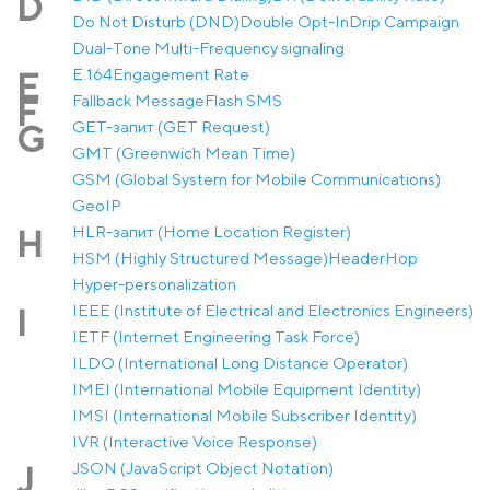
D
Do Not Disturb (DND)
Double Opt-In
Drip Campaign
Dual-Tone Multi-Frequency signaling
E.164
Engagement Rate
E
Fallback Message
Flash SMS
F
GET-запит (GET Request)
G
GMT (Greenwich Mean Time)
GSM (Global System for Mobile Communications)
GeoIP
HLR-запит (Home Location Register)
H
HSM (Highly Structured Message)
Header
Hop
Hyper-personalization
IEEE (Institute of Electrical and Electronics Engineers)
I
IETF (Internet Engineering Task Force)
ILDO (International Long Distance Operator)
IMEI (International Mobile Equipment Identity)
IMSI (International Mobile Subscriber Identity)
IVR (Interactive Voice Response)
JSON (JavaScript Object Notation)
J