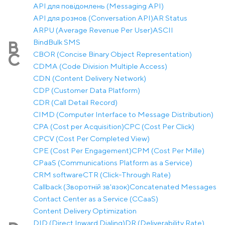
API для повідомлень (Messaging API)
API для розмов (Conversation API)
AR Status
ARPU (Average Revenue Per User)
ASCII
Bind
Bulk SMS
B
CBOR (Concise Binary Object Representation)
C
CDMA (Code Division Multiple Access)
CDN (Content Delivery Network)
CDP (Customer Data Platform)
CDR (Call Detail Record)
CIMD (Computer Interface to Message Distribution)
CPA (Cost per Acquisition)
CPC (Cost Per Click)
CPCV (Cost Per Completed View)
CPE (Cost Per Engagement)
CPM (Cost Per Mille)
CPaaS (Communications Platform as a Service)
CRM software
CTR (Click-Through Rate)
Callback (Зворотній зв'язок)
Concatenated Messages
Contact Center as a Service (CCaaS)
Content Delivery Optimization
DID (Direct Inward Dialing)
DR (Deliverability Rate)