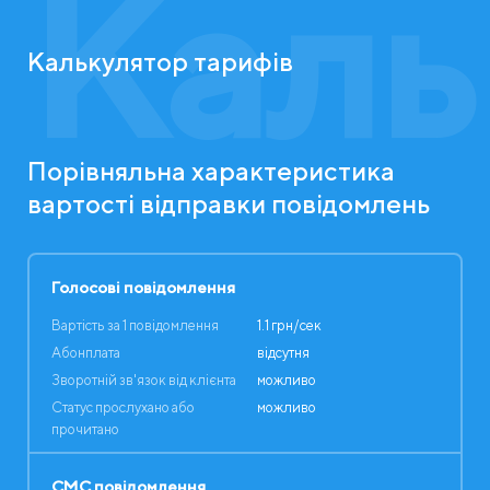
Каль
Калькулятор тарифів
Порівняльна характеристика
вартості відправки повідомлень
Голосові повідомлення
Вартість за 1 повідомлення
1.1 грн/сек
Абонплата
відсутня
Зворотній зв'язок від клієнта
можливо
Статус прослухано або
можливо
прочитано
СМС повідомлення