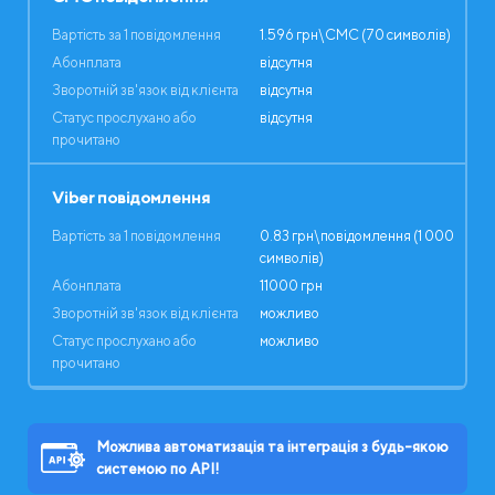
Вартість за 1 повідомлення
1.596 грн\СМС (70 символів)
Абонплата
відсутня
Зворотній зв'язок від клієнта
відсутня
Статус прослухано або
відсутня
прочитано
Viber повідомлення
Вартість за 1 повідомлення
0.83 грн\повідомлення (1 000
символів)
Абонплата
11000 грн
Зворотній зв'язок від клієнта
можливо
Статус прослухано або
можливо
прочитано
Можлива автоматизація та інтеграція з будь-якою
системою по API!