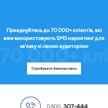
Приєднуйтесь до 70 000+ клієнтів, які
вже використовують SMS маркетинг для
зв'язку зі своєю аудиторією
70 000+ клі
Спробувати безкоштовно
307-444
0 800