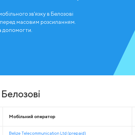
обільного зв'язку в Белозові
 перед масовим розсиланням.
а допомогти.
 Белозові
Мобільний оператор
Belize Telecommunication Ltd (prepaid)