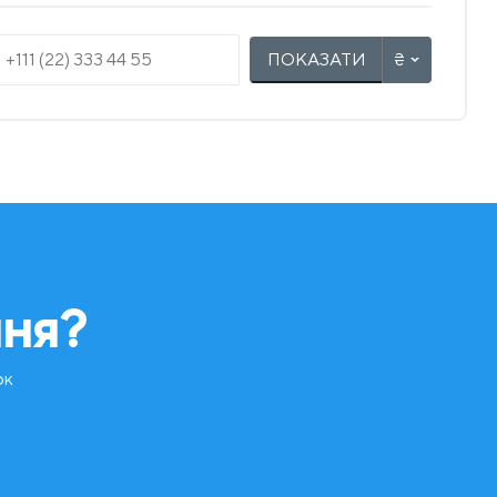
ПОКАЗАТИ
ння?
ок