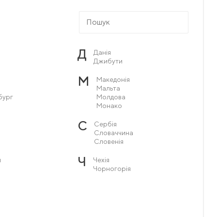
Д
Данія
Джибути
М
Македонія
Мальта
бург
Молдова
Монако
С
Сербія
Словаччина
Словенія
Ч
я
Чехія
Чорногорія