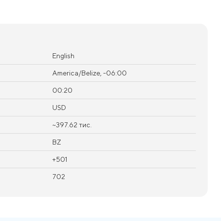
English
America/Belize, -06:00
00:20
USD
~397.62 тис.
BZ
+501
702