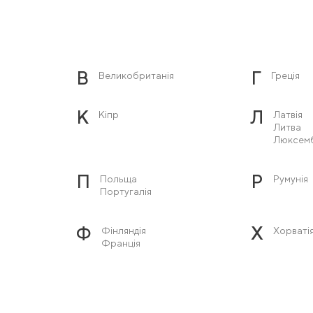
В
Г
Великобританія
Греція
К
Л
Кіпр
Латвія
Литва
Люксем
П
Р
Польща
Румунія
Португалія
Ф
Х
Фінляндія
Хорваті
Франція