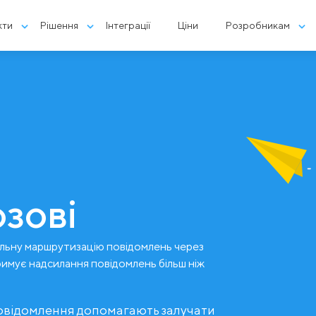
кти
Рішення
Інтеграції
Ціни
Розробникам
зові
льну маршрутизацію повідомлень через
римує надсилання повідомлень більш ніж
повідомлення допомагають залучати