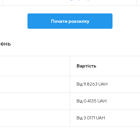
Почати розсилку
лень
Вартість
Від 11.8263 UAH
Від 0.4135 UAH
Від 3.0171 UAH