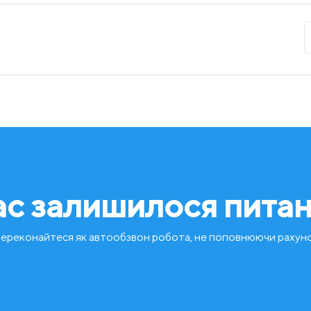
ас залишилося пита
ереконайтеся як автообзвон робота, не поповнюючи рахун