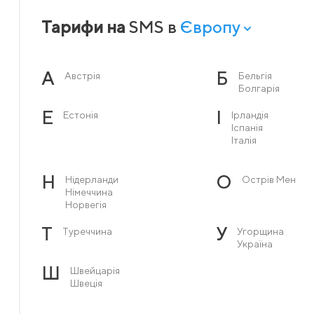
Тарифи на
SMS в
Європу
А
Б
Австрія
Бельгія
Болгарія
Е
І
Естонія
Ірландія
Іспанія
Італія
Н
О
Нідерланди
Острів Мен
Німеччина
Норвегія
Т
У
Туреччина
Угорщина
Україна
Ш
Швейцарія
Швеція