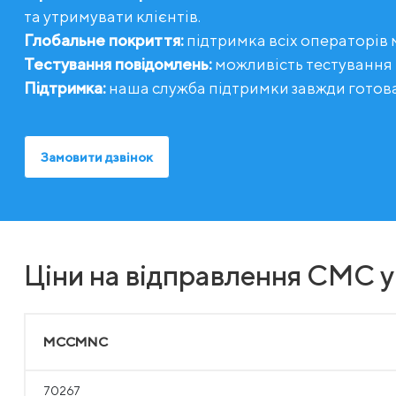
та утримувати клієнтів.
Глобальне покриття:
підтримка всіх операторів м
Тестування повідомлень:
можливість тестування
Підтримка:
наша служба підтримки завжди готов
Замовити дзвінок
Ціни на відправлення СМС у
MCCMNC
70267