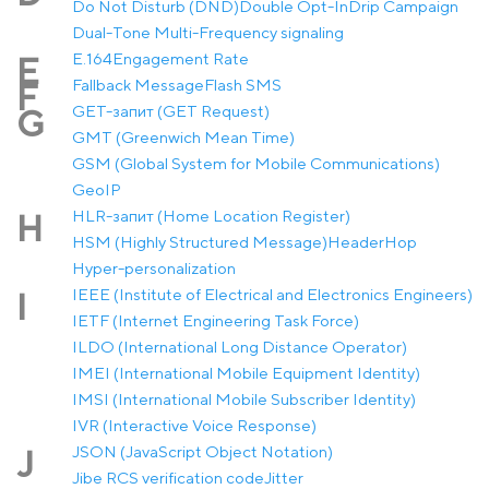
Do Not Disturb (DND)
Double Opt-In
Drip Campaign
Dual-Tone Multi-Frequency signaling
E.164
Engagement Rate
E
Fallback Message
Flash SMS
F
GET-запит (GET Request)
G
GMT (Greenwich Mean Time)
GSM (Global System for Mobile Communications)
GeoIP
HLR-запит (Home Location Register)
H
HSM (Highly Structured Message)
Header
Hop
Hyper-personalization
IEEE (Institute of Electrical and Electronics Engineers)
I
IETF (Internet Engineering Task Force)
ILDO (International Long Distance Operator)
IMEI (International Mobile Equipment Identity)
IMSI (International Mobile Subscriber Identity)
IVR (Interactive Voice Response)
JSON (JavaScript Object Notation)
J
Jibe RCS verification code
Jitter