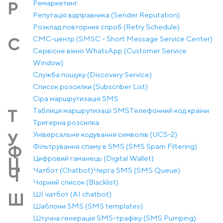
Ремаркетинг
Р
Репутація відправника (Sender Reputation)
Розклад повторних спроб (Retry Schedule)
СМС-центр (SMSC - Short Message Service Center)
С
Сервісне вікно WhatsApp (Customer Service
Window)
Служба пошуку (Discovery Service)
Список розсилки (Subscriber List)
Сіра маршрутизація SMS
Таблиця маршрутизації SMS
Телефонний код країни
Т
Тригерна розсилка
Універсальне кодування символів (UCS-2)
У
Фільтрування спаму в SMS (SMS Spam Filtering)
Ф
Цифровий гаманець (Digital Wallet)
Ц
Чатбот (Chatbot)
Черга SMS (SMS Queue)
Ч
Чорний список (Blacklist)
ШІ чатбот (AI chatbot)
Ш
Шаблони SMS (SMS templates)
Штучна генерація SMS-трафіку (SMS Pumping)