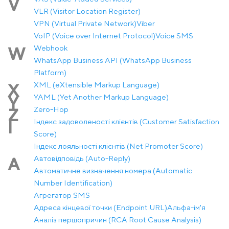
V
VLR (Visitor Location Register)
VPN (Virtual Private Network)
Viber
VoIP (Voice over Internet Protocol)
Voice SMS
Webhook
W
WhatsApp Business API (WhatsApp Business
Platform)
XML (eXtensible Markup Language)
X
YAML (Yet Another Markup Language)
Y
Zero-Hop
Z
Індекс задоволеності клієнтів (Customer Satisfaction
І
Score)
Індекс лояльності клієнтів (Net Promoter Score)
Автовідповідь (Auto-Reply)
А
Автоматичне визначення номера (Automatic
Number Identification)
Агрегатор SMS
Адреса кінцевої точки (Endpoint URL)
Альфа-ім'я
Аналіз першопричин (RCA Root Cause Analysis)