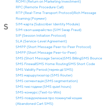
ROMI (Return on Marketing Investment)
RPC (Remote Procedure Call)
RTP (Real-Time Transport Protocol)
Rich Message
Roaming (Роуминг)
SIM-карта (Subscriber Identity Module)
S
SIM-своп шахрайство (SIM Swap Fraud)
SIP (Session Initiation Protocol)
SLA (Service-Level Agreement)
SMPP (Short Message Peer-to-Peer Protocol)
SMPP (Short Message Peer-to-Peer)
SMS (Short Message Service)
SMS Billing
SMS Bounce
SMS Firewall
SMS Home Routing
SMS Short Code
SMS Validity Period (термін дії SMS)
SMS маршрутизатор (SMS Router)
SMS сегментація (SMS segmentation)
SMS тихі години (SMS quiet hours)
SMS-конкурс (Text-to-Win)
SMS-повідомлення про покинутий кошик
(Abandoned Cart SMS)