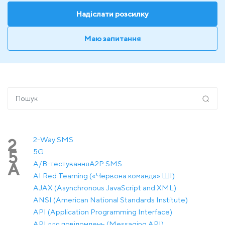
Надіслати розсилку
Маю запитання
2-Way SMS
2
5G
5
A/B-тестування
A2P SMS
A
AI Red Teaming («Червона команда» ШІ)
AJAX (Asynchronous JavaScript and XML)
ANSI (American National Standards Institute)
API (Application Programming Interface)
API для повідомлень (Messaging API)