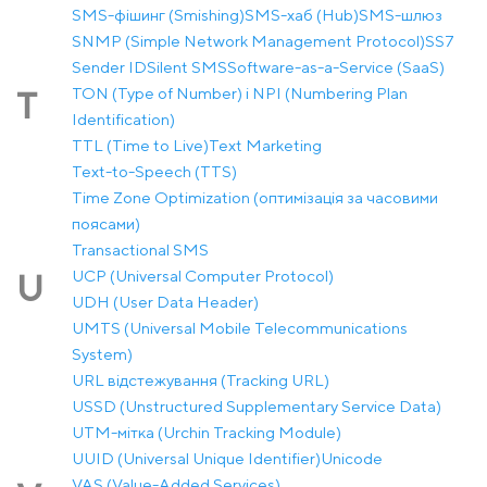
SMS-фішинг (Smishing)
SMS-хаб (Hub)
SMS-шлюз
SNMP (Simple Network Management Protocol)
SS7
Sender ID
Silent SMS
Software-as-a-Service (SaaS)
TON (Type of Number) і NPI (Numbering Plan
T
Identification)
TTL (Time to Live)
Text Marketing
Text-to-Speech (TTS)
Time Zone Optimization (оптимізація за часовими
поясами)
Transactional SMS
UCP (Universal Computer Protocol)
U
UDH (User Data Header)
UMTS (Universal Mobile Telecommunications
System)
URL відстежування (Tracking URL)
USSD (Unstructured Supplementary Service Data)
UTM-мітка (Urchin Tracking Module)
UUID (Universal Unique Identifier)
Unicode
VAS (Value-Added Services)