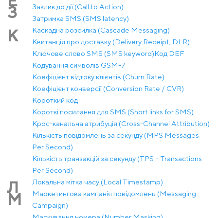
Е
Заклик до дії (Call to Action)
З
Затримка SMS (SMS latency)
Каскадна розсилка (Cascade Messaging)
К
Квитанція про доставку (Delivery Receipt, DLR)
Ключове слово SMS (SMS keyword)
Код DEF
Кодування символів GSM-7
Коефіцієнт відтоку клієнтів (Churn Rate)
Коефіцієнт конверсії (Conversion Rate / CVR)
Короткий код
Короткі посилання для SMS (Short links for SMS)
Крос-канальна атрибуція (Cross-Channel Attribution)
Кількість повідомлень за секунду (MPS Messages
Per Second)
Кількість транзакцій за секунду (TPS – Transactions
Per Second)
Локальна мітка часу (Local Timestamp)
Л
Маркетингова кампанія повідомлень (Messaging
М
Campaign)
Маскування номера (Number Masking)