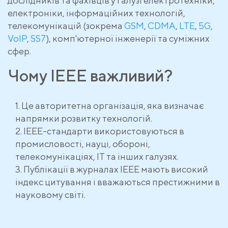
дослідників та фахівців у галузі електротехніки,
електроніки, інформаційних технологій,
телекомунікацій (зокрема
GSM
,
CDMA
,
LTE
,
5G
,
VoIP
,
SS7
), комп'ютерної інженерії та суміжних
сфер.
Чому IEEE важливий?
Це авторитетна організація, яка визначає
напрямки розвитку технологій.
IEEE-стандарти використовуються в
промисловості, науці, обороні,
телекомунікаціях, IT та інших галузях.
Публікації в журналах IEEE мають високий
індекс цитування і вважаються престижними в
науковому світі.