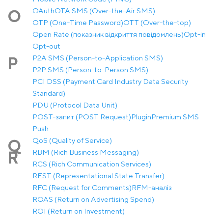
OAuth
OTA SMS (Over-the-Air SMS)
O
OTP (One-Time Password)
OTT (Over-the-top)
Open Rate (показник відкриття повідомлень)
Opt-in
Opt-out
P2A SMS (Person-to-Application SMS)
P
P2P SMS (Person-to-Person SMS)
PCI DSS (Payment Card Industry Data Security
Standard)
PDU (Protocol Data Unit)
POST-запит (POST Request)
Plugin
Premium SMS
Push
QoS (Quality of Service)
Q
RBM (Rich Business Messaging)
R
RCS (Rich Communication Services)
REST (Representational State Transfer)
RFC (Request for Comments)
RFM-аналіз
ROAS (Return on Advertising Spend)
ROI (Return on Investment)