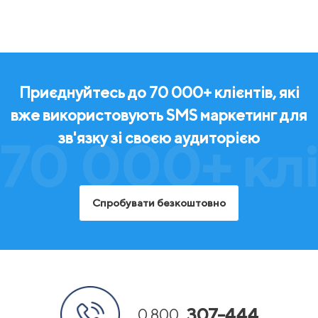
Приєднуйтесь до 70 000+ клієнтів, які
вже використовують SMS маркетинг для
зв'язку зі своєю аудиторією
70 000+ клі
Спробувати безкоштовно
307-444
0 800