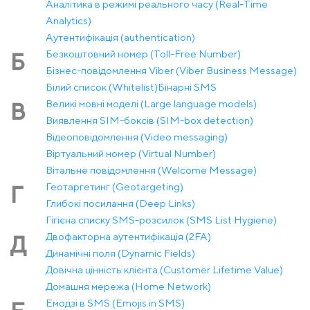
Аналітика в режимі реального часу (Real-Time
Analytics)
Аутентифікація (authentication)
Безкоштовний номер (Toll-Free Number)
Б
Бізнес-повідомлення Viber (Viber Business Message)
Білий список (Whitelist)
Бінарні SMS
Великі мовні моделі (Large language models)
В
Виявлення SIM-боксів (SIM-box detection)
Відеоповідомлення (Video messaging)
Віртуальний номер (Virtual Number)
Вітальне повідомлення (Welcome Message)
Геотаргетинг (Geotargeting)
Г
Глибокі посилання (Deep Links)
Гігієна списку SMS-розсилок (SMS List Hygiene)
Двофакторна аутентифікація (2FA)
Д
Динамічні поля (Dynamic Fields)
Довічна цінність клієнта (Customer Lifetime Value)
Домашня мережа (Home Network)
Емодзі в SMS (Emojis in SMS)