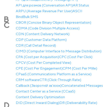
API для розмов (Conversation API)
AR Status
ARPU (Average Revenue Per User)
ASCII
Bind
Bulk SMS
B
CBOR (Concise Binary Object Representation)
C
CDMA (Code Division Multiple Access)
CDN (Content Delivery Network)
CDP (Customer Data Platform)
CDR (Call Detail Record)
CIMD (Computer Interface to Message Distribution)
CPA (Cost per Acquisition)
CPC (Cost Per Click)
CPCV (Cost Per Completed View)
CPE (Cost Per Engagement)
CPM (Cost Per Mille)
CPaaS (Communications Platform as a Service)
CRM software
CTR (Click-Through Rate)
Callback (Зворотній зв'язок)
Concatenated Messages
Contact Center as a Service (CCaaS)
Content Delivery Optimization
DID (Direct Inward Dialing)
DR (Deliverability Rate)
D