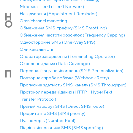
Мережа Tier-1 (Tier-1 Network)
Нагадування (Appointment Reminder)
Н
Оmnichannel marketing
О
Обмеження SMS-трафіку (SMS Throttling)
Обмеження частоти розсилок (Frequency Capping)
Одностороннє SMS (One-Way SMS)
Омніканальність
Оператор завершення (Terminating Operator)
Охоплення даних (Data Coverage)
Персоналізація повідомлень (SMS Personalization)
П
Повторна спроба вебхука (Webhook Retry)
Пропускна здатність SMS-каналу (SMS Throughput)
Протокол передачі даних (HTTP – HyperText
Transfer Protocol)
Прямий маршрут SMS (Direct SMS route)
Пріоритетне SMS (SMS priority)
Пул номерів (Number Pool)
Підміна відправника SMS (SMS spoofing)