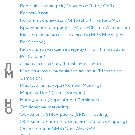
Коефіцієнт конверсії (Conversion Rate / CVR)
Короткий код
Короткі посилання для SMS (Short links for SMS)
Крос-канальна атрибуція (Cross-Channel Attribution)
Кількість повідомлень за секунду (MPS Messages
Per Second)
Кількість транзакцій за секунду (TPS – Transactions
Per Second)
Локальна мітка часу (Local Timestamp)
Л
Маркетингова кампанія повідомлень (Messaging
М
Campaign)
Маскування номера (Number Masking)
Мережа Tier-1 (Tier-1 Network)
Нагадування (Appointment Reminder)
Н
Оmnichannel marketing
О
Обмеження SMS-трафіку (SMS Throttling)
Обмеження частоти розсилок (Frequency Capping)
Одностороннє SMS (One-Way SMS)