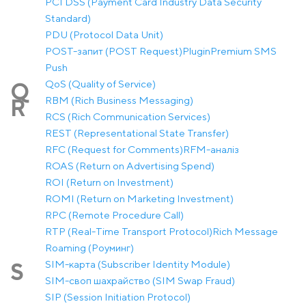
PCI DSS (Payment Card Industry Data Security
Standard)
PDU (Protocol Data Unit)
POST-запит (POST Request)
Plugin
Premium SMS
Push
QoS (Quality of Service)
Q
RBM (Rich Business Messaging)
R
RCS (Rich Communication Services)
REST (Representational State Transfer)
RFC (Request for Comments)
RFM-аналіз
ROAS (Return on Advertising Spend)
ROI (Return on Investment)
ROMI (Return on Marketing Investment)
RPC (Remote Procedure Call)
RTP (Real-Time Transport Protocol)
Rich Message
Roaming (Роуминг)
SIM-карта (Subscriber Identity Module)
S
SIM-своп шахрайство (SIM Swap Fraud)
SIP (Session Initiation Protocol)