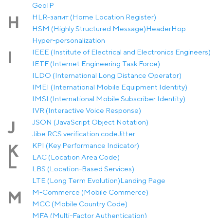
GeoIP
HLR-запит (Home Location Register)
H
HSM (Highly Structured Message)
Header
Hop
Hyper-personalization
IEEE (Institute of Electrical and Electronics Engineers)
I
IETF (Internet Engineering Task Force)
ILDO (International Long Distance Operator)
IMEI (International Mobile Equipment Identity)
IMSI (International Mobile Subscriber Identity)
IVR (Interactive Voice Response)
JSON (JavaScript Object Notation)
J
Jibe RCS verification code
Jitter
KPI (Key Performance Indicator)
K
LAC (Location Area Code)
L
LBS (Location-Based Services)
LTE (Long Term Evolution)
Landing Page
M-Commerce (Mobile Commerce)
M
MCC (Mobile Country Code)
MFA (Multi-Factor Authentication)