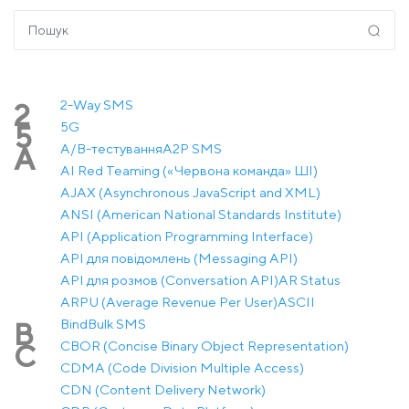
2-Way SMS
2
5G
5
A/B-тестування
A2P SMS
A
AI Red Teaming («Червона команда» ШІ)
AJAX (Asynchronous JavaScript and XML)
ANSI (American National Standards Institute)
API (Application Programming Interface)
API для повідомлень (Messaging API)
API для розмов (Conversation API)
AR Status
ARPU (Average Revenue Per User)
ASCII
Bind
Bulk SMS
B
CBOR (Concise Binary Object Representation)
C
CDMA (Code Division Multiple Access)
CDN (Content Delivery Network)