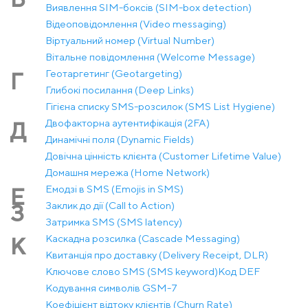
Виявлення SIM-боксів (SIM-box detection)
Відеоповідомлення (Video messaging)
Віртуальний номер (Virtual Number)
Вітальне повідомлення (Welcome Message)
Геотаргетинг (Geotargeting)
Г
Глибокі посилання (Deep Links)
Гігієна списку SMS-розсилок (SMS List Hygiene)
Двофакторна аутентифікація (2FA)
Д
Динамічні поля (Dynamic Fields)
Довічна цінність клієнта (Customer Lifetime Value)
Домашня мережа (Home Network)
Емодзі в SMS (Emojis in SMS)
Е
Заклик до дії (Call to Action)
З
Затримка SMS (SMS latency)
Каскадна розсилка (Cascade Messaging)
К
Квитанція про доставку (Delivery Receipt, DLR)
Ключове слово SMS (SMS keyword)
Код DEF
Кодування символів GSM-7
Коефіцієнт відтоку клієнтів (Churn Rate)