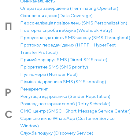
Омніканальність
Оператор завершення (Terminating Operator)
Охоплення даних (Data Coverage)
Персоналізація повідомлень (SMS Personalization)
П
Повторна спроба вебхука (Webhook Retry)
Пропускна здатність SMS-каналу (SMS Throughput)
Протокол передачі даних (HTTP – HyperText
Transfer Protocol)
Прямий маршрут SMS (Direct SMS route)
Пріоритетне SMS (SMS priority)
Пул номерів (Number Pool)
Підміна відправника SMS (SMS spoofing)
Ремаркетинг
Р
Репутація відправника (Sender Reputation)
Розклад повторних спроб (Retry Schedule)
СМС-центр (SMSC - Short Message Service Center)
С
Сервісне вікно WhatsApp (Customer Service
Window)
Служба пошуку (Discovery Service)