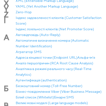
XML (eXtensible Markup Language)
X
YAML (Yet Another Markup Language)
Y
Zero-Hop
Z
Індекс задоволеності клієнтів (Customer Satisfaction
І
Score)
Індекс лояльності клієнтів (Net Promoter Score)
Автовідповідь (Auto-Reply)
А
Автоматичне визначення номера (Automatic
Number Identification)
Агрегатор SMS
Адреса кінцевої точки (Endpoint URL)
Альфа-ім'я
Аналіз першопричин (RCA Root Cause Analysis)
Аналітика в режимі реального часу (Real-Time
Analytics)
Аутентифікація (authentication)
Безкоштовний номер (Toll-Free Number)
Б
Бізнес-повідомлення Viber (Viber Business Message)
Білий список (Whitelist)
Бінарні SMS
Великі мовні моделі (Large language models)
В