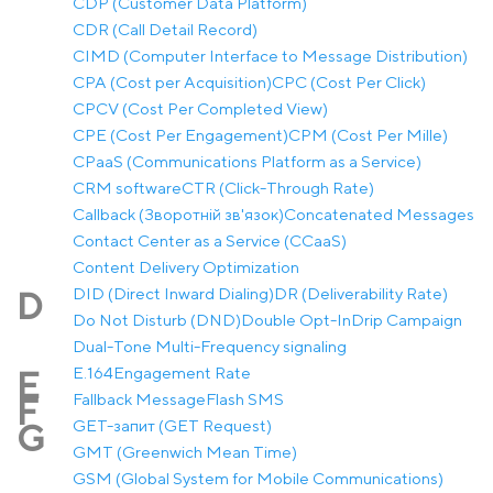
CDP (Customer Data Platform)
CDR (Call Detail Record)
CIMD (Computer Interface to Message Distribution)
CPA (Cost per Acquisition)
CPC (Cost Per Click)
CPCV (Cost Per Completed View)
CPE (Cost Per Engagement)
CPM (Cost Per Mille)
CPaaS (Communications Platform as a Service)
CRM software
CTR (Click-Through Rate)
Callback (Зворотній зв'язок)
Concatenated Messages
Contact Center as a Service (CCaaS)
Content Delivery Optimization
DID (Direct Inward Dialing)
DR (Deliverability Rate)
D
Do Not Disturb (DND)
Double Opt-In
Drip Campaign
Dual-Tone Multi-Frequency signaling
E.164
Engagement Rate
E
Fallback Message
Flash SMS
F
GET-запит (GET Request)
G
GMT (Greenwich Mean Time)
GSM (Global System for Mobile Communications)