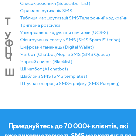
Список розсилки (Subscriber List)
Сіра маршрутизація SMS
Таблиця маршрутизації SMS
Телефонний код країни
Т
Тригерна розсилка
Універсальне кодування символів (UCS-2)
У
Фільтрування спаму в SMS (SMS Spam Filtering)
Ф
Цифровий гаманець (Digital Wallet)
Ц
Чатбот (Chatbot)
Черга SMS (SMS Queue)
Ч
Чорний список (Blacklist)
ШІ чатбот (AI chatbot)
Ш
Шаблони SMS (SMS templates)
Штучна генерація SMS-трафіку (SMS Pumping)
Приєднуйтесь до 70 000+ клієнтів, які
вже використовують SMS маркетинг для