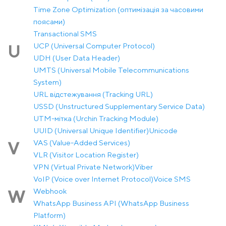
Time Zone Optimization (оптимізація за часовими
поясами)
Transactional SMS
UCP (Universal Computer Protocol)
U
UDH (User Data Header)
UMTS (Universal Mobile Telecommunications
System)
URL відстежування (Tracking URL)
USSD (Unstructured Supplementary Service Data)
UTM-мітка (Urchin Tracking Module)
UUID (Universal Unique Identifier)
Unicode
VAS (Value-Added Services)
V
VLR (Visitor Location Register)
VPN (Virtual Private Network)
Viber
VoIP (Voice over Internet Protocol)
Voice SMS
Webhook
W
WhatsApp Business API (WhatsApp Business
Platform)