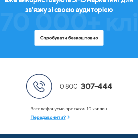
зв'язку зі своєю аудиторією
70 000+ клі
Спробувати безкоштовно
307-444
0 800
Зателефонуємо протягом 10 хвилин.
Передзвонити?