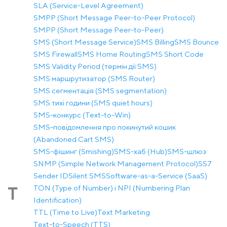
SLA (Service-Level Agreement)
SMPP (Short Message Peer-to-Peer Protocol)
SMPP (Short Message Peer-to-Peer)
SMS (Short Message Service)
SMS Billing
SMS Bounce
SMS Firewall
SMS Home Routing
SMS Short Code
SMS Validity Period (термін дії SMS)
SMS маршрутизатор (SMS Router)
SMS сегментація (SMS segmentation)
SMS тихі години (SMS quiet hours)
SMS-конкурс (Text-to-Win)
SMS-повідомлення про покинутий кошик
(Abandoned Cart SMS)
SMS-фішинг (Smishing)
SMS-хаб (Hub)
SMS-шлюз
SNMP (Simple Network Management Protocol)
SS7
Sender ID
Silent SMS
Software-as-a-Service (SaaS)
TON (Type of Number) і NPI (Numbering Plan
T
Identification)
TTL (Time to Live)
Text Marketing
Text-to-Speech (TTS)