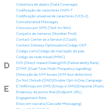
Cobertura de dados (Data Coverage)
Codificação de caracteres GSM-7
Codificação universal de caracteres (UCS-2)
Concatenated Messages
Concurso por SMS (Text-to-Win)
Conjunto de números (Number Pool)
Contact Center as a Service (CCaaS)
Content Delivery Optimization
Código DEF
Código curto
Código de marcação do país
Código de rede móvel (MNC)
DID (Direct Inward Dialing)
DR (Deliverability Rate)
D
DTMF (Dual-Tone Multi-Frequency signalling)
Detecção de SIM-boxes (SIM-box detection)
Do Not Disturb (DND)
Double Opt-In
Drip Campaign
E.164
Emojis em SMS (Emojis in SMS)
Empurrar (Push)
E
Endereço do ponto final (Endpoint URL)
Engagement Rate
Envio em cascata (Cascade Messaging)