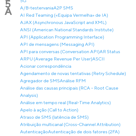
5G
5
A/B-testervania
A2P SMS
A
AI Red Teaming («Equipa Vermelha» de IA)
AJAX (Asynchronous JavaScript and XML)
ANSI (American National Standards Institute)
API (Application Programming Interface)
API de mensagens (Messaging API)
API para conversas (Conversation API)
AR Status
ARPU (Average Revenue Per User)
ASCII
Acionar correspondência
Agendamento de novas tentativas (Retry Schedule)
Agregador de SMS
Análise RFM
Análise das causas principais (RCA – Root Cause
Analysis)
Análise em tempo real (Real-Time Analytics)
Apelo à ação (Call to Action)
Atraso de SMS (latência de SMS)
Atribuição multicanal (Cross-Channel Attribution)
Autenticação
Autenticação de dois fatores (2FA)