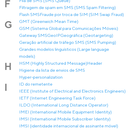
Fila de SMS (SMS Queue)
F
Filtragem de spam em SMS (SMS Spam Filtering)
Flash SMS
Fraude por troca de SIM (SIM Swap Fraud)
GMT (Greenwich Mean Time)
G
GSM (Sistema Global para Comunicações Móveis)
Gateway SMS
GeoIP
Geográfica (Geotargeting)
Geração artificial de tráfego SMS (SMS Pumping)
Grandes modelos linguísticos (Large language
models)
HSM (Highly Structured Message)
Header
H
Higiene da lista de envios de SMS
Hyper-personalization
ID do remetente
I
IEEE (Institute of Electrical and Electronics Engineers)
IETF (Internet Engineering Task Force)
ILDO (International Long Distance Operator)
IMEI (International Mobile Equipment Identity)
IMSI (International Mobile Subscriber Identity)
IMSI (identidade internacional de assinante móvel)