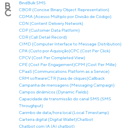
Bind
Bulk SMS
B
CBOR (Concise Binary Object Representation)
C
CDMA (Acesso Múltiplo por Divisão de Código)
CDN (Content Delivery Network)
CDP (Customer Data Platform)
CDR (Call Detail Record)
CIMD (Computer Interface to Message Distribution)
CPA (Custo por Aquisição)
CPC (Cost Per Click)
CPCV (Cost Per Completed View)
CPE (Cost Per Engagement)
CPM (Cost Per Mille)
CPaaS (Communications Platform as a Service)
CRM software
CTR (taxa de cliques)
Callback
Campanha de mensagens (Messaging Campaign)
Campos dinâmicos (Dynamic Fields)
Capacidade de transmissão do canal SMS (SMS
Throughput)
Carimbo de data/hora local (Local Timestamp)
Carteira digital (Digital Wallet)
Chatbot
Chatbot com IA (AI chatbot)