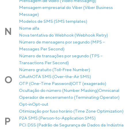
Mensagem de vídeo (Video messaging)
Mensagem empresarial do Viber (Viber Business
Message)
Modelos de SMS (SMS templates)
Nome alfa
N
Nova tentativa do Webhook (Webhook Retry)
Número de mensagens por segundo (MPS –
Messages Per Second)
Número de transações por segundo (TPS –
Transactions Per Second)
Número gratuito (Toll-Free Number)
OAuth
OTA SMS (Over-the-Air SMS)
O
OTP (One-Time Password)
OTT (exagerado)
Ocultação do número (Number Masking)
Omnicanal
Operador de encerramento (Terminating Operator)
Opt-in
Opt-out
Otimização por fuso horário (Time Zone Optimization)
P2A SMS (Person-to-Application SMS)
P
PCI DSS (Padrão de Segurança de Dados da Indústria