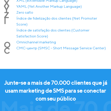
XML (eXtensible Markup Language)
X
YAML (Yet Another Markup Language)
Y
Zero salto
Z
Índice de fidelização dos clientes (Net Promoter
Í
Score)
Índice de satisfação dos clientes (Customer
Satisfaction Score)
Оmnichannel marketing
О
СМС-центр (SMSC - Short Message Service Center)
С
Junte-se a mais de 70.000 clientes que já
usam marketing de SMS para se conectar
com seu público
Mais de 70.