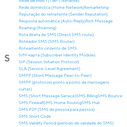
Rede de nível 1 (Tier-1 Network)
Rede doméstica (Home Network)
Remarketing
Reputação do remetente (Sender Reputation)
Resposta automática (Auto-Reply)
Rich Message
Roaming (Roaming)
Rota direta de SMS (Direct SMS route)
Roteador SMS (SMS Router)
Roteamento cinzento de SMS
SIM-карта (Subscriber Identity Module)
S
SIP (Session Initiation Protocol)
SLA (Service-Level Agreement)
SMPP (Short Message Peer-to-Peer)
SMPP (protocolo ponto a ponto de mensagens
curtas)
SMS (Short Message Service)
SMS Billing
SMS Bounce
SMS Firewall
SMS Home Routing
SMS Hub
SMS P2P (SMS de pessoa para pessoa)
SMS Short Code
SMS Validity Period (período de validade do SMS)