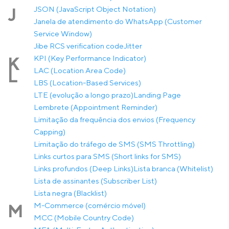
JSON (JavaScript Object Notation)
J
Janela de atendimento do WhatsApp (Customer
Service Window)
Jibe RCS verification code
Jitter
KPI (Key Performance Indicator)
K
LAC (Location Area Code)
L
LBS (Location-Based Services)
LTE (evolução a longo prazo)
Landing Page
Lembrete (Appointment Reminder)
Limitação da frequência dos envios (Frequency
Capping)
Limitação do tráfego de SMS (SMS Throttling)
Links curtos para SMS (Short links for SMS)
Links profundos (Deep Links)
Lista branca (Whitelist)
Lista de assinantes (Subscriber List)
Lista negra (Blacklist)
M-Commerce (comércio móvel)
M
MCC (Mobile Country Code)