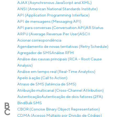
AJAX (Asynchronous JavaScript and XML)
ANSI (American National Standards Institute)
API (Application Programming Interface)
API de mensagens (Messaging API)
API para conversas (Conversation API)
AR Status
ARPU (Average Revenue Per User)
ASCII
Acionar correspondência
Agendamento de novas tentativas (Retry Schedule)
Agregador de SMS
Análise RFM
Análise das causas principais (RCA – Root Cause
Analysis)
Análise em tempo real (Real-Time Analytics)
Apelo à ação (Call to Action)
Atraso de SMS (latência de SMS)
Atribuição multicanal (Cross-Channel Attribution)
Autenticação
Autenticação de dois fatores (2FA)
Bind
Bulk SMS
B
CBOR (Concise Binary Object Representation)
C
CDMA (Acesso Múltiplo por Divisão de Código)