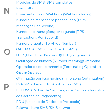
Modelos de SMS (SMS templates)
Nome alfa
N
Nova tentativa do Webhook (Webhook Retry)
Número de mensagens por segundo (MPS –
Messages Per Second)
Número de transações por segundo (TPS –
Transactions Per Second)
Número gratuito (Toll-Free Number)
OAuth
OTA SMS (Over-the-Air SMS)
O
OTP (One-Time Password)
OTT (exagerado)
Ocultação do número (Number Masking)
Omnicanal
Operador de encerramento (Terminating Operator)
Opt-in
Opt-out
Otimização por fuso horário (Time Zone Optimization)
P2A SMS (Person-to-Application SMS)
P
PCI DSS (Padrão de Segurança de Dados da Indústria
de Cartões de Pagamento)
PDU (Unidade de Dados de Protocolo)
Palavra-chave SMS (SMS keyword)