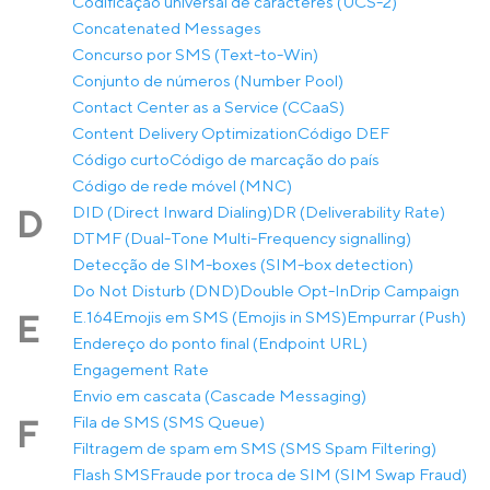
Codificação universal de caracteres (UCS-2)
Concatenated Messages
Concurso por SMS (Text-to-Win)
Conjunto de números (Number Pool)
Contact Center as a Service (CCaaS)
Content Delivery Optimization
Código DEF
Código curto
Código de marcação do país
Código de rede móvel (MNC)
DID (Direct Inward Dialing)
DR (Deliverability Rate)
D
DTMF (Dual-Tone Multi-Frequency signalling)
Detecção de SIM-boxes (SIM-box detection)
Do Not Disturb (DND)
Double Opt-In
Drip Campaign
E.164
Emojis em SMS (Emojis in SMS)
Empurrar (Push)
E
Endereço do ponto final (Endpoint URL)
Engagement Rate
Envio em cascata (Cascade Messaging)
Fila de SMS (SMS Queue)
F
Filtragem de spam em SMS (SMS Spam Filtering)
Flash SMS
Fraude por troca de SIM (SIM Swap Fraud)