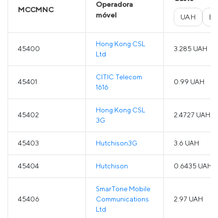
Operadora
MCCMNC
móvel
UAH
E
Hong Kong CSL
45400
3.285 UAH
Ltd
CITIC Telecom
45401
0.99 UAH
1616
Hong Kong CSL
45402
2.4727 UAH
3G
45403
Hutchison3G
3.6 UAH
45404
Hutchison
0.6435 UAH
SmarTone Mobile
45406
Communications
2.97 UAH
Ltd