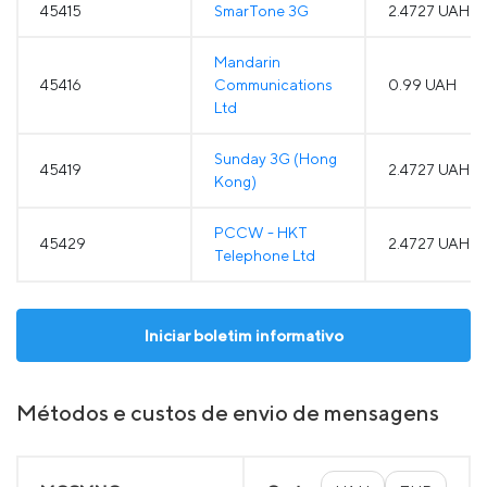
45415
SmarTone 3G
2.4727 UAH
Mandarin
45416
Communications
0.99 UAH
Ltd
Sunday 3G (Hong
45419
2.4727 UAH
Kong)
PCCW - HKT
45429
2.4727 UAH
Telephone Ltd
Iniciar boletim informativo
Métodos e custos de envio de mensagens