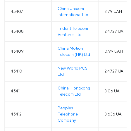
China Unicom
45407
2.79 UAH
International Ltd
Trident Telecom
45408
2.4727 UAH
Ventures Ltd
China Motion
45409
0.99 UAH
Telecom (HK) Ltd
New World PCS
45410
2.4727 UAH
Ltd
China-Hongkong
45411
3.06 UAH
Telecom Ltd
Peoples
45412
Telephone
3.636 UAH
Company