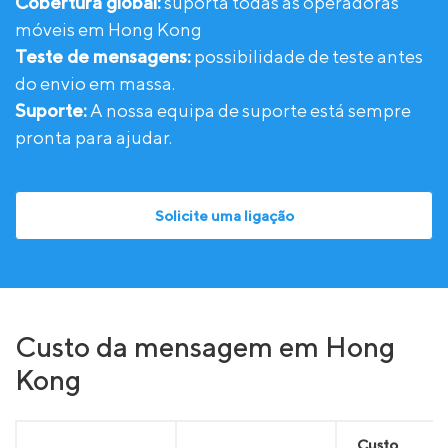
Cobertura global:
suporta todas as operadoras
móveis em Hong Kong
Teste de mensagens:
possibilidade de teste antes
do envio em massa.
Suporte:
A nossa equipa de suporte está sempre
pronta para ajudar.
Solicite uma ligação
Custo da mensagem em Hong
Kong
Custo