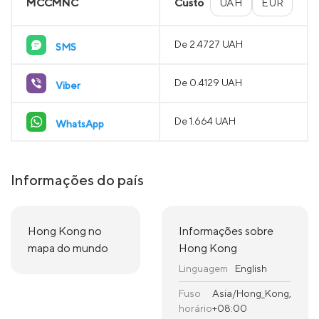
MCCMNC
Custo
UAH
EUR
De 2.4727 UAH
SMS
De 0.4129 UAH
Viber
De 1.664 UAH
WhatsApp
Informações do país
Hong Kong no
Informações sobre
mapa do mundo
Hong Kong
Linguagem
English
Fuso
Asia/Hong_Kong,
horário
+08:00