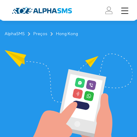
AlphaSMS
Preços
Hong Kong