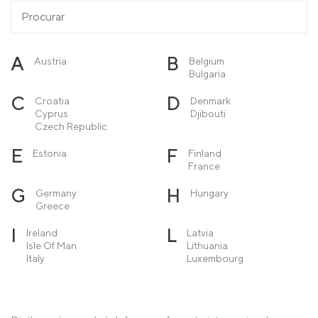
A
B
Austria
Belgium
Bulgaria
C
D
Croatia
Denmark
Cyprus
Djibouti
Czech Republic
E
F
Estonia
Finland
France
G
H
Germany
Hungary
Greece
I
L
Ireland
Latvia
Isle Of Man
Lithuania
Italy
Luxembourg
M
N
Macedonia
Netherlands
Malta
Norway
Moldova