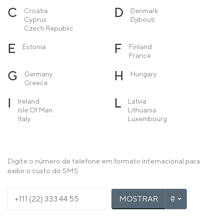
C
D
Croatia
Denmark
Cyprus
Djibouti
Czech Republic
E
F
Estonia
Finland
France
G
H
Germany
Hungary
Greece
I
L
Ireland
Latvia
Isle Of Man
Lithuania
Italy
Luxembourg
M
N
Macedonia
Netherlands
Malta
Norway
Moldova
Digite o número de telefone em formato internacional para
Monaco
exibir o custo do SMS
Montenegro
P
R
Poland
Romania
MOSTRAR
Portugal
Serbia
Turkey