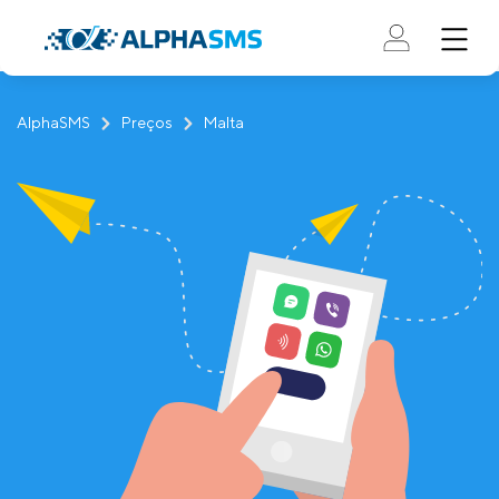
AlphaSMS
Preços
Malta