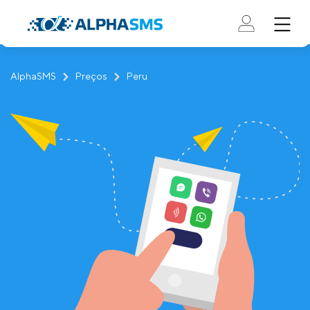
AlphaSMS
Preços
Peru