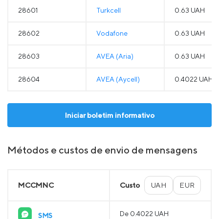
28601
Turkcell
0.63 UAH
28602
Vodafone
0.63 UAH
28603
AVEA (Aria)
0.63 UAH
28604
AVEA (Aycell)
0.4022 UAH
Iniciar boletim informativo
Métodos e custos de envio de mensagens
MCCMNC
Custo
UAH
EUR
De 0.4022 UAH
SMS