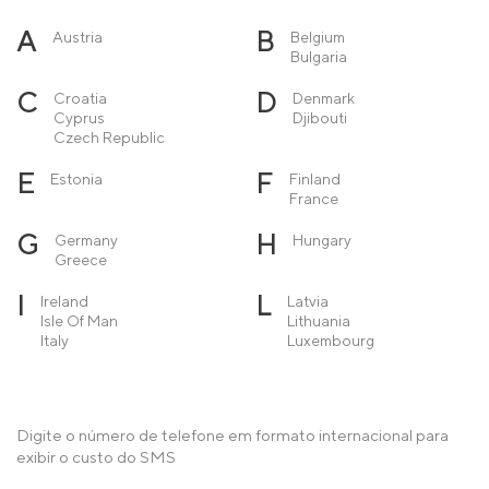
A
B
Austria
Belgium
Bulgaria
C
D
Croatia
Denmark
Cyprus
Djibouti
Czech Republic
E
F
Estonia
Finland
France
G
H
Germany
Hungary
Greece
I
L
Ireland
Latvia
Isle Of Man
Lithuania
Italy
Luxembourg
M
N
Macedonia
Netherlands
Malta
Norway
Moldova
Digite o número de telefone em formato internacional para
Monaco
exibir o custo do SMS
Montenegro