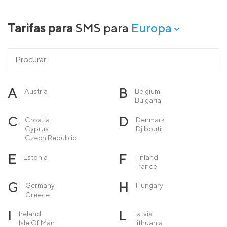
Tarifas para
SMS para
Europa
A
B
Austria
Belgium
Bulgaria
C
D
Croatia
Denmark
Cyprus
Djibouti
Czech Republic
E
F
Estonia
Finland
France
G
H
Germany
Hungary
Greece
I
L
Ireland
Latvia
Isle Of Man
Lithuania