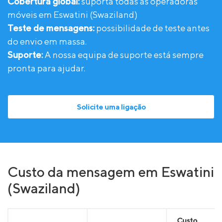
Cobertura global:
suporta todas as operadoras
móveis em Eswatini (Swaziland)
Teste de mensagens:
possibilidade de teste antes
do envio em massa.
Suporte:
A nossa equipa de suporte está sempre
pronta para ajudar.
Solicite uma ligação
Custo da mensagem em Eswatini
(Swaziland)
Custo