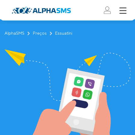
AlphaSMS
Preços
Essuatíni