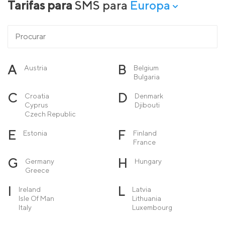
Tarifas para
SMS para
Europa
A
B
Austria
Belgium
Bulgaria
C
D
Croatia
Denmark
Cyprus
Djibouti
Czech Republic
E
F
Estonia
Finland
France
G
H
Germany
Hungary
Greece
I
L
Ireland
Latvia
Isle Of Man
Lithuania
Italy
Luxembourg