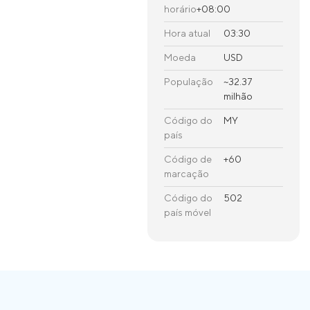
horário
+08:00
Hora atual
03:30
Moeda
USD
População
~32.37
milhão
Código do
MY
país
Código de
+60
marcação
Código do
502
país móvel