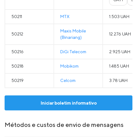
50211
MTX
1.503 UAH
Maxis Mobile
50212
12.276 UAH
(Binariang)
50216
DiGi Telecom
2.925 UAH
50218
Mobikom
1.485 UAH
50219
Celcom
3.78 UAH
Iniciar boletim informativo
Métodos e custos de envio de mensagens