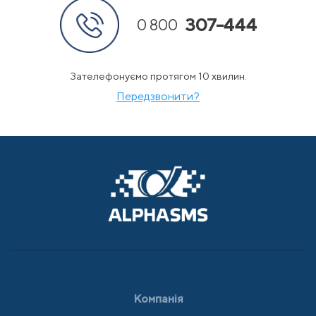
307-444
0 800
Зателефонуємо протягом 10 хвилин.
Передзвонити?
Компанія