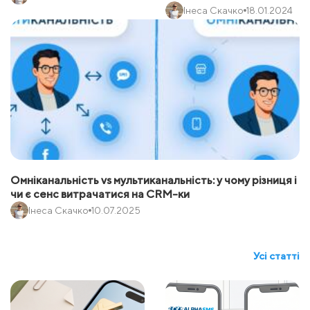
Інеса Скачко
18.01.2024
Омніканальність vs мультиканальність: у чому різниця і
чи є сенс витрачатися на CRM-ки
Інеса Скачко
10.07.2025
Усі статті