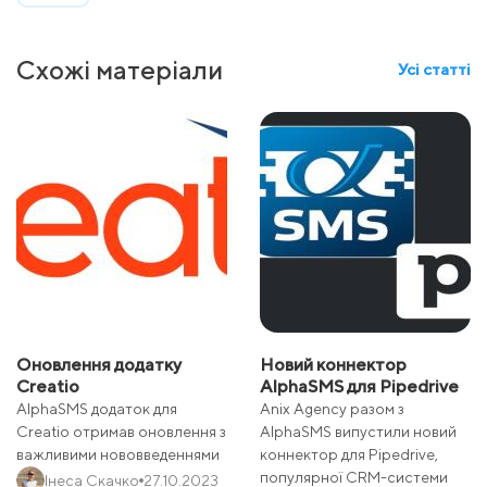
Схожі матеріали
Усі статті
Оновлення додатку
Новий коннектор
Creatio
AlphaSMS для Pipedrive
AlphaSMS додаток для
Anix Agency разом з
Creatio отримав оновлення з
AlphaSMS випустили новий
важливими нововведеннями
коннектор для Pipedrive,
популярної CRM-системи
Інеса Скачко
27.10.2023