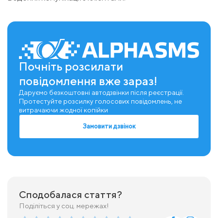
Почніть розсилати
повідомлення вже зараз!
Даруємо безкоштовні автодзвінки після реєстрації.
Протестуйте розсилку голосових повідомлень, не
витрачаючи жодної копійки
Замовити дзвінок
Сподобалася стаття?
Поділіться у соц. мережах!